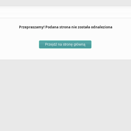
Przepraszamy! Podana strona nie została odnaleziona
Przejdź na stronę główną