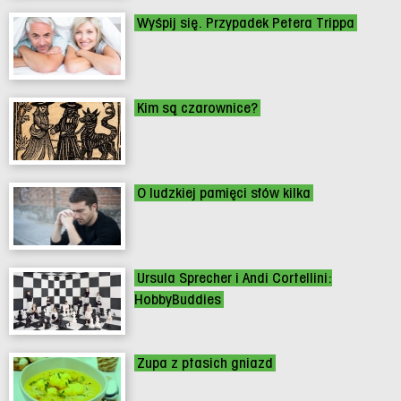
Wyśpij się. Przypadek Petera Trippa
Kim są czarownice?
O ludzkiej pamięci słów kilka
Ursula Sprecher i Andi Cortellini:
HobbyBuddies
Zupa z ptasich gniazd