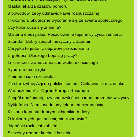
Maska lekarza czasów pomoru
9 powodów, żeby odstawić kawę rozpuszczalną
Hikikomori. Skuteczne wycofanie się ze świata społecznego
Czy kolor oczu się zmienia?
Misteria eleuzyjskie. Poszukiwanie tajemnicy życia i śmierci
Scandal. Dobry zespół muzyczny z Japonii
Chrypka to jeden z objawów przeziębienia
Ergofobia. Dlaczego boję się pracy?
Lęki nocne. Zaburzenie snu wieku dziecięcego
Syndrom obcej ręki
Zmienne ciało człowieka
Ze starożytnej Azji do polskiej kuchni. Ciekawostki o czosnku
W otoczeniu róż. Ogród Europa-Rosarium
Zespół opóźnionej fazy snu czyli śpię o innej porze niż wszyscy
Nyktofobia. Nieuzasadniony lęk przed ciemnością
Kiszona kapusta dobrym składnikiem diety
O kulinarnych gustach się nie rozmawia?
Japoński rock jest kobietą
Szczelny remont kuchni i łazienki