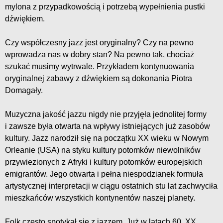
mylona z przypadkowością i potrzebą wypełnienia pustki
dźwiękiem.
Czy współczesny jazz jest oryginalny? Czy na pewno
wprowadza nas w dobry stan? Na pewno tak, chociaż
szukać musimy wytrwale. Przykładem kontynuowania
oryginalnej zabawy z dźwiękiem są dokonania Piotra
Domagały.
Muzyczna jakość jazzu nigdy nie przyjęła jednolitej formy
i zawsze była otwarta na wpływy istniejących już zasobów
kultury. Jazz narodził się na początku XX wieku w Nowym
Orleanie (USA) na styku kultury potomków niewolników
przywiezionych z Afryki i kultury potomków europejskich
emigrantów. Jego otwarta i pełna niespodzianek formuła
artystycznej interpretacji w ciągu ostatnich stu lat zachwyciła
mieszkańców wszystkich kontynentów naszej planety.
Folk często spotykał się z jazzem. Już w latach 60. XX