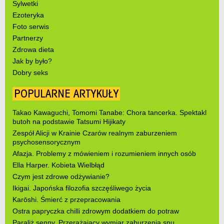
Sylwetki
Ezoteryka
Foto serwis
Partnerzy
Zdrowa dieta
Jak by było?
Dobry seks
POPULARNE ARTYKUŁY
Takao Kawaguchi, Tomomi Tanabe: Chora tancerka. Spektakl
butoh na podstawie Tatsumi Hijikaty
Zespół Alicji w Krainie Czarów realnym zaburzeniem
psychosensorycznym
Afazja. Problemy z mówieniem i rozumieniem innych osób
Ella Harper. Kobieta Wielbłąd
Czym jest zdrowe odżywianie?
Ikigai. Japońska filozofia szczęśliwego życia
Karōshi. Śmierć z przepracowania
Ostra papryczka chilli zdrowym dodatkiem do potraw
Paraliż senny. Przerażający wymiar zaburzenia snu