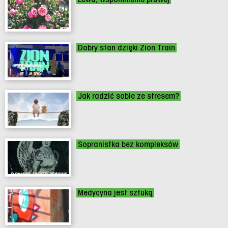
Dobry stan dzięki Zion Train
Jak radzić sobie ze stresem?
Sopranistka bez kompleksów
Medycyna jest sztuką