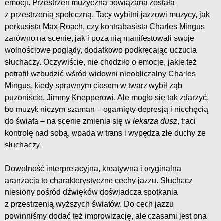
emocji. Przestrzeń muzyczna powiązana została
z przestrzenią społeczną. Tacy wybitni jazzowi muzycy, jak
perkusista Max Roach, czy kontrabasista Charles Mingus
zarówno na scenie, jak i poza nią manifestowali swoje
wolnościowe poglądy, dodatkowo podkręcając uczucia
słuchaczy. Oczywiście, nie chodziło o emocje, jakie też
potrafił wzbudzić wśród widowni nieobliczalny Charles
Mingus, kiedy sprawnym ciosem w twarz wybił ząb
puzoniście, Jimmy Knepperowi. Ale mogło się tak zdarzyć,
bo muzyk niczym szaman – ogarnięty depresją i niechęcią
do świata – na scenie zmienia się w
lekarza dusz
, traci
kontrolę nad sobą, wpada w trans i wypędza złe duchy ze
słuchaczy.
Dowolność interpretacyjna, kreatywna i oryginalna
aranżacja to charakterystyczne cechy jazzu. Słuchacz
niesiony pośród dźwięków doświadcza spotkania
z przestrzenią wyższych światów. Do cech jazzu
powinniśmy dodać też improwizację, ale czasami jest ona