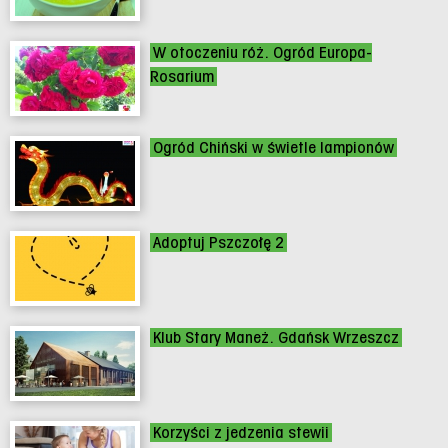
W otoczeniu róż. Ogród Europa-
Rosarium
Ogród Chiński w świetle lampionów
Adoptuj Pszczołę 2
Klub Stary Maneż. Gdańsk Wrzeszcz
Korzyści z jedzenia stewii