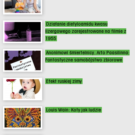
Działanie dietyloamidu kwasu
lizergowego zarejestrowane na filmie z
1955
Anonimowi śmiertelnicy. Arto Paasilinna:
Fantastyczne samobójstwo zbiorowe
Efekt ruskiej zimy
Louis Wain: Koty jak ludzie