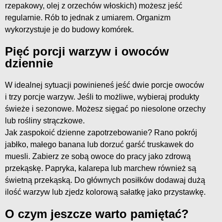
rzepakowy, olej z orzechów włoskich) możesz jeść
regularnie. Rób to jednak z umiarem. Organizm
wykorzystuje je do budowy komórek.
Pięć porcji warzyw i owoców
dziennie
W idealnej sytuacji powinieneś jeść dwie porcje owoców
i trzy porcje warzyw. Jeśli to możliwe, wybieraj produkty
świeże i sezonowe. Możesz sięgać po niesolone orzechy
lub rośliny strączkowe.
Jak zaspokoić dzienne zapotrzebowanie? Rano pokrój
jabłko, małego banana lub dorzuć garść truskawek do
muesli. Zabierz ze sobą owoce do pracy jako zdrową
przekąskę. Papryka, kalarepa lub marchew również są
świetną przekąską. Do głównych posiłków dodawaj dużą
ilość warzyw lub zjedz kolorową sałatkę jako przystawkę.
O czym jeszcze warto pamiętać?