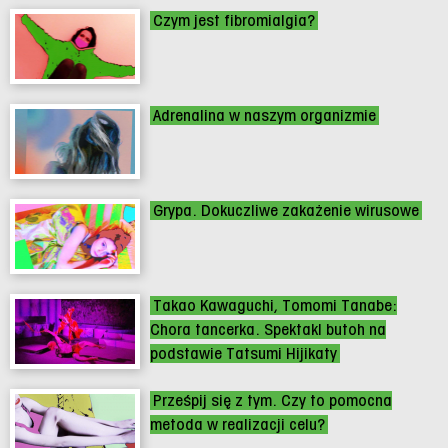
Czym jest fibromialgia?
Adrenalina w naszym organizmie
Grypa. Dokuczliwe zakażenie wirusowe
Takao Kawaguchi, Tomomi Tanabe:
Chora tancerka. Spektakl butoh na
podstawie Tatsumi Hijikaty
Prześpij się z tym. Czy to pomocna
metoda w realizacji celu?