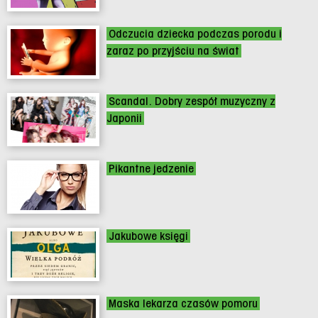
Odczucia dziecka podczas porodu i
zaraz po przyjściu na świat
Scandal. Dobry zespół muzyczny z
Japonii
Pikantne jedzenie
Jakubowe księgi
Maska lekarza czasów pomoru