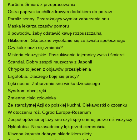
Karōshi. Śmierć z przepracowania
Ostra papryczka chilli zdrowym dodatkiem do potraw
Paraliż senny. Przerażający wymiar zaburzenia snu
Maska lekarza czasów pomoru
9 powodów, żeby odstawić kawę rozpuszczalną
Hikikomori. Skuteczne wycofanie się ze świata społecznego
Czy kolor oczu się zmienia?
Misteria eleuzyjskie. Poszukiwanie tajemnicy życia i śmierci
Scandal. Dobry zespół muzyczny z Japonii
Chrypka to jeden z objawów przeziębienia
Ergofobia. Dlaczego boję się pracy?
Lęki nocne. Zaburzenie snu wieku dziecięcego
Syndrom obcej ręki
Zmienne ciało człowieka
Ze starożytnej Azji do polskiej kuchni. Ciekawostki o czosnku
W otoczeniu róż. Ogród Europa-Rosarium
Zespół opóźnionej fazy snu czyli śpię o innej porze niż wszyscy
Nyktofobia. Nieuzasadniony lęk przed ciemnością
Kiszona kapusta dobrym składnikiem diety