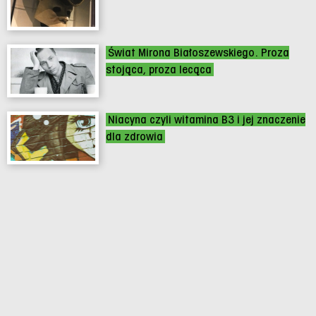
Świat Mirona Białoszewskiego. Proza
stojąca, proza lecąca
Niacyna czyli witamina B3 i jej znaczenie
dla zdrowia