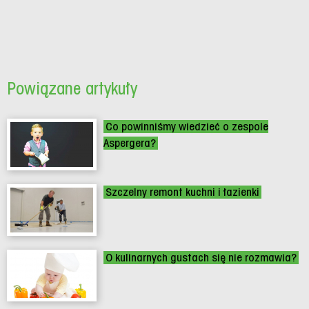
Powiązane artykuły
Co powinniśmy wiedzieć o zespole
Aspergera?
Szczelny remont kuchni i łazienki
O kulinarnych gustach się nie rozmawia?