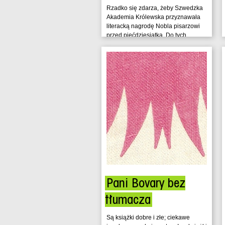
Rzadko się zdarza, żeby Szwedzka
Akademia Królewska przyznawała
literacką nagrodę Nobla pisarzowi
przed pięćdziesiątką. Do tych
nielicznych...
Pani Bovary bez
tłumacza
Są książki dobre i złe; ciekawe