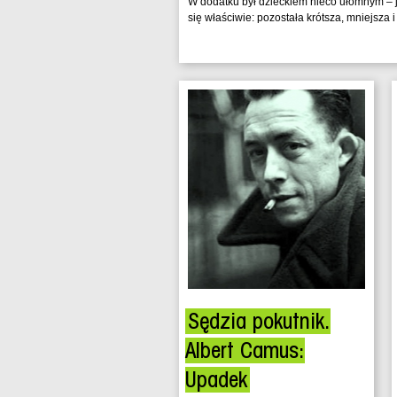
W dodatku był dzieckiem nieco ułomnym – j
się właściwie: pozostała krótsza, mniejsza i 
Sędzia pokutnik.
Albert Camus:
Upadek