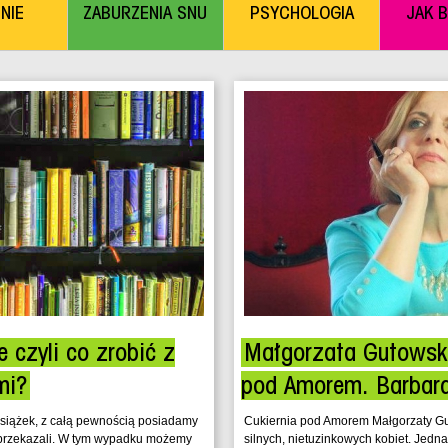
NIE
ZABURZENIA SNU
PSYCHOLOGIA
JAK 
 czyli co zrobić z
Małgorzata Gutowsk
mi?
pod Amorem. Barbara
książek, z całą pewnością posiadamy
Cukiernia pod Amorem Małgorzaty Gu
ś przekazali. W tym wypadku możemy
silnych, nietuzinkowych kobiet. Jedna