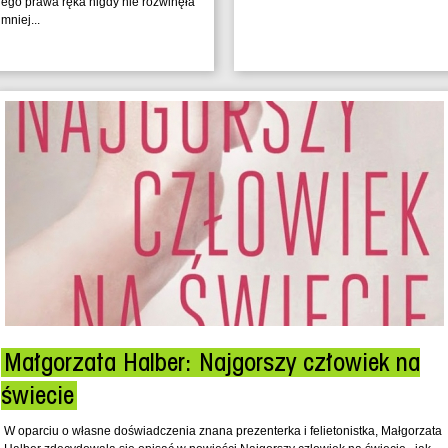
ego prawa ręka nigdy nie rozwinęła
mniej...
Małgorzata Halber: Najgorszy człowiek na
świecie
W oparciu o własne doświadczenia znana prezenterka i felietonistka, Małgorzata