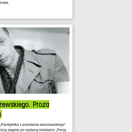
erska.
zewskiego. Proza
a
 „Pamiętnika z powstania warszawskiego”
ością sięgnie po wydaną niedawno „Prozę