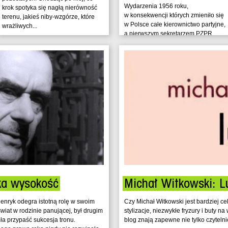
Wydarzenia 1956 roku,
krok spotyka się nagłą nierówność
w konsekwencji których zmieniło się
terenu, jakieś niby-wzgórze, które
w Polsce całe kierownictwo partyjne,
wrażliwych...
a pierwszym sekretarzem PZPR
został...
ka wysokość
Michał Witkowski: L
Henryk odegra istotną rolę w swoim
Czy Michał Witkowski jest bardziej c
iat w rodzinie panującej, był drugim
stylizacje, niezwykłe fryzury i buty 
ła przypaść sukcesja tronu.
blog znają zapewne nie tylko czyteln