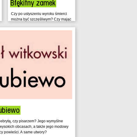
Błękitny zamek
Czy po usłyszeniu wyroku śmierci
można być szczęśliwym? Czy mając
przed sobą widmo nagłego końca,
można jeszcze cieszyć się pełnią
życia? Czy...
ubiewo
elebrytą, czy pisarzem? Jego wymyślne
na wysokich obcasach, a także jego modowy
icy powieści. A same utwory?