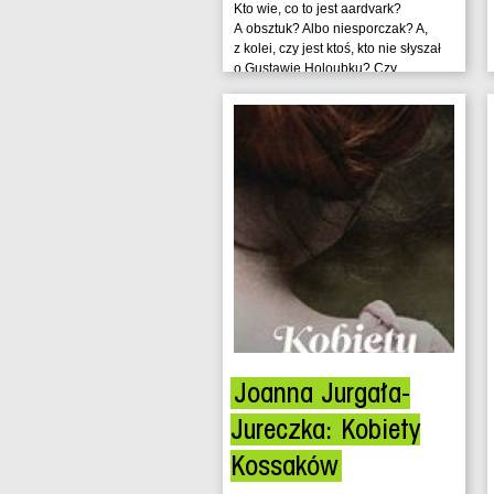
Kto wie, co to jest aardvark?
A obsztuk? Albo niesporczak? A,
z kolei, czy jest ktoś, kto nie słyszał
o Gustawie Holoubku? Czy...
Joanna Jurgała-
Jureczka: Kobiety
Kossaków