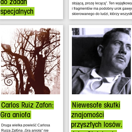
do zadań
stojącą, prozę lecącą”. Ten wyjątkow
i fragmentów ma podobny urok gawęd
specjalnych
skierowanego do ludzi, którzy wszystki
Jakie są największe zagrożenia
współczesnej polskiej wsi? Cóż,
myliłby się ten, kto odpowiedziałby,
że bieda czy wyludnienie,
spowodowane...
Carlos Ruiz Zafon:
Niewesołe skutki
Gra anioła
znajomości
przyszłych losów.
Druga wielka powieść Carlosa
Ruiza Zafóna „Gra anioła” nie