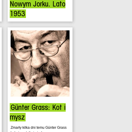
Nowym Jorku. Lato
1953
USA, czerwiec 1953 roku. Szaleje
zimna wojna pomiędzy Stanami
Zjednoczonymi a Związkiem
Radzieckim. Jej ofiarami pada
małżeństwo Julesa...
Günter Grass: Kot i
mysz
Zmarły kilka dni temu Günter Grass