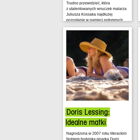
Trudno przewidzieć, która
z utalentowanych wnuczek malarza
Juliusza Kossaka najdłużej
pozostanie w pamięci potomnych.
Czy będzie to...
Doris Lessing:
Idealne matki
Nagrodzona w 2007 roku literackim
Noblem brytyjska pisarka Doris