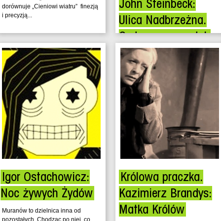
John Steinbeck:
dorównuje „Cieniowi wiatru” finezją
i precyzją...
Ulica Nadbrzeżna.
Cudowny czwartek
Czy warto znać swoją przyszłość?
Historie Edypa i Makbeta pokazują,
że niekoniecznie. Wszystkie
tragedie, których byli sprawcami,
bądź te,...
Igor Ostachowicz:
Królowa praczka.
Noc żywych Żydów
Kazimierz Brandys:
Matka Królów
Muranów to dzielnica inna od
pozostałych. Chodząc po niej, co