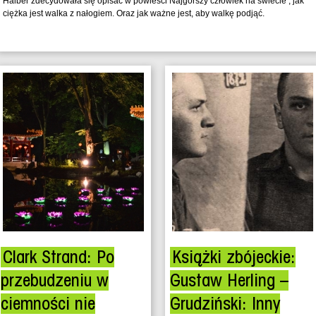
Halber zdecydowała się opisać w powieści Najgorszy człowiek na świecie , jak
ciężka jest walka z nałogiem. Oraz jak ważne jest, aby walkę podjąć.
Clark Strand: Po
Książki zbójeckie:
przebudzeniu w
Gustaw Herling –
ciemności nie
Grudziński: Inny