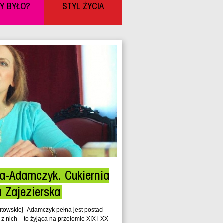
BY BYŁO?
STYL ŻYCIA
a-Adamczyk. Cukiernia
 Zajezierska
towskiej–Adamczyk pełna jest postaci
 z nich – to żyjąca na przełomie XIX i XX