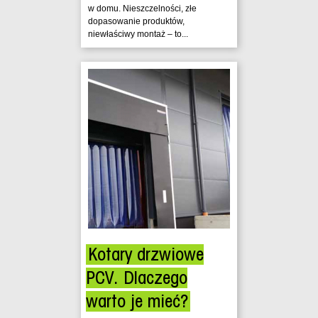
w domu. Nieszczelności, złe
dopasowanie produktów,
niewłaściwy montaż – to...
Kotary drzwiowe
PCV. Dlaczego
warto je mieć?