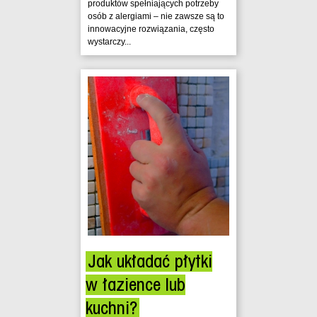
produktów spełniających potrzeby
osób z alergiami – nie zawsze są to
innowacyjne rozwiązania, często
wystarczy...
Jak układać płytki
w łazience lub
kuchni?