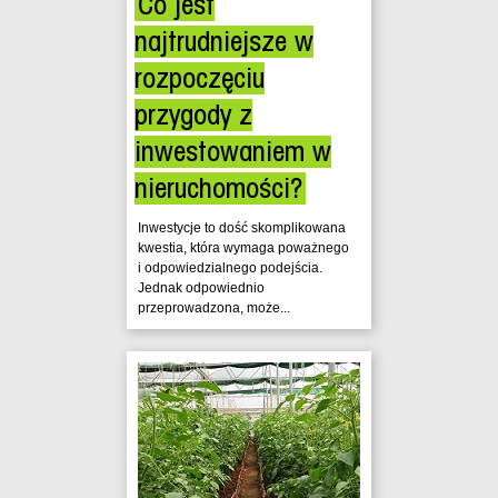
Co jest
najtrudniejsze w
rozpoczęciu
przygody z
inwestowaniem w
nieruchomości?
Inwestycje to dość skomplikowana
kwestia, która wymaga poważnego
i odpowiedzialnego podejścia.
Jednak odpowiednio
przeprowadzona, może...