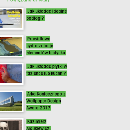
Jak układać idealne
podłogi?
Prawidłowe
hydroizolacje
elementów budynku
Jak układać płytki w
łazience lub kuchni?
Arka Koniecznego z
Wallpaper Design
Award 2017
Kazimierz
Ajdukiewicz.