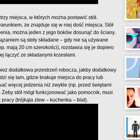
 trzy miejsca, w których można postawić stół.
arunkiem, że znajduje się w niej dość miejsca. Stół
zenia, można jeden z jego boków dosunąć do ściany.
ązaniem są stoły składane – gdy nie są używane
p. mają 20 cm szerokości), rozstawia się je dopiero
iej łączyć ze składanymi krzesłami.
nież dodatkowa przestrzeń robocza, jakby dodatkowy
dzi się tam, gdzie brakuje miejsca do pracy lub
wać więcej jedzenia niż zwykle (np. przed świętami
 Żeby stół mógł funkcjonować jako pomocnik, musi
pracy (trójkąta zlew – kuchenka – blat).