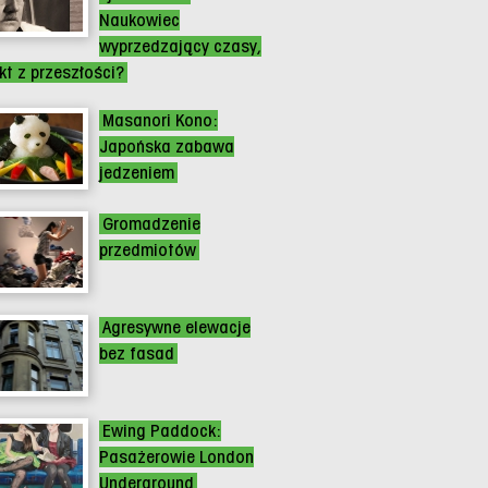
Naukowiec
wyprzedzający czasy,
ikt z przeszłości?
Masanori Kono:
Japońska zabawa
jedzeniem
Gromadzenie
przedmiotów
Agresywne elewacje
bez fasad
Ewing Paddock:
Pasażerowie London
Underground