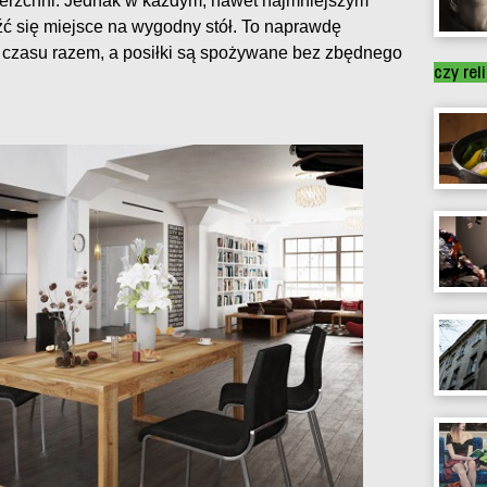
ierzchni. Jednak w każdym, nawet najmniejszym
ć się miejsce na wygodny stół. To naprawdę
j czasu razem, a posiłki są spożywane bez zbędnego
czy rel