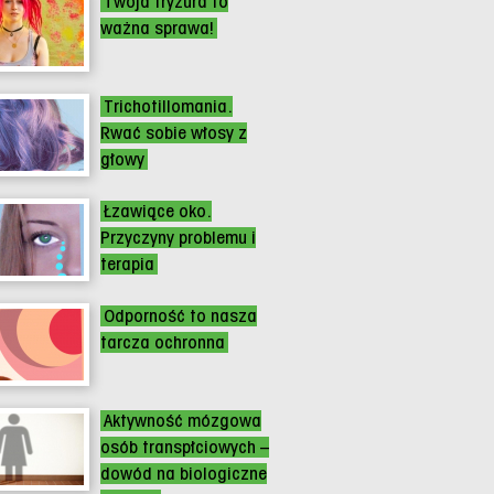
Twoja fryzura to
ważna sprawa!
Trichotillomania.
Rwać sobie włosy z
głowy
Łzawiące oko.
Przyczyny problemu i
terapia
Odporność to nasza
tarcza ochronna
Aktywność mózgowa
osób transpłciowych –
dowód na biologiczne