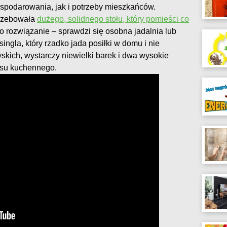
ospodarowania, jak i potrzeby mieszkańców.
trzebowała
dużego, solidnego stołu, który pomieści co
ako rozwiązanie – sprawdzi się osobna jadalnia lub
singla, który rzadko jada posiłki w domu i nie
skich, wystarczy niewielki barek i dwa wysokie
ksu kuchennego.