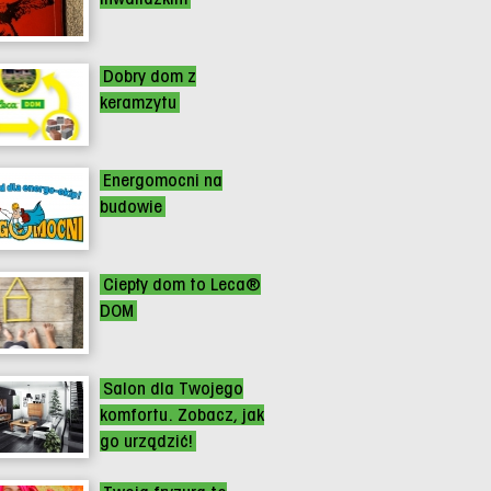
Dobry dom z
keramzytu
Energomocni na
budowie
Ciepły dom to Leca®
DOM
Salon dla Twojego
komfortu. Zobacz, jak
go urządzić!