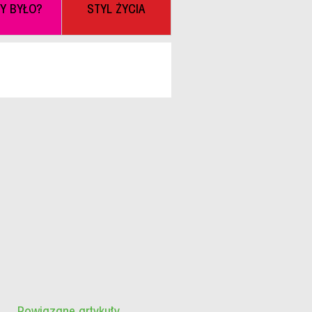
BY BYŁO?
STYL ŻYCIA
Powiązane artykuły