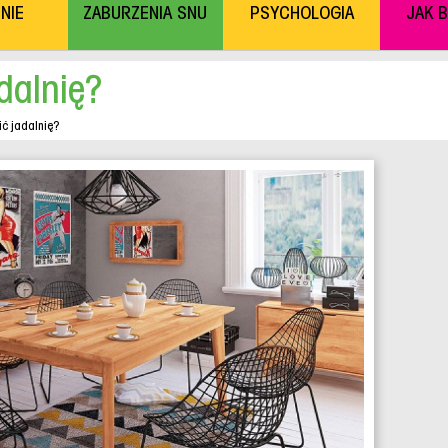
NIE
ZABURZENIA SNU
PSYCHOLOGIA
JAK 
dalnię?
ć jadalnię?