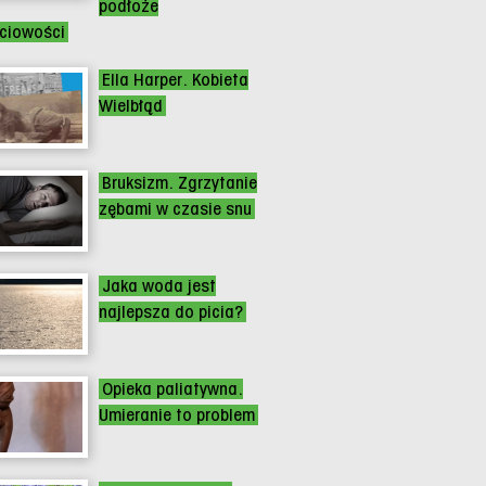
podłoże
łciowości
Ella Harper. Kobieta
Wielbłąd
Bruksizm. Zgrzytanie
zębami w czasie snu
Jaka woda jest
najlepsza do picia?
Opieka paliatywna.
Umieranie to problem