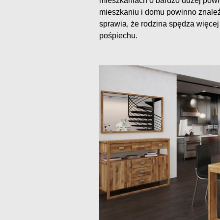
mieszkaniach o bardzo dużej pow
mieszkaniu i domu powinno znaleź
sprawia, że rodzina spędza więce
pośpiechu.