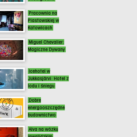
Pracownia na
Piastowskiej w
Katowicach
Miguel Chevalier:
Magiczne Dywany
Icehotel w
Jukkasjärvi: Hotel z
lodu i śniegu
Dobre
energooszczędne
budownictwo
Alva na wózku
inwalidzkim