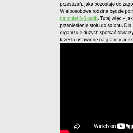
przestrzeń, jaka pozostaje do zag
Wieloosobowa rodzina będzie po
najmniej 6-8 osób
. Tutaj więc – j
przeniesienie stołu do salonu. Dla 
organizuje dużych spotkań towarzy
krzesła ustawione na granicy ane