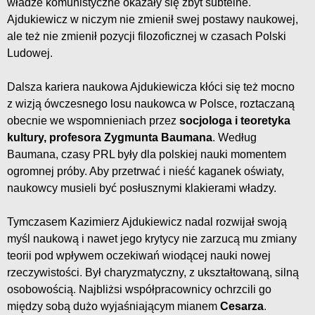
władze komunistyczne okazały się zbyt subtelne.
Ajdukiewicz w niczym nie zmienił swej postawy naukowej,
ale też nie zmienił pozycji filozoficznej w czasach Polski
Ludowej.
Dalsza kariera naukowa Ajdukiewicza kłóci się też mocno
z wizją ówczesnego losu naukowca w Polsce, roztaczaną
obecnie we wspomnieniach przez
socjologa i teoretyka
kultury, profesora Zygmunta Baumana
. Według
Baumana, czasy PRL były dla polskiej nauki momentem
ogromnej próby. Aby przetrwać i nieść kaganek oświaty,
naukowcy musieli być posłusznymi klakierami władzy.
Tymczasem Kazimierz Ajdukiewicz nadal rozwijał swoją
myśl naukową i nawet jego krytycy nie zarzucą mu zmiany
teorii pod wpływem oczekiwań wiodącej nauki nowej
rzeczywistości. Był charyzmatyczny, z ukształtowaną, silną
osobowością. Najbliżsi współpracownicy ochrzcili go
między sobą dużo wyjaśniającym mianem
Cesarza
.