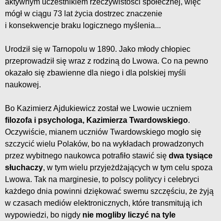
aktywnym uczestnikiem rzeczywistości społecznej, więc
mógł w ciągu 73 lat życia dostrzec znaczenie
i konsekwencje braku logicznego myślenia...
Urodził się w Tarnopolu w 1890. Jako młody chłopiec
przeprowadził się wraz z rodziną do Lwowa. Co na pewno
okazało się zbawienne dla niego i dla polskiej myśli
naukowej.
Bo Kazimierz Ajdukiewicz został we Lwowie uczniem
filozofa i psychologa, Kazimierza Twardowskiego
.
Oczywiście, mianem uczniów Twardowskiego mogło się
szczycić wielu Polaków, bo na wykładach prowadzonych
przez wybitnego naukowca potrafiło stawić się
dwa tysiące
słuchaczy
, w tym wielu przyjeżdżających w tym celu spoza
Lwowa. Tak na marginesie, to polscy politycy i celebryci
każdego dnia powinni dziękować swemu szczęściu, że żyją
w czasach mediów elektronicznych, które transmitują ich
wypowiedzi, bo nigdy
nie mogliby liczyć na tyle