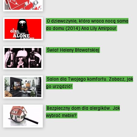
O dziewczynie, która wraca nocą sama
do domu (2014) Ana Lily Amirpour
Świat Heleny Bławatskiej
Salon dla Twojego komfortu. Zobacz, jak
go urządzić!
Bezpieczny dom dla alergików. Jak
wybrać meble?