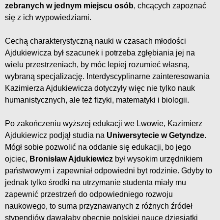
zebranych w jednym miejscu osób
, chcących zapoznać
się z ich wypowiedziami.
Cechą charakterystyczną nauki w czasach młodości
Ajdukiewicza był szacunek i potrzeba zgłębiania jej na
wielu przestrzeniach, by móc lepiej rozumieć własną,
wybraną specjalizację. Interdyscyplinarne zainteresowania
Kazimierza Ajdukiewicza dotyczyły więc nie tylko nauk
humanistycznych, ale też fizyki, matematyki i biologii.
Po zakończeniu wyższej edukacji we Lwowie, Kazimierz
Ajdukiewicz podjął studia na
Uniwersytecie w Getyndze
.
Mógł sobie pozwolić na oddanie się edukacji, bo jego
ojciec,
Bronisław Ajdukiewicz
był wysokim urzędnikiem
państwowym i zapewniał odpowiedni byt rodzinie. Gdyby to
jednak tylko środki na utrzymanie studenta miały mu
zapewnić przestrzeń do odpowiedniego rozwoju
naukowego, to suma przyznawanych z różnych źródeł
stypendiów dawałaby obecnie polskiej nauce dziesiątki