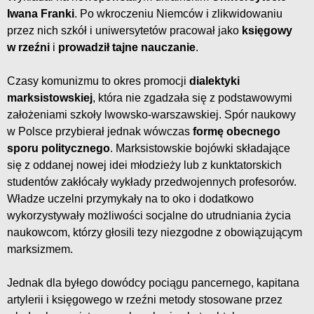
Iwana Franki
. Po wkroczeniu Niemców i zlikwidowaniu
przez nich szkół i uniwersytetów pracował jako
księgowy
w rzeźni
i
prowadził tajne nauczanie
.
Czasy komunizmu to okres promocji
dialektyki
marksistowskiej
, która nie zgadzała się z podstawowymi
założeniami szkoły lwowsko-warszawskiej. Spór naukowy
w Polsce przybierał jednak wówczas
formę obecnego
sporu politycznego
. Marksistowskie bojówki składające
się z oddanej nowej idei młodzieży lub z kunktatorskich
studentów zakłócały wykłady przedwojennych profesorów.
Władze uczelni przymykały na to oko i dodatkowo
wykorzystywały możliwości socjalne do utrudniania życia
naukowcom, którzy głosili tezy niezgodne z obowiązującym
marksizmem.
Jednak dla byłego dowódcy pociągu pancernego, kapitana
artylerii i księgowego w rzeźni metody stosowane przez