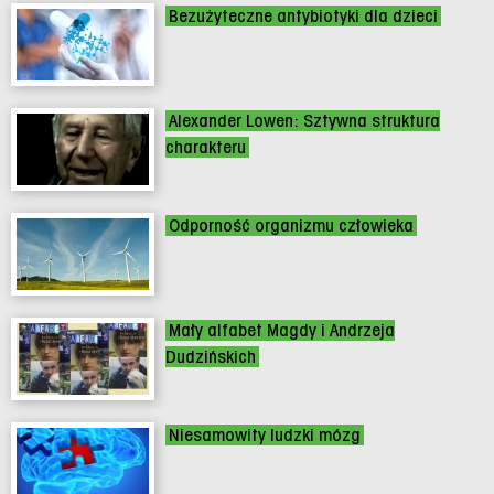
Bezużyteczne antybiotyki dla dzieci
Alexander Lowen: Sztywna struktura
charakteru
Odporność organizmu człowieka
Mały alfabet Magdy i Andrzeja
Dudzińskich
Niesamowity ludzki mózg