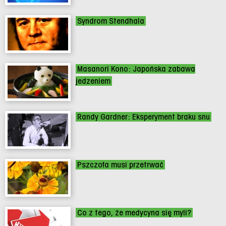
Syndrom Stendhala
Masanori Kono: Japońska zabawa
jedzeniem
Randy Gardner: Eksperyment braku snu
Pszczoła musi przetrwać
Co z tego, że medycyna się myli?