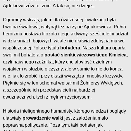
Ajdukiewiczów rocznie. A tak się nie dzieje...
Ogromny wstrząs, jakim dla ówczesnej cywilizacji była
I wojna światowa, wpłynął też na życie Ajdukiewicza. Pełna
heroizmu postawa filozofa i jego aktywny, sześcioletni udział
w działaniach bojowych wcale nie ułatwia zdobycia mu we
współczesnej Polsce tytułu
bohatera
. Nasza kultura oparła
swój mit bohatera o
postać sienkiewiczowskiego Kmicica
,
czyli naiwnego rzeźnika, który chciałby być dzielnym
wojakiem w służbie ojczyzny, ale w sumie to nie do końca
wie, jak to zrobić i przy okazji wyrządza mnóstwo krzywdy.
Pięknie się w ten schemat wpisał mit Żołnierzy Wyklętych,
a szczególnie ich przedstawicieli najbardziej
dwuznacznych, tych z mętnym życiorysem.
Historia inteligentnego humanisty, którego wiedza i poglądy
ułatwiały
prowadzenie walki
jest z założenia mało
poprawna politycznie. Poza tym, taki bohater jak