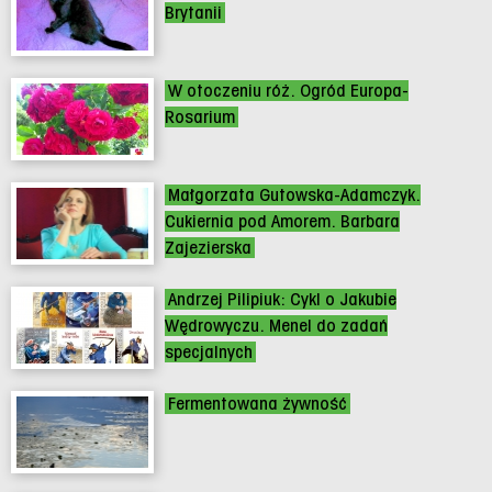
Brytanii
W otoczeniu róż. Ogród Europa-
Rosarium
Małgorzata Gutowska-Adamczyk.
Cukiernia pod Amorem. Barbara
Zajezierska
Andrzej Pilipiuk: Cykl o Jakubie
Wędrowyczu. Menel do zadań
specjalnych
Fermentowana żywność