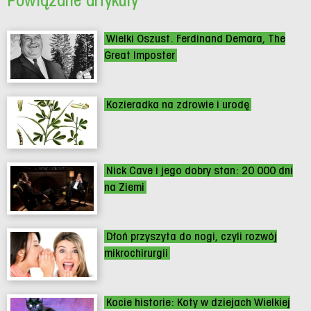
Powiązane artykuły
Wielki Oszust. Ferdinand Demara, The
Great Imposter
Kozieradka na zdrowie i urodę
Nick Cave i jego dobry stan: 20 000 dni
na Ziemi
Dłoń przyszyta do nogi, czyli rozwój
mikrochirurgii
Kocie historie: Koty w dziejach Wielkiej