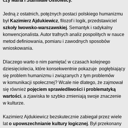
czy Maria i Stanisław Ossowscy.
Jedną z ostatnich, potężnych postaci polskiego humanizmu
był
Kazimierz Ajdukiewicz
, filozof i logik, przedstawiciel
szkoły lwowsko-warszawskiej
. Semantyk i radykalny
konwencjonalista. Autor trafnych analiz pospolitych w nauce
metod definiowania, pomiaru i zawodnych sposobów
wnioskowania.
Dlaczego warto o nim pamiętać w czasach kolejnego
dziesięciolecia, które konsekwentnie pokazuje pogłębiający
się problem humanizmu i związanych z tym problemów
w komunikacji społecznej? Wcale nie dlatego, że zajmował
się również
pojęciem sprawiedliwości i problematyką
wartości
, a zjawiska te szybko zmieniają swoje znaczenie
w kulturze.
Kazimierz Ajdukiewicz bezskutecznie zabiegał przez wiele
lat
o upowszechnianie kultury logicznej
. Był przekonany