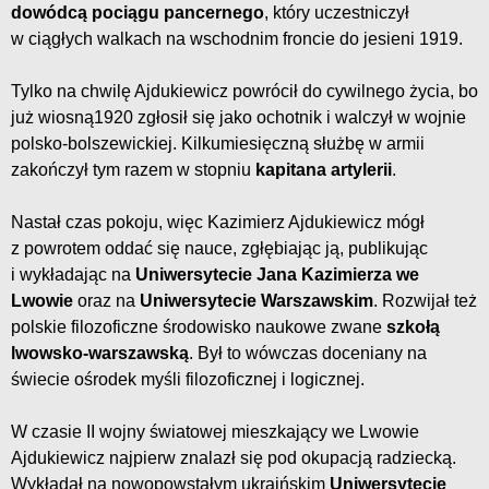
dowódcą pociągu pancernego
, który uczestniczył
w ciągłych walkach na wschodnim froncie do jesieni 1919.
Tylko na chwilę Ajdukiewicz powrócił do cywilnego życia, bo
już wiosną1920 zgłosił się jako ochotnik i walczył w wojnie
polsko-bolszewickiej. Kilkumiesięczną służbę w armii
zakończył tym razem w stopniu
kapitana artylerii
.
Nastał czas pokoju, więc Kazimierz Ajdukiewicz mógł
z powrotem oddać się nauce, zgłębiając ją, publikując
i wykładając na
Uniwersytecie Jana Kazimierza we
Lwowie
oraz na
Uniwersytecie Warszawskim
. Rozwijał też
polskie filozoficzne środowisko naukowe zwane
szkołą
lwowsko-warszawską
. Był to wówczas doceniany na
świecie ośrodek myśli filozoficznej i logicznej.
W czasie II wojny światowej mieszkający we Lwowie
Ajdukiewicz najpierw znalazł się pod okupacją radziecką.
Wykładał na nowopowstałym ukraińskim
Uniwersytecie