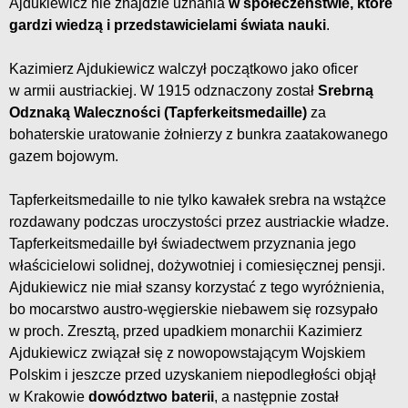
Ajdukiewicz nie znajdzie uznania
w społeczeństwie, które
gardzi wiedzą i przedstawicielami świata nauki
.
Kazimierz Ajdukiewicz walczył początkowo jako oficer
w armii austriackiej. W 1915 odznaczony został
Srebrną
Odznaką Waleczności (Tapferkeitsmedaille)
za
bohaterskie uratowanie żołnierzy z bunkra zaatakowanego
gazem bojowym.
Tapferkeitsmedaille to nie tylko kawałek srebra na wstążce
rozdawany podczas uroczystości przez austriackie władze.
Tapferkeitsmedaille był świadectwem przyznania jego
właścicielowi solidnej, dożywotniej i comiesięcznej pensji.
Ajdukiewicz nie miał szansy korzystać z tego wyróżnienia,
bo mocarstwo austro-węgierskie niebawem się rozsypało
w proch. Zresztą, przed upadkiem monarchii Kazimierz
Ajdukiewicz związał się z nowopowstającym Wojskiem
Polskim i jeszcze przed uzyskaniem niepodległości objął
w Krakowie
dowództwo baterii
, a następnie został