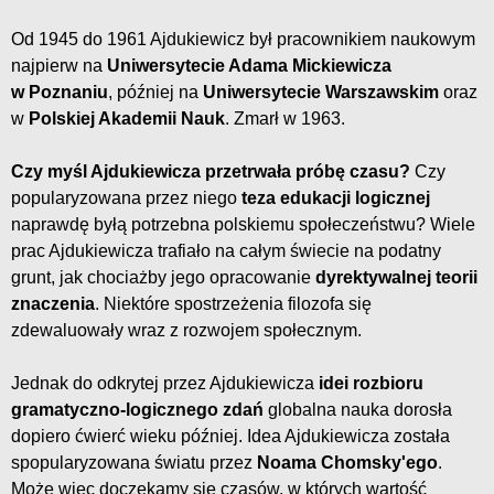
Od 1945 do 1961 Ajdukiewicz był pracownikiem naukowym
najpierw na
Uniwersytecie Adama Mickiewicza
w Poznaniu
, później na
Uniwersytecie Warszawskim
oraz
w
Polskiej Akademii Nauk
. Zmarł w 1963.
Czy myśl Ajdukiewicza przetrwała próbę czasu?
Czy
popularyzowana przez niego
teza edukacji logicznej
naprawdę byłą potrzebna polskiemu społeczeństwu? Wiele
prac Ajdukiewicza trafiało na całym świecie na podatny
grunt, jak chociażby jego opracowanie
dyrektywalnej teorii
znaczenia
. Niektóre spostrzeżenia filozofa się
zdewaluowały wraz z rozwojem społecznym.
Jednak do odkrytej przez Ajdukiewicza
idei rozbioru
gramatyczno-logicznego
zdań
globalna nauka dorosła
dopiero ćwierć wieku później. Idea Ajdukiewicza została
spopularyzowana światu przez
Noama Chomsky'ego
.
Może więc doczekamy się czasów, w których wartość