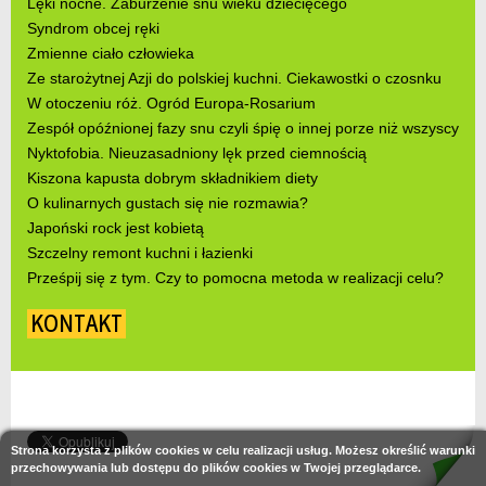
Lęki nocne. Zaburzenie snu wieku dziecięcego
Syndrom obcej ręki
Zmienne ciało człowieka
Ze starożytnej Azji do polskiej kuchni. Ciekawostki o czosnku
W otoczeniu róż. Ogród Europa-Rosarium
Zespół opóźnionej fazy snu czyli śpię o innej porze niż wszyscy
Nyktofobia. Nieuzasadniony lęk przed ciemnością
Kiszona kapusta dobrym składnikiem diety
O kulinarnych gustach się nie rozmawia?
Japoński rock jest kobietą
Szczelny remont kuchni i łazienki
Prześpij się z tym. Czy to pomocna metoda w realizacji celu?
KONTAKT
Strona korzysta z plików cookies w celu realizacji usług. Możesz określić warunki
przechowywania lub dostępu do plików cookies w Twojej przeglądarce.