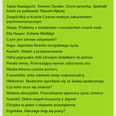
Takao Kawaguchi, Tomomi Tanabe: Chora tancerka. Spektakl
butoh na podstawie Tatsumi Hijikaty
Zespół Alicji w Krainie Czarów realnym zaburzeniem
psychosensorycznym
Afazja. Problemy z mówieniem i rozumieniem innych osób
Ella Harper. Kobieta Wielbłąd
Czym jest zdrowe odżywianie?
Ikigai. Japońska filozofia szczęśliwego życia
Karōshi. Śmierć z przepracowania
Ostra papryczka chilli zdrowym dodatkiem do potraw
Paraliż senny. Przerażający wymiar zaburzenia snu
Maska lekarza czasów pomoru
9 powodów, żeby odstawić kawę rozpuszczalną
Hikikomori. Skuteczne wycofanie się ze świata społecznego
Czy kolor oczu się zmienia?
Misteria eleuzyjskie. Poszukiwanie tajemnicy życia i śmierci
Scandal. Dobry zespół muzyczny z Japonii
Chrypka to jeden z objawów przeziębienia
Ergofobia. Dlaczego boję się pracy?