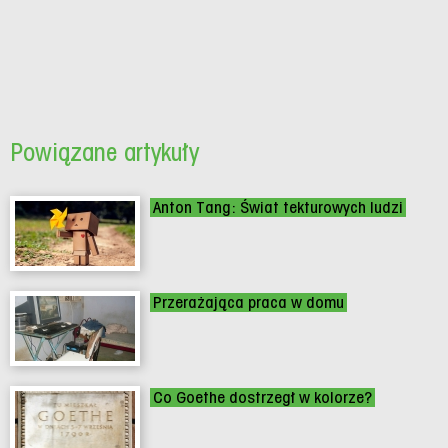
Powiązane artykuły
Anton Tang: Świat tekturowych ludzi
Przerażająca praca w domu
Co Goethe dostrzegł w kolorze?