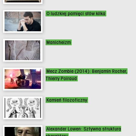
O ludzkiej pamięci słów kilka
Manicheizm
Mecz Zombie (2014): Benjamin Rocher,
Thierry Poiraud
Kamień filozoficzny
Alexander Lowen: Sztywna struktura