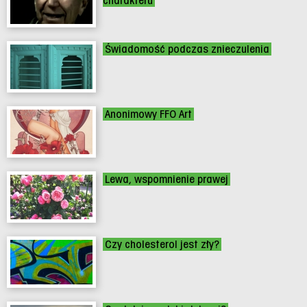
charakteru
Świadomość podczas znieczulenia
Anonimowy FFO Art
Lewa, wspomnienie prawej
Czy cholesterol jest zły?