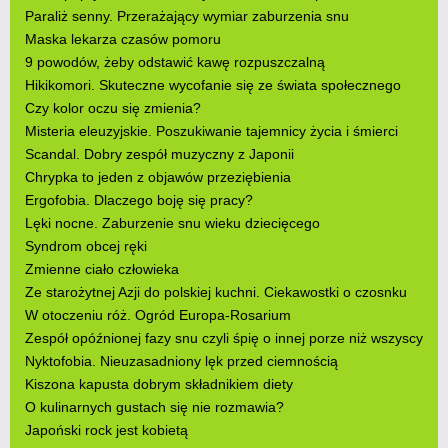
Paraliż senny. Przerażający wymiar zaburzenia snu
Maska lekarza czasów pomoru
9 powodów, żeby odstawić kawę rozpuszczalną
Hikikomori. Skuteczne wycofanie się ze świata społecznego
Czy kolor oczu się zmienia?
Misteria eleuzyjskie. Poszukiwanie tajemnicy życia i śmierci
Scandal. Dobry zespół muzyczny z Japonii
Chrypka to jeden z objawów przeziębienia
Ergofobia. Dlaczego boję się pracy?
Lęki nocne. Zaburzenie snu wieku dziecięcego
Syndrom obcej ręki
Zmienne ciało człowieka
Ze starożytnej Azji do polskiej kuchni. Ciekawostki o czosnku
W otoczeniu róż. Ogród Europa-Rosarium
Zespół opóźnionej fazy snu czyli śpię o innej porze niż wszyscy
Nyktofobia. Nieuzasadniony lęk przed ciemnością
Kiszona kapusta dobrym składnikiem diety
O kulinarnych gustach się nie rozmawia?
Japoński rock jest kobietą