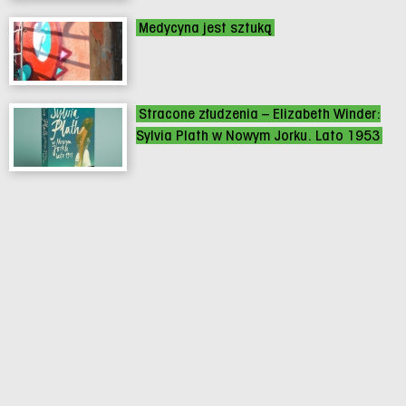
Medycyna jest sztuką
Stracone złudzenia – Elizabeth Winder:
Sylvia Plath w Nowym Jorku. Lato 1953