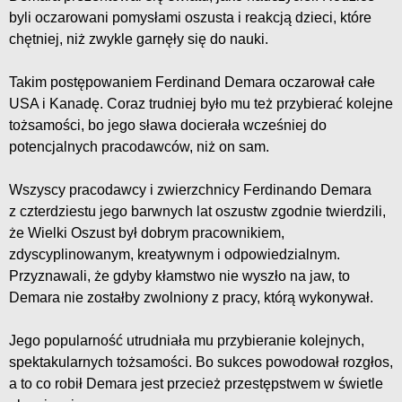
byli oczarowani pomysłami oszusta i reakcją dzieci, które
chętniej, niż zwykle garnęły się do nauki.
Takim postępowaniem Ferdinand Demara oczarował całe
USA i Kanadę. Coraz trudniej było mu też przybierać kolejne
tożsamości, bo jego sława docierała wcześniej do
potencjalnych pracodawców, niż on sam.
Wszyscy pracodawcy i zwierzchnicy Ferdinando Demara
z czterdziestu jego barwnych lat oszustw zgodnie twierdzili,
że Wielki Oszust był dobrym pracownikiem,
zdyscyplinowanym, kreatywnym i odpowiedzialnym.
Przyznawali, że gdyby kłamstwo nie wyszło na jaw, to
Demara nie zostałby zwolniony z pracy, którą wykonywał.
Jego popularność utrudniała mu przybieranie kolejnych,
spektakularnych tożsamości. Bo sukces powodował rozgłos,
a to co robił Demara jest przecież przestępstwem w świetle