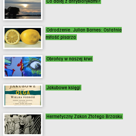
Co dalej z antybiotykami?
Odrodzenie. Julian Barnes: Ostatnia
miłość pisarza
Obrońcy w naszej krwi
Jakubowe księgi
Hermetyczny Zakon Złotego Brzasku