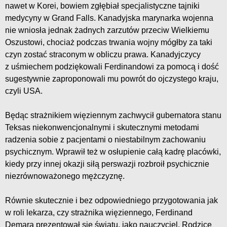
nawet w Korei, bowiem zgłębiał specjalistyczne tajniki
medycyny w Grand Falls. Kanadyjska marynarka wojenna
nie wniosła jednak żadnych zarzutów przeciw Wielkiemu
Oszustowi, chociaż podczas trwania wojny mógłby za taki
czyn zostać straconym w obliczu prawa. Kanadyjczycy
z uśmiechem podziękowali Ferdinandowi za pomocą i dość
sugestywnie zaproponowali mu powrót do ojczystego kraju,
czyli USA.
Będąc strażnikiem więziennym zachwycił gubernatora stanu
Teksas niekonwencjonalnymi i skutecznymi metodami
radzenia sobie z pacjentami o niestabilnym zachowaniu
psychicznym. Wprawił też w osłupienie całą kadrę placówki,
kiedy przy innej okazji siłą perswazji rozbroił psychicznie
niezrównoważonego mężczyznę.
Równie skutecznie i bez odpowiedniego przygotowania jak
w roli lekarza, czy strażnika więziennego, Ferdinand
Demara prezentował się światu, jako nauczyciel. Rodzice