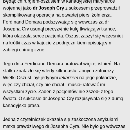
Będąc chirurgiem-oszustem w kanadyjskiej marynarce
wojennej jako
dr Joseph Cry
z sukcesem przeprowadził
skomplikowaną operacja na otwartej piersi żołnierza.
Ferdinand Demara podszywając się wówczas za dr
Josepha Cry usunął precyzyjnie kulę tkwiącą w tkance,
która otaczała serce pacjenta. Oszust zaszył się wcześniej
na krótki czas w kajucie z podręcznikiem opisującym
zabiegi chirurgiczne.
Tego dnia Ferdinand Demara uratował więcej istnień. Na
statku znalazło się wtedy kilkunastu rannych żołnierzy.
Wielki Oszust był jedynym
lekarzem
na jego pokładzie,
więc czy chciał, czy nie chciał - musiał ratować im
wszystkim życie. Żaden z pacjentów nie zszedł z tego
świata. O sukcesie dr Josepha Cry rozpisywała się z dumą
kanadyjska prasa.
Jedną z czytelniczek okazała się zaskoczona artykułami
matka prawdziwego dr Josepha Cyra. Nie było go wówczas