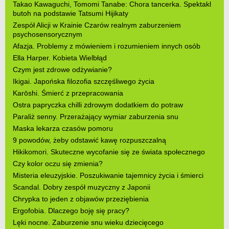
Takao Kawaguchi, Tomomi Tanabe: Chora tancerka. Spektakl
butoh na podstawie Tatsumi Hijikaty
Zespół Alicji w Krainie Czarów realnym zaburzeniem
psychosensorycznym
Afazja. Problemy z mówieniem i rozumieniem innych osób
Ella Harper. Kobieta Wielbłąd
Czym jest zdrowe odżywianie?
Ikigai. Japońska filozofia szczęśliwego życia
Karōshi. Śmierć z przepracowania
Ostra papryczka chilli zdrowym dodatkiem do potraw
Paraliż senny. Przerażający wymiar zaburzenia snu
Maska lekarza czasów pomoru
9 powodów, żeby odstawić kawę rozpuszczalną
Hikikomori. Skuteczne wycofanie się ze świata społecznego
Czy kolor oczu się zmienia?
Misteria eleuzyjskie. Poszukiwanie tajemnicy życia i śmierci
Scandal. Dobry zespół muzyczny z Japonii
Chrypka to jeden z objawów przeziębienia
Ergofobia. Dlaczego boję się pracy?
Lęki nocne. Zaburzenie snu wieku dziecięcego