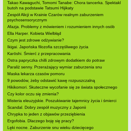
Takao Kawaguchi, Tomomi Tanabe: Chora tancerka. Spektakl
butoh na podstawie Tatsumi Hijikaty
Zespół Alicji w Krainie Czarów realnym zaburzeniem
psychosensorycznym
Afazja. Problemy z mówieniem i rozumieniem innych osób
Ella Harper. Kobieta Wielbłąd
Czym jest zdrowe odżywianie?
Ikigai. Japońska filozofia szczęśliwego życia
Karōshi. Śmierć z przepracowania
Ostra papryczka chilli zdrowym dodatkiem do potraw
Paraliż senny. Przerażający wymiar zaburzenia snu
Maska lekarza czasów pomoru
9 powodów, żeby odstawić kawę rozpuszczalną
Hikikomori. Skuteczne wycofanie się ze świata społecznego
Czy kolor oczu się zmienia?
Misteria eleuzyjskie. Poszukiwanie tajemnicy życia i śmierci
Scandal. Dobry zespół muzyczny z Japonii
Chrypka to jeden z objawów przeziębienia
Ergofobia. Dlaczego boję się pracy?
Lęki nocne. Zaburzenie snu wieku dziecięcego