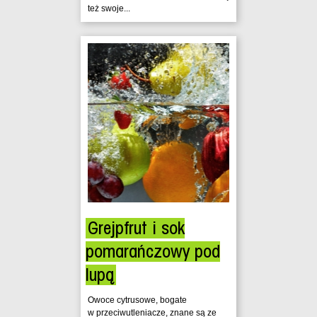
też swoje...
Grejpfrut i sok
pomarańczowy pod
lupą
Owoce cytrusowe, bogate
w przeciwutleniacze, znane są ze