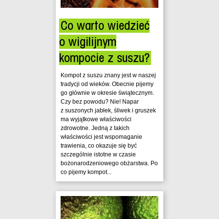
Co warto wiedzieć
o wigilijnym
kompocie z suszu?
Kompot z suszu znany jest w naszej
tradycji od wieków. Obecnie pijemy
go głównie w okresie świątecznym.
Czy bez powodu? Nie! Napar
z suszonych jabłek, śliwek i gruszek
ma wyjątkowe właściwości
zdrowotne. Jedną z takich
właściwości jest wspomaganie
trawienia, co okazuje się być
szczególnie istotne w czasie
bożonarodzeniowego obżarstwa. Po
co pijemy kompot...