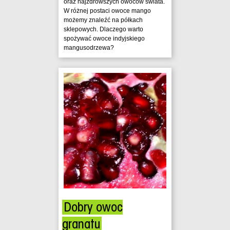
oraz najzdrowszych owoców świata.
W różnej postaci owoce mango
możemy znaleźć na półkach
sklepowych. Dlaczego warto
spożywać owoce indyjskiego
mangusodrzewa?
Dobry owoc
granatu