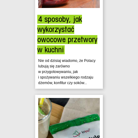
4 sposoby, jak
wykorzystać
owocowe przetwory
w kuchni
Nie od dzisiaj wiadomo, że Polacy
lubują się zarówno
w przygotowywaniu, jak
i spożywaniu wszelkiego rodzaju
dżemów, konfitur czy soków...