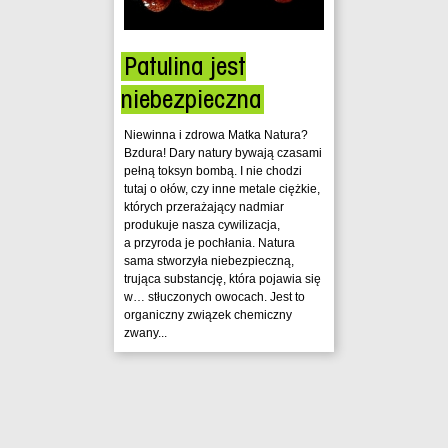
Patulina jest
niebezpieczna
Niewinna i zdrowa Matka Natura?
Bzdura! Dary natury bywają czasami
pełną toksyn bombą. I nie chodzi
tutaj o ołów, czy inne metale ciężkie,
których przerażający nadmiar
produkuje nasza cywilizacja,
a przyroda je pochłania. Natura
sama stworzyła niebezpieczną,
trująca substancję, która pojawia się
w… stłuczonych owocach. Jest to
organiczny związek chemiczny
zwany...