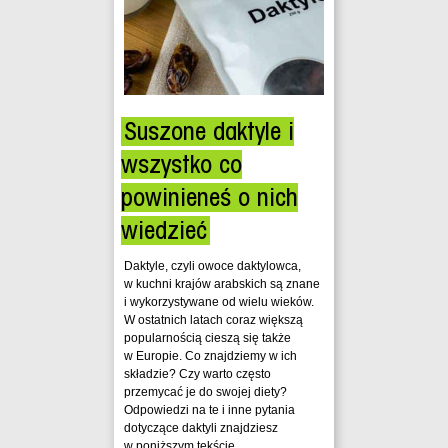
Suszone daktyle i
wszystko co
powinieneś o nich
wiedzieć
Daktyle, czyli owoce daktylowca,
w kuchni krajów arabskich są znane
i wykorzystywane od wielu wieków.
W ostatnich latach coraz większą
popularnością cieszą się także
w Europie. Co znajdziemy w ich
składzie? Czy warto często
przemycać je do swojej diety?
Odpowiedzi na te i inne pytania
dotyczące daktyli znajdziesz
w poniższym tekście.