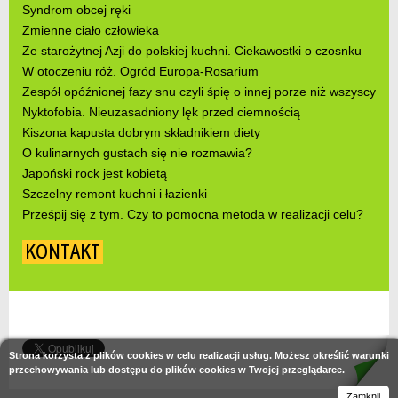
Syndrom obcej ręki
Zmienne ciało człowieka
Ze starożytnej Azji do polskiej kuchni. Ciekawostki o czosnku
W otoczeniu róż. Ogród Europa-Rosarium
Zespół opóźnionej fazy snu czyli śpię o innej porze niż wszyscy
Nyktofobia. Nieuzasadniony lęk przed ciemnością
Kiszona kapusta dobrym składnikiem diety
O kulinarnych gustach się nie rozmawia?
Japoński rock jest kobietą
Szczelny remont kuchni i łazienki
Prześpij się z tym. Czy to pomocna metoda w realizacji celu?
KONTAKT
Strona korzysta z plików cookies w celu realizacji usług. Możesz określić warunki
przechowywania lub dostępu do plików cookies w Twojej przeglądarce.
Zamknij