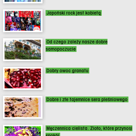
Japoński rock jest kobietą
Od czego zależy nasze dobre
samopoczucie
Dobry owoc granatu
Dobre i złe tajemnice sera pleśniowego
Męczennica cielista. Zioło, które przynosi
spokój