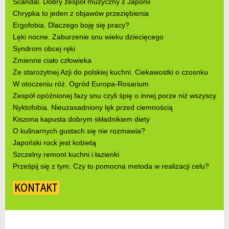
Scandal. Dobry zespół muzyczny z Japonii
Chrypka to jeden z objawów przeziębienia
Ergofobia. Dlaczego boję się pracy?
Lęki nocne. Zaburzenie snu wieku dziecięcego
Syndrom obcej ręki
Zmienne ciało człowieka
Ze starożytnej Azji do polskiej kuchni. Ciekawostki o czosnku
W otoczeniu róż. Ogród Europa-Rosarium
Zespół opóźnionej fazy snu czyli śpię o innej porze niż wszyscy
Nyktofobia. Nieuzasadniony lęk przed ciemnością
Kiszona kapusta dobrym składnikiem diety
O kulinarnych gustach się nie rozmawia?
Japoński rock jest kobietą
Szczelny remont kuchni i łazienki
Prześpij się z tym. Czy to pomocna metoda w realizacji celu?
KONTAKT