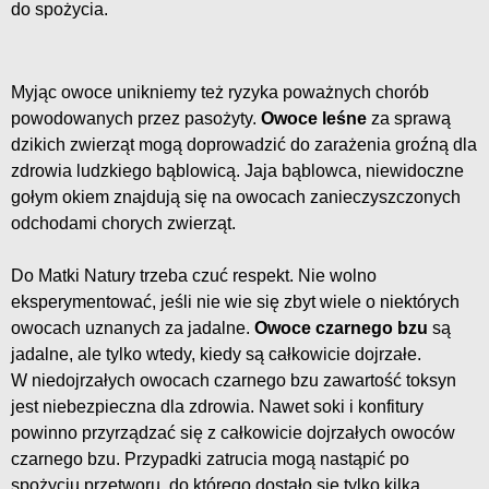
do spożycia.
Myjąc owoce unikniemy też ryzyka poważnych chorób
powodowanych przez pasożyty.
Owoce leśne
za sprawą
dzikich zwierząt mogą doprowadzić do zarażenia groźną dla
zdrowia ludzkiego bąblowicą. Jaja bąblowca, niewidoczne
gołym okiem znajdują się na owocach zanieczyszczonych
odchodami chorych zwierząt.
Do Matki Natury trzeba czuć respekt. Nie wolno
eksperymentować, jeśli nie wie się zbyt wiele o niektórych
owocach uznanych za jadalne.
Owoce czarnego bzu
są
jadalne, ale tylko wtedy, kiedy są całkowicie dojrzałe.
W niedojrzałych owocach czarnego bzu zawartość toksyn
jest niebezpieczna dla zdrowia. Nawet soki i konfitury
powinno przyrządzać się z całkowicie dojrzałych owoców
czarnego bzu. Przypadki zatrucia mogą nastąpić po
spożyciu przetworu, do którego dostało się tylko kilka