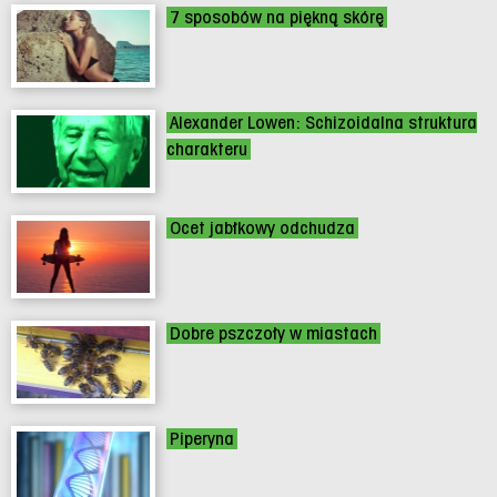
7 sposobów na piękną skórę
Alexander Lowen: Schizoidalna struktura
charakteru
Ocet jabłkowy odchudza
Dobre pszczoły w miastach
Piperyna