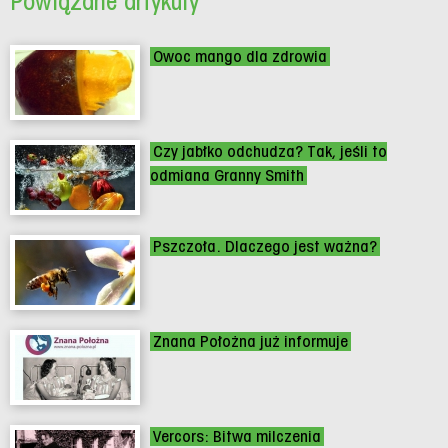
Powiązane artykuły
Owoc mango dla zdrowia
Czy jabłko odchudza? Tak, jeśli to
odmiana Granny Smith
Pszczoła. Dlaczego jest ważna?
Znana Położna już informuje
Vercors: Bitwa milczenia