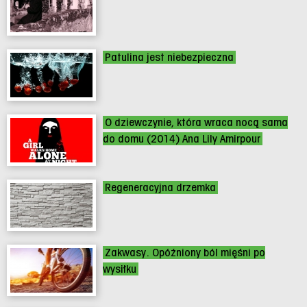
Patulina jest niebezpieczna
O dziewczynie, która wraca nocą sama
do domu (2014) Ana Lily Amirpour
Regeneracyjna drzemka
Zakwasy. Opóźniony ból mięśni po
wysiłku