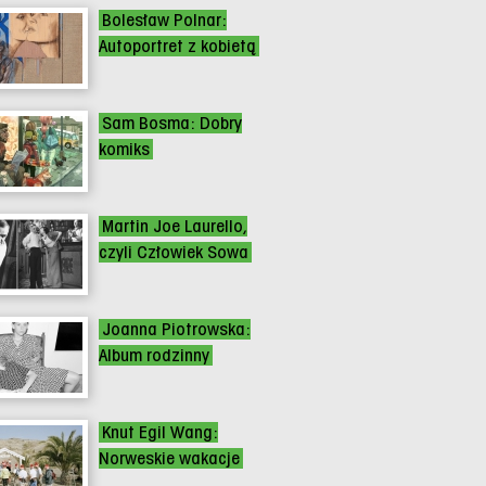
Bolesław Polnar:
Autoportret z kobietą
Sam Bosma: Dobry
komiks
Martin Joe Laurello,
czyli Człowiek Sowa
Joanna Piotrowska:
Album rodzinny
Knut Egil Wang:
Norweskie wakacje