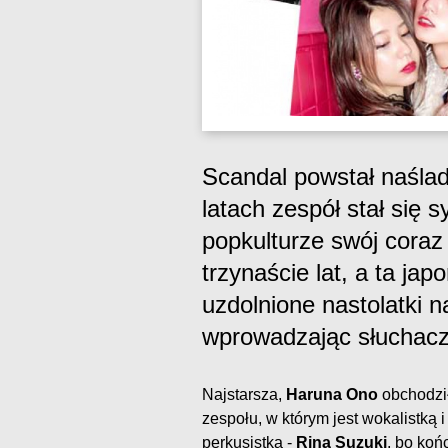
Scandal powstał naśladu
latach zespół stał się 
popkulturze swój coraz
trzynaście lat, a ta ja
uzdolnione nastolatki 
wprowadzając słuchacz
Najstarsza,
Haruna Ono
obchodzi
zespołu, w którym jest wokalistką 
perkusistka -
Rina Suzuki
, bo koń