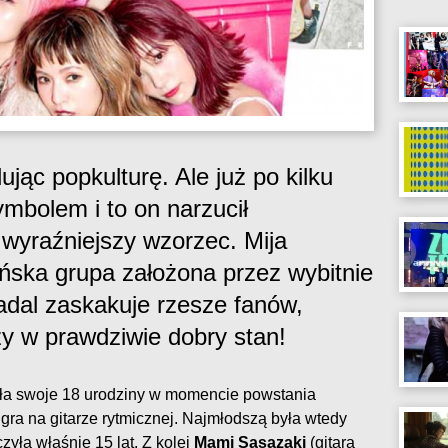
jąc popkulturę. Ale już po kilku
symbolem i to on narzucił
 wyraźniejszy wzorzec. Mija
pońska grupa założona przez wybitnie
nadal zaskakuje rzesze fanów,
y w prawdziwie dobry stan!
ła swoje 18 urodziny w momencie powstania
i gra na gitarze rytmicznej. Najmłodszą była wtedy
czyła właśnie 15 lat. Z kolei
Mami Sasazaki
(gitara