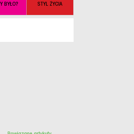
BY BYŁO?
STYL ŻYCIA
Powiązane artykuły