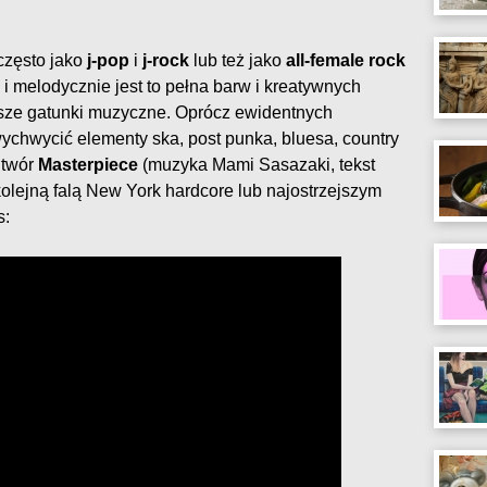
często jako
j-pop
i
j-rock
lub też jako
all-female rock
i melodycznie jest to pełna barw i kreatywnych
sze gatunki muzyczne. Oprócz ewidentnych
wychwycić elementy ska, post punka, bluesa, country
utwór
Masterpiece
(muzyka Mami Sasazaki, tekst
kolejną falą New York hardcore lub najostrzejszym
s: