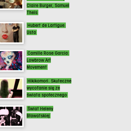
Claire Burger, Samuel
Theis
Hubert de Lartigue:
Usta
Camille Rose Garcia:
Lowbrow Art
Movement
Hikikomori. Skuteczne
wycofanie się ze
świata społecznego
Świat Heleny
Bławatskiej