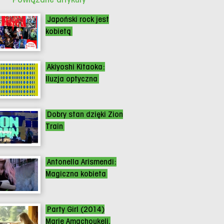
Japoński rock jest
kobietą
Akiyoshi Kitaoka:
Iluzja optyczna
Dobry stan dzięki Zion
Train
Antonella Arismendi:
Magiczna kobieta
Party Girl (2014)
Marie Amachoukeli,