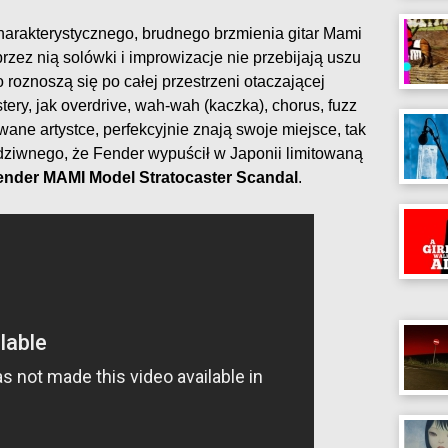
harakterystycznego, brudnego brzmienia gitar Mami
ez nią solówki i improwizacje nie przebijają uszu
 roznoszą się po całej przestrzeni otaczającej
tery, jak overdrive, wah-wah (kaczka), chorus, fuzz
ane artystce, perfekcyjnie znają swoje miejsce, tak
c dziwnego, że Fender wypuścił w Japonii limitowaną
ender MAMI Model Stratocaster Scandal
.