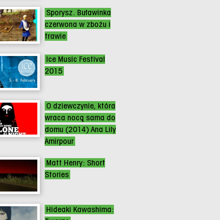
Sporysz. Buławinka
czerwona w zbożu i
trawie
Ice Music Festival
2015
O dziewczynie, która
wraca nocą sama do
domu (2014) Ana Lily
Amirpour
Matt Henry: Short
Stories
Hideaki Kawashima: