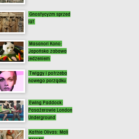
Gnostycyzm sprzed
lat
Masanori Kono:
Japońska zabawa
jedzeniem
Twiggy i potrzeba
nowego porządku
Ewing Paddock:
Pasażerowie London
Underground
Kathie Olivas: Mali