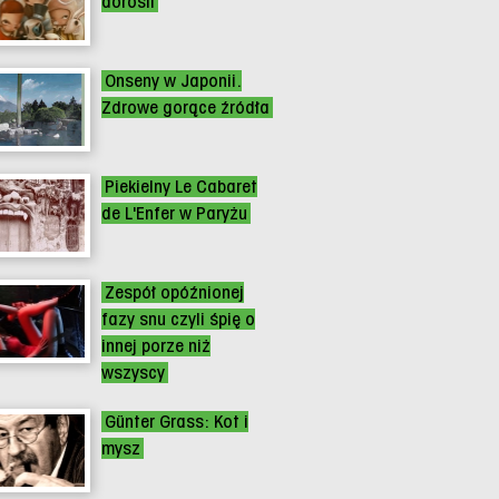
dorośli
Onseny w Japonii.
Zdrowe gorące źródła
Piekielny Le Cabaret
de L'Enfer w Paryżu
Zespół opóźnionej
fazy snu czyli śpię o
innej porze niż
wszyscy
Günter Grass: Kot i
mysz