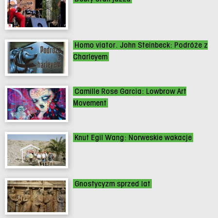
Homo viator. John Steinbeck: Podróże z
Charleyem
Camille Rose Garcia: Lowbrow Art
Movement
Knut Egil Wang: Norweskie wakacje
Gnostycyzm sprzed lat