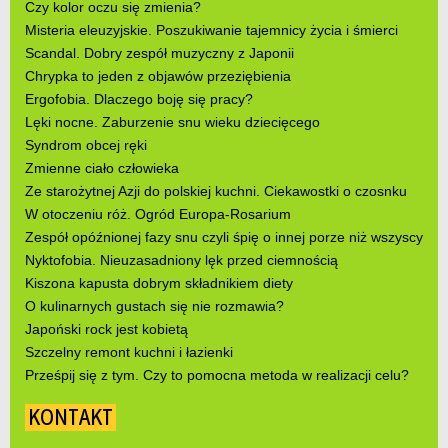
Czy kolor oczu się zmienia?
Misteria eleuzyjskie. Poszukiwanie tajemnicy życia i śmierci
Scandal. Dobry zespół muzyczny z Japonii
Chrypka to jeden z objawów przeziębienia
Ergofobia. Dlaczego boję się pracy?
Lęki nocne. Zaburzenie snu wieku dziecięcego
Syndrom obcej ręki
Zmienne ciało człowieka
Ze starożytnej Azji do polskiej kuchni. Ciekawostki o czosnku
W otoczeniu róż. Ogród Europa-Rosarium
Zespół opóźnionej fazy snu czyli śpię o innej porze niż wszyscy
Nyktofobia. Nieuzasadniony lęk przed ciemnością
Kiszona kapusta dobrym składnikiem diety
O kulinarnych gustach się nie rozmawia?
Japoński rock jest kobietą
Szczelny remont kuchni i łazienki
Prześpij się z tym. Czy to pomocna metoda w realizacji celu?
KONTAKT