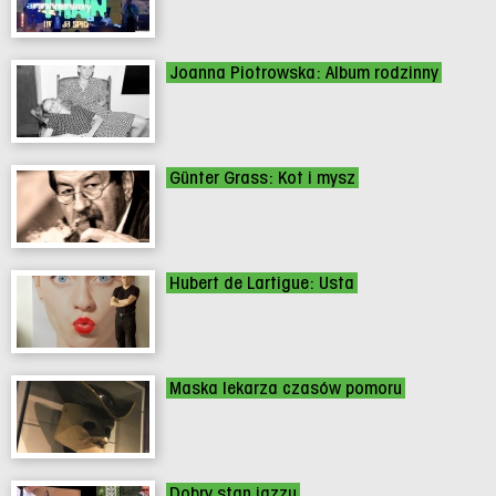
Joanna Piotrowska: Album rodzinny
Günter Grass: Kot i mysz
Hubert de Lartigue: Usta
Maska lekarza czasów pomoru
Dobry stan jazzu