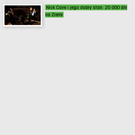
Nick Cave i jego dobry stan: 20 000 dni
na Ziemi