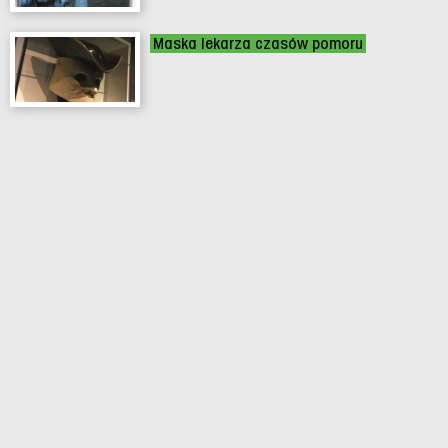
Maska lekarza czasów pomoru