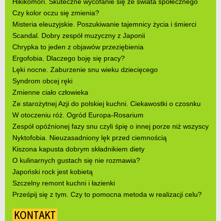
Hikikomori. Skuteczne wycofanie się ze świata społecznego
Czy kolor oczu się zmienia?
Misteria eleuzyjskie. Poszukiwanie tajemnicy życia i śmierci
Scandal. Dobry zespół muzyczny z Japonii
Chrypka to jeden z objawów przeziębienia
Ergofobia. Dlaczego boję się pracy?
Lęki nocne. Zaburzenie snu wieku dziecięcego
Syndrom obcej ręki
Zmienne ciało człowieka
Ze starożytnej Azji do polskiej kuchni. Ciekawostki o czosnku
W otoczeniu róż. Ogród Europa-Rosarium
Zespół opóźnionej fazy snu czyli śpię o innej porze niż wszyscy
Nyktofobia. Nieuzasadniony lęk przed ciemnością
Kiszona kapusta dobrym składnikiem diety
O kulinarnych gustach się nie rozmawia?
Japoński rock jest kobietą
Szczelny remont kuchni i łazienki
Prześpij się z tym. Czy to pomocna metoda w realizacji celu?
KONTAKT