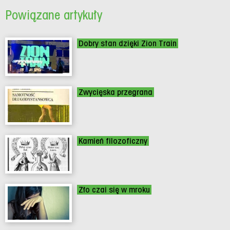
Powiązane artykuły
Dobry stan dzięki Zion Train
Zwycięska przegrana
Kamień filozoficzny
Zło czai się w mroku