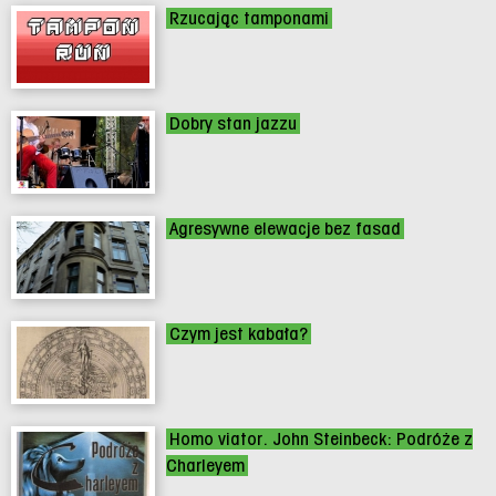
Rzucając tamponami
Dobry stan jazzu
Agresywne elewacje bez fasad
Czym jest kabała?
Homo viator. John Steinbeck: Podróże z
Charleyem