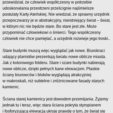
przewidział, że człowiek współczesny w potrzebie
udoskonalania przestrzeni prześcignie najśmielsze
postulaty Karty Ateńskiej. Nie wiedział, że sprawny urzędnik
przepoczwarzy je w abstrakcyjny, nieistniejący świat – świat,
w którym nic nie będzie stare. Bo stare jest złe. Może
przypominać człowiekowi o śmierci. Tego współczesny
człowiek nie chce pamiętać, a urzędnik rozwieje jego troski..
Stare budynki muszą więc wyglądać jak nowe. Biurokraci
udający planistów prezentują światu nowe oblicze miasta.
Jak z kolorowego folderu. Stare i szare budynki nabierają
nowe oblicze, dzięki pełnych barw elewacjom. Płaskie
ściany biurowców i bloków wyglądają atrakcyjniej
w makroskali, niż subtelne i zróżnicowane fasady starych
kamienic.
Ściana starej kamienicy jest dowodem przemijania. Żyjemy
jednak tu i teraz, więc stara ściana pokryta styropianem
i fosforyzującą elewacją ukryję prawdę o tym, że świat się