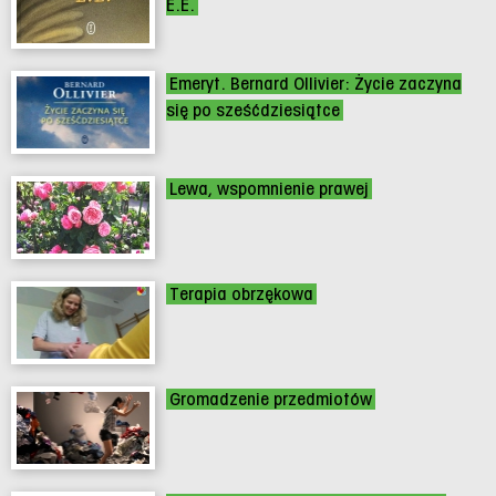
E.E.
Emeryt. Bernard Ollivier: Życie zaczyna
się po sześćdziesiątce
Lewa, wspomnienie prawej
Terapia obrzękowa
Gromadzenie przedmiotów