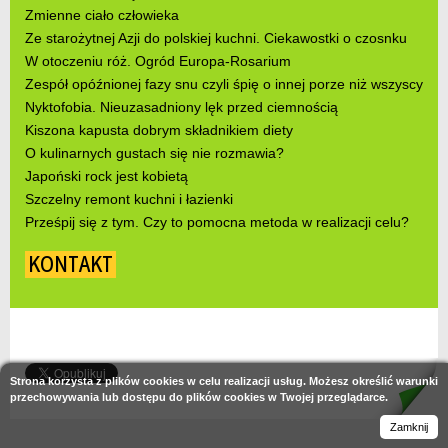
Zmienne ciało człowieka
Ze starożytnej Azji do polskiej kuchni. Ciekawostki o czosnku
W otoczeniu róż. Ogród Europa-Rosarium
Zespół opóźnionej fazy snu czyli śpię o innej porze niż wszyscy
Nyktofobia. Nieuzasadniony lęk przed ciemnością
Kiszona kapusta dobrym składnikiem diety
O kulinarnych gustach się nie rozmawia?
Japoński rock jest kobietą
Szczelny remont kuchni i łazienki
Prześpij się z tym. Czy to pomocna metoda w realizacji celu?
KONTAKT
Strona korzysta z plików cookies w celu realizacji usług. Możesz określić warunki
przechowywania lub dostępu do plików cookies w Twojej przeglądarce.
Zamknij