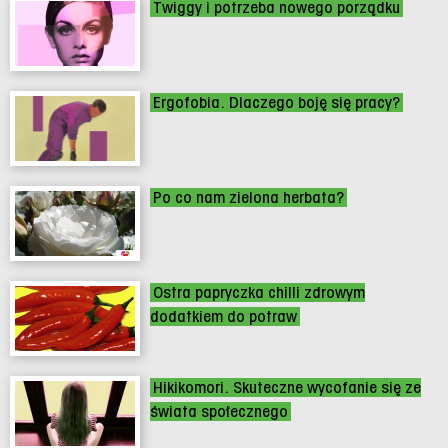
Twiggy i potrzeba nowego porządku
Ergofobia. Dlaczego boję się pracy?
Po co nam zielona herbata?
Ostra papryczka chilli zdrowym
dodatkiem do potraw
Hikikomori. Skuteczne wycofanie się ze
świata społecznego