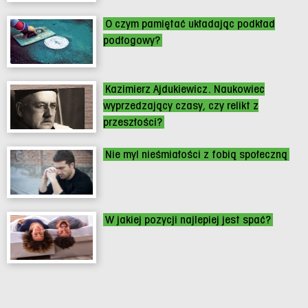
O czym pamiętać układając podkład
podłogowy?
Kazimierz Ajdukiewicz. Naukowiec
wyprzedzający czasy, czy relikt z
przeszłości?
Nie myl nieśmiałości z fobią społeczną
W jakiej pozycji najlepiej jest spać?