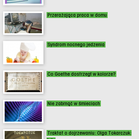
Przerażająca praca w domu
Syndrom nocnego jedzenia
Co Goethe dostrzegł w kolorze?
Nie zabrnąć w śmieciach
Traktat o dojrzewaniu: Olga Tokarczuk: