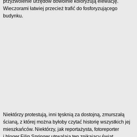
przyzwolenie urzędów dowolnie koloryzują elewację.
Wieczorami łatwiej przecież trafić do fosforyzującego
budynku.
Niektórzy protestują, inni tęsknią za dostojną, zmurszałą
ścianą, z której można byłoby czytać historię wszystkich jej
mieszkańców. Niektórzy, jak reportażysta, fotoreporter
i bloger Filip Springer utrwalają ten znikający świat,