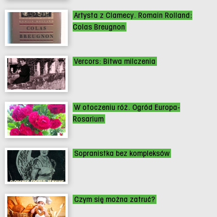
Artysta z Clamecy. Romain Rolland:
Colas Breugnon
Vercors: Bitwa milczenia
W otoczeniu róż. Ogród Europa-
Rosarium
Sopranistka bez kompleksów
Czym się można zatruć?