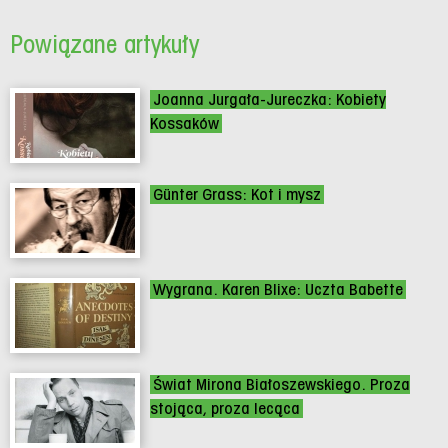
Powiązane artykuły
Joanna Jurgała-Jureczka: Kobiety
Kossaków
Günter Grass: Kot i mysz
Wygrana. Karen Blixe: Uczta Babette
Świat Mirona Białoszewskiego. Proza
stojąca, proza lecąca