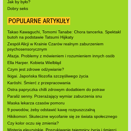
Jak by było?
Dobry seks
POPULARNE ARTYKUŁY
Takao Kawaguchi, Tomomi Tanabe: Chora tancerka. Spektakl
butoh na podstawie Tatsumi Hijikaty
Zespół Alicji w Krainie Czarów realnym zaburzeniem
psychosensorycznym
Afazja. Problemy z mówieniem i rozumieniem innych osób
Ella Harper. Kobieta Wielbłąd
Czym jest zdrowe odżywianie?
Ikigai. Japońska filozofia szczęśliwego życia
Karōshi. Śmierć z przepracowania
Ostra papryczka chilli zdrowym dodatkiem do potraw
Paraliż senny. Przerażający wymiar zaburzenia snu
Maska lekarza czasów pomoru
9 powodów, żeby odstawić kawę rozpuszczalną
Hikikomori. Skuteczne wycofanie się ze świata społecznego
Czy kolor oczu się zmienia?
Misteria eleuzyjskie. Poszukiwanie tajemnicy życia i śmierci