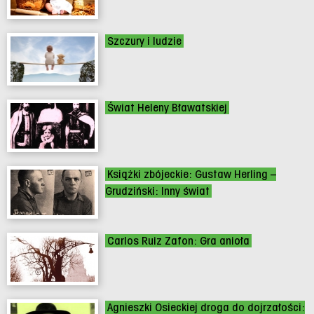
Szczury i ludzie
Świat Heleny Bławatskiej
Książki zbójeckie: Gustaw Herling –
Grudziński: Inny świat
Carlos Ruiz Zafon: Gra anioła
Agnieszki Osieckiej droga do dojrzałości: