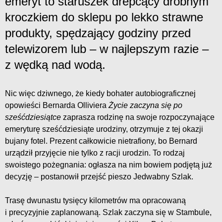
emeryt to staruszek drepcący drobnym
kroczkiem do sklepu po lekko strawne
produkty, spędzający godziny przed
telewizorem lub – w najlepszym razie –
z wędką nad wodą.
Nic więc dziwnego, że kiedy bohater autobiograficznej
opowieści Bernarda Olliviera
Życie zaczyna się po
sześćdziesiątce
zaprasza rodzinę na swoje rozpoczynające
emeryturę sześćdziesiąte urodziny, otrzymuje z tej okazji
bujany fotel. Prezent całkowicie nietrafiony, bo Bernard
urządził przyjęcie nie tylko z racji urodzin. To rodzaj
swoistego pożegnania: ogłasza na nim bowiem podjętą już
decyzję – postanowił przejść pieszo Jedwabny Szlak.
Trasę dwunastu tysięcy kilometrów ma opracowaną
i precyzyjnie zaplanowaną. Szlak zaczyna się w Stambule,