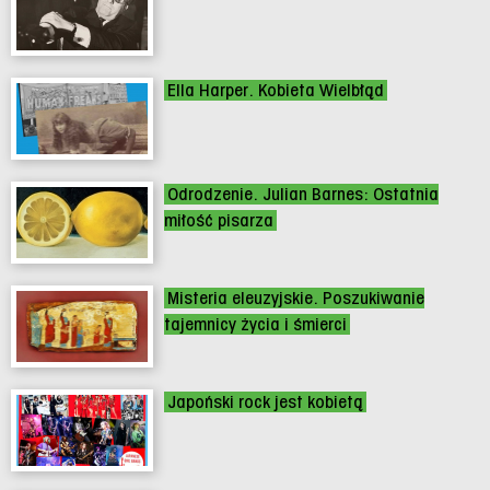
Ella Harper. Kobieta Wielbłąd
Odrodzenie. Julian Barnes: Ostatnia
miłość pisarza
Misteria eleuzyjskie. Poszukiwanie
tajemnicy życia i śmierci
Japoński rock jest kobietą