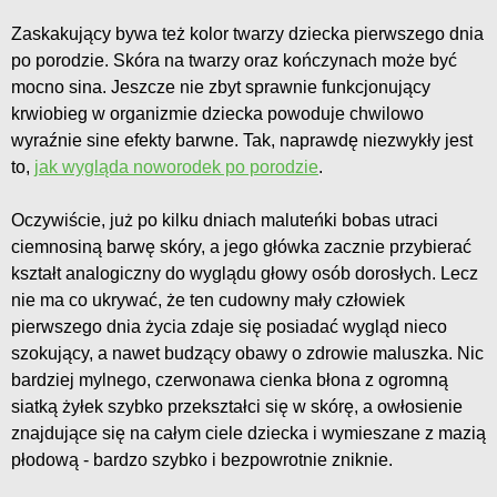
Zaskakujący bywa też kolor twarzy dziecka pierwszego dnia
po porodzie. Skóra na twarzy oraz kończynach może być
mocno sina. Jeszcze nie zbyt sprawnie funkcjonujący
krwiobieg w organizmie dziecka powoduje chwilowo
wyraźnie sine efekty barwne. Tak, naprawdę niezwykły jest
to,
jak wygląda noworodek po porodzie
.
Oczywiście, już po kilku dniach maluteńki bobas utraci
ciemnosiną barwę skóry, a jego główka zacznie przybierać
kształt analogiczny do wyglądu głowy osób dorosłych. Lecz
nie ma co ukrywać, że ten cudowny mały człowiek
pierwszego dnia życia zdaje się posiadać wygląd nieco
szokujący, a nawet budzący obawy o zdrowie maluszka. Nic
bardziej mylnego, czerwonawa cienka błona z ogromną
siatką żyłek szybko przekształci się w skórę, a owłosienie
znajdujące się na całym ciele dziecka i wymieszane z mazią
płodową - bardzo szybko i bezpowrotnie zniknie.