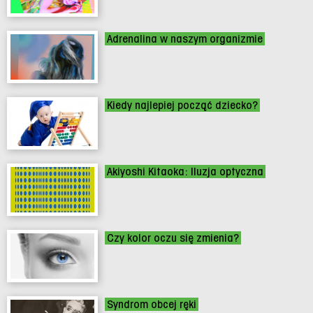
Adrenalina w naszym organizmie
Kiedy najlepiej począć dziecko?
Akiyoshi Kitaoka: Iluzja optyczna
Czy kolor oczu się zmienia?
Syndrom obcej ręki