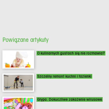
Powiązane artykuły
O kulinarnych gustach się nie rozmawia?
Szczelny remont kuchni i łazienki
Grypa. Dokuczliwe zakażenie wirusowe