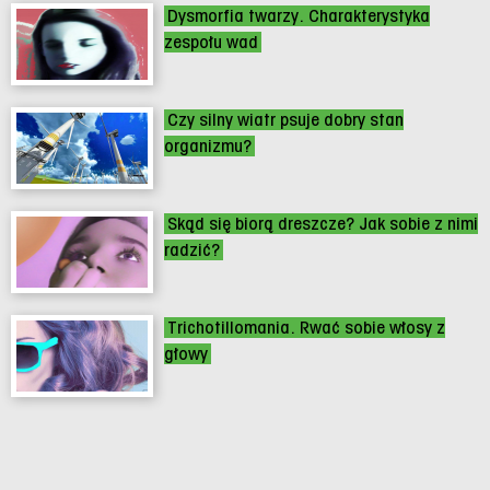
Dysmorfia twarzy. Charakterystyka
zespołu wad
Czy silny wiatr psuje dobry stan
organizmu?
Skąd się biorą dreszcze? Jak sobie z nimi
radzić?
Trichotillomania. Rwać sobie włosy z
głowy