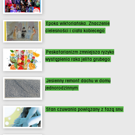
Epoka wiktoriańska. Znaczenie
cielesności i ciała kobiecego
Peskatarianizm zmniejsza ryzyko
wystąpienia raka jelita grubego
Jesienny remont dachu w domu
jednorodzinnym
Stan czuwania powiązany z fazą snu