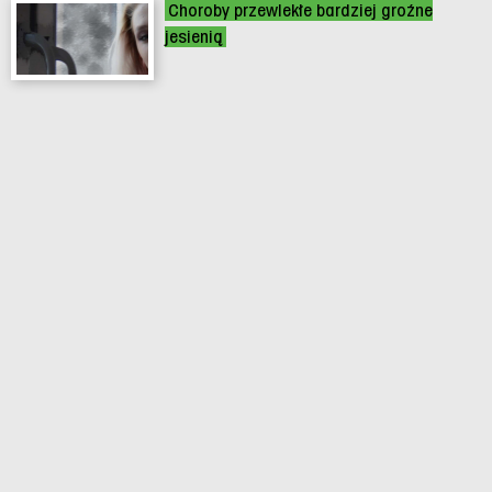
Choroby przewlekłe bardziej groźne
jesienią