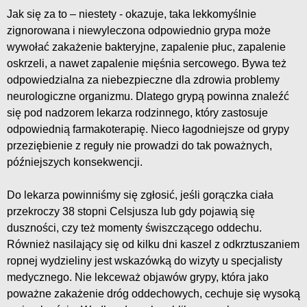
Jak się za to – niestety - okazuje, taka lekkomyślnie
zignorowana i niewyleczona odpowiednio grypa może
wywołać zakażenie bakteryjne, zapalenie płuc, zapalenie
oskrzeli, a nawet zapalenie mięśnia sercowego. Bywa też
odpowiedzialna za niebezpieczne dla zdrowia problemy
neurologiczne organizmu. Dlatego grypą powinna znaleźć
się pod nadzorem lekarza rodzinnego, który zastosuje
odpowiednią farmakoterapię. Nieco łagodniejsze od grypy
przeziębienie z reguły nie prowadzi do tak poważnych,
późniejszych konsekwencji.
Do lekarza powinniśmy się zgłosić, jeśli gorączka ciała
przekroczy 38 stopni Celsjusza lub gdy pojawią się
duszności, czy też momenty świszczącego oddechu.
Również nasilający się od kilku dni kaszel z odkrztuszaniem
ropnej wydzieliny jest wskazówką do wizyty u specjalisty
medycznego. Nie lekceważ objawów grypy, która jako
poważne zakażenie dróg oddechowych, cechuje się wysoką