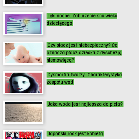
Lęki nocne. Zaburzenie snu wieku
dziecięcego
Czy płacz jest niebezpieczny? Co
oznacza płacz dziecka z dyschezją
niemowlęcą?
Dysmorfia twarzy. Charakterystyka
zespołu wad
Jaka woda jest najlepsza do picia?
Japoński rock jest kobietą