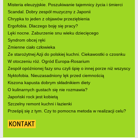
Misteria eleuzyjskie. Poszukiwanie tajemnicy życia i śmierci
Scandal. Dobry zespół muzyczny z Japonii
Chrypka to jeden z objawów przeziębienia
Ergofobia. Dlaczego boję się pracy?
Lęki nocne. Zaburzenie snu wieku dziecięcego
Syndrom obcej ręki
Zmienne ciało człowieka
Ze starożytnej Azji do polskiej kuchni. Ciekawostki o czosnku
W otoczeniu róż. Ogród Europa-Rosarium
Zespół opóźnionej fazy snu czyli śpię o innej porze niż wszyscy
Nyktofobia. Nieuzasadniony lęk przed ciemnością
Kiszona kapusta dobrym składnikiem diety
O kulinarnych gustach się nie rozmawia?
Japoński rock jest kobietą
Szczelny remont kuchni i łazienki
Prześpij się z tym. Czy to pomocna metoda w realizacji celu?
KONTAKT