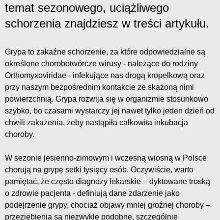
temat sezonowego, uciążliwego
schorzenia znajdziesz w treści artykułu.
Grypa to zakaźne schorzenie, za które odpowiedzialne są
określone chorobotwórcze wirusy - należące do rodziny
Orthomyxoviridae - infekujące nas drogą kropelkową oraz
przy naszym bezpośrednim kontakcie ze skażoną nimi
powierzchnią. Grypa rozwija się w organizmie stosunkowo
szybko, bo czasami wystarczy jej nawet tylko jeden dzień od
chwili zakażenia, żeby nastąpiła całkowita inkubacja
choroby.
W sezonie jesienno-zimowym i wczesną wiosną w Polsce
chorują na grypę setki tysięcy osób. Oczywiście, warto
pamiętać, że często diagnozy lekarskie – dyktowane troską
o zdrowie pacjenta - definiują dane zdarzenie jako
podejrzenie grypy, chociaż objawy mniej groźnej choroby –
przeziębienia są niezwykle podobne, szczególnie