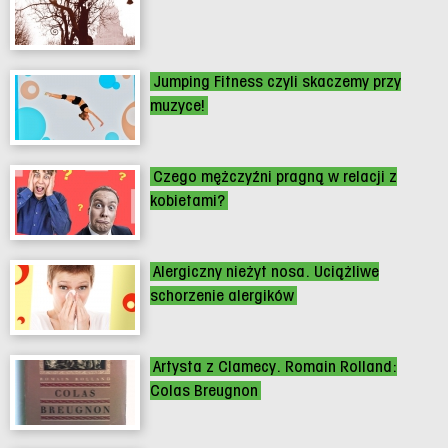
Jumping Fitness czyli skaczemy przy
muzyce!
Czego mężczyźni pragną w relacji z
kobietami?
Alergiczny nieżyt nosa. Uciążliwe
schorzenie alergików
Artysta z Clamecy. Romain Rolland:
Colas Breugnon