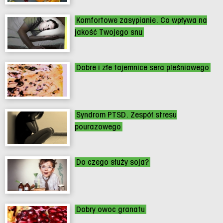
Komfortowe zasypianie. Co wpływa na
jakość Twojego snu
Dobre i złe tajemnice sera pleśniowego
Syndrom PTSD. Zespół stresu
pourazowego
Do czego służy soja?
Dobry owoc granatu