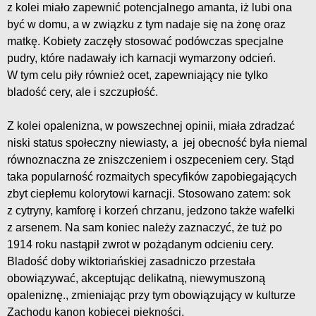
z kolei miało zapewnić potencjalnego amanta, iż lubi ona
być w domu, a w związku z tym nadaje się na żonę oraz
matkę. Kobiety zaczęły stosować podówczas specjalne
pudry, które nadawały ich karnacji wymarzony odcień.
W tym celu piły również ocet, zapewniający nie tylko
bladość cery, ale i szczupłość.
Z kolei opalenizna, w powszechnej opinii, miała zdradzać
niski status społeczny niewiasty, a jej obecność była niemal
równoznaczna ze zniszczeniem i oszpeceniem cery. Stąd
taka popularność rozmaitych specyfików zapobiegających
zbyt ciepłemu kolorytowi karnacji. Stosowano zatem: sok
z cytryny, kamforę i korzeń chrzanu, jedzono także wafelki
z arsenem. Na sam koniec należy zaznaczyć, że tuż po
1914 roku nastąpił zwrot w pożądanym odcieniu cery.
Bladość doby wiktoriańskiej zasadniczo przestała
obowiązywać, akceptując delikatną, niewymuszoną
opaleniznę., zmieniając przy tym obowiązujący w kulturze
Zachodu kanon kobiecej piękności.