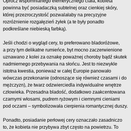
Oprócz wspomnianego efemerycznego ciała, kobieta
powinna być posiadaczką subtelnej oraz cienkiej skóry,
której przezroczystość pozwalałaby na precyzyjne
rozróżnienie rozgałęzień żyłek (a te były ponadto
podkreślane niebieską farbką).
Jeśli chodzi o wygląd cery, to preferowano bladoróżowe,
a przy tym delikatne rumieńce, byt mocno zaczerwienione
uznawano z kolei za oznakę poważnej choroby bądź skutek
nadmiernego przebywania na słońcu. Jest to niezwykle
istotna kwestia, ponieważ w całej Europie panowało
wówczas przekonanie (odnoszące się również czasami i do
mężczyzn), że twarz odzwierciedla indywidualne wnętrze
człowieka. Przesadna bladość, dodatkowo zaakcentowana
czarnymi włosami, pudrem ryżowym i ciemnymi cieniami
pod oczami – symbolizowała cierpienia romantycznej duszy.
Ponadto, posiadanie perłowej cery oznaczało zasadniczo
to, że kobieta nie przybywa zbyt często na powietrzu. To