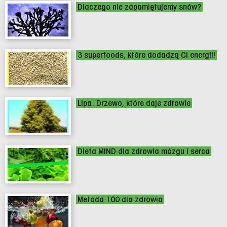
Dlaczego nie zapamiętujemy snów?
3 superfoods, które dodadzą Ci energii!
Lipa. Drzewo, które daje zdrowie
Dieta MIND dla zdrowia mózgu i serca
Metoda 100 dla zdrowia