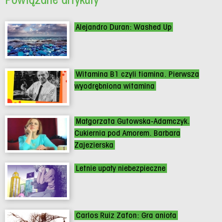
Alejandro Duran: Washed Up
Witamina B1 czyli tiamina. Pierwsza
wyodrębniona witamina
Małgorzata Gutowska-Adamczyk.
Cukiernia pod Amorem. Barbara
Zajezierska
Letnie upały niebezpieczne
Carlos Ruiz Zafon: Gra anioła