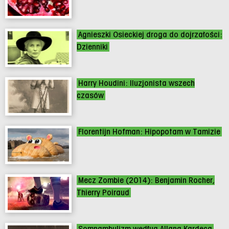
Agnieszki Osieckiej droga do dojrzałości:
Dzienniki
Harry Houdini: Iluzjonista wszech
czasów
Florentijn Hofman: Hipopotam w Tamizie
Mecz Zombie (2014): Benjamin Rocher,
Thierry Poiraud
Somnambulizm według Allana Kardeca