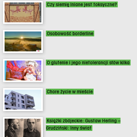
Czy siemię lniane jest toksyczne?
Osobowość borderline
O glutenie i jego nietolerancji słów kilka
Chore życie w mieście
Książki zbójeckie: Gustaw Herling –
Grudziński: Inny świat