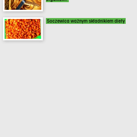
Soczewica ważnym składnikiem diety