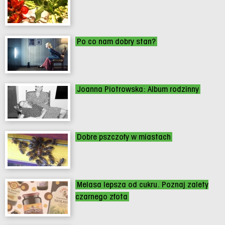
Po co nam dobry stan?
Joanna Piotrowska: Album rodzinny
Dobre pszczoły w miastach
Melasa lepsza od cukru. Poznaj zalety
czarnego złota