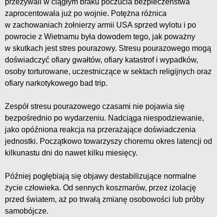
przeżywali w ciągłym braku poczucia bezpieczeństwa
zaprocentowała już po wojnie. Potężna różnica
w zachowaniach żołnierzy armii USA sprzed wylotu i po
powrocie z Wietnamu była dowodem tego, jak poważny
w skutkach jest stres pourazowy. Stresu pourazowego mogą
doświadczyć ofiary gwałtów, ofiary katastrof i wypadków,
osoby torturowane, uczestniczące w sektach religijnych oraz
ofiary narkotykowego bad trip.
Zespół stresu pourazowego czasami nie pojawia się
bezpośrednio po wydarzeniu. Nadciąga niespodziewanie,
jako opóźniona reakcja na przerażające doświadczenia
jednostki. Początkowo towarzyszy choremu okres latencji od
kilkunastu dni do nawet kilku miesięcy.
Później pogłębiają się objawy destabilizujące normalne
życie człowieka. Od sennych koszmarów, przez izolację
przed światem, aż po trwałą zmianę osobowości lub próby
samobójcze.