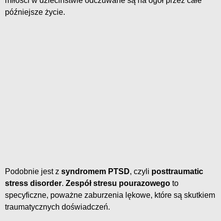
miłości w dzieciństwie odczuwane są na ogół przez całe
późniejsze życie.
Podobnie jest z
syndromem PTSD
, czyli
posttraumatic
stress disorder
.
Zespół stresu pourazowego
to
specyficzne, poważne zaburzenia lękowe, które są skutkiem
traumatycznych doświadczeń.