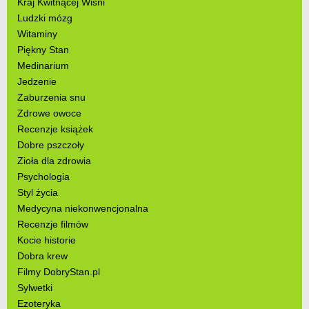
Kraj Kwitnącej Wiśni
Ludzki mózg
Witaminy
Piękny Stan
Medinarium
Jedzenie
Zaburzenia snu
Zdrowe owoce
Recenzje książek
Dobre pszczoły
Zioła dla zdrowia
Psychologia
Styl życia
Medycyna niekonwencjonalna
Recenzje filmów
Kocie historie
Dobra krew
Filmy DobryStan.pl
Sylwetki
Ezoteryka