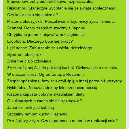
9 powodów, żeby odstawić kawę rozpuszczalną
Hikikomori. Skuteczne wycofanie się ze świata społecznego
Czy kolor oczu się zmienia?
Misteria eleuzyjskie. Poszukiwanie tajemnicy życia i śmierci
Scandal. Dobry zespół muzyczny z Japonii
Chrypka to jeden z objawów przeziębienia
Ergofobia. Dlaczego boję się pracy?
Lęki nocne. Zaburzenie snu wieku dziecięcego
Syndrom obcej ręki
Zmienne ciało człowieka
Ze starożytnej Azji do polskiej kuchni. Ciekawostki o czosnku
W otoczeniu róż. Ogród Europa-Rosarium
Zespół opóźnionej fazy snu czyli śpię o innej porze niż wszyscy
Nyktofobia. Nieuzasadniony lęk przed ciemnością
Kiszona kapusta dobrym składnikiem diety
O kulinarnych gustach się nie rozmawia?
Japoński rock jest kobietą
Szczelny remont kuchni i łazienki
Prześpij się z tym. Czy to pomocna metoda w realizacji celu?