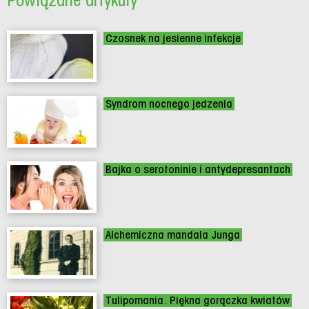
Powiązane artykuły
Czosnek na jesienne infekcje
Syndrom nocnego jedzenia
Bajka o serotoninie i antydepresantach
Alchemiczna mandala Junga
Tulipomania. Piękna gorączka kwiatów