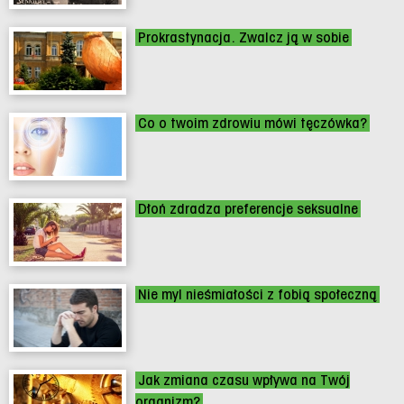
Prokrastynacja. Zwalcz ją w sobie
Co o twoim zdrowiu mówi tęczówka?
Dłoń zdradza preferencje seksualne
Nie myl nieśmiałości z fobią społeczną
Jak zmiana czasu wpływa na Twój
organizm?