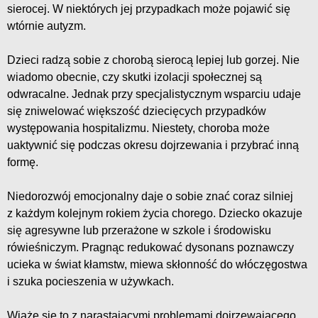
sierocej. W niektórych jej przypadkach może pojawić się
wtórnie autyzm.
Dzieci radzą sobie z chorobą sierocą lepiej lub gorzej. Nie
wiadomo obecnie, czy skutki izolacji społecznej są
odwracalne. Jednak przy specjalistycznym wsparciu udaje
się zniwelować większość dziecięcych przypadków
występowania hospitalizmu. Niestety, choroba może
uaktywnić się podczas okresu dojrzewania i przybrać inną
formę.
Niedorozwój emocjonalny daje o sobie znać coraz silniej
z każdym kolejnym rokiem życia chorego. Dziecko okazuje
się agresywne lub przerażone w szkole i środowisku
rówieśniczym. Pragnąc redukować dysonans poznawczy
ucieka w świat kłamstw, miewa skłonność do włóczęgostwa
i szuka pocieszenia w używkach.
Wiąże się to z narastającymi problemami dojrzewającego