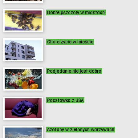
Dobre pszczoły w miastach
Chore życie w mieście
Podjadanie nie jest dobre
Pocztówka z USA
Azotany w zielonych warzywach