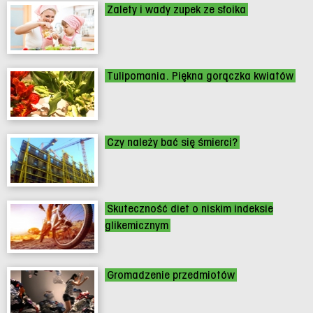
Zalety i wady zupek ze słoika
Tulipomania. Piękna gorączka kwiatów
Czy należy bać się śmierci?
Skuteczność diet o niskim indeksie
glikemicznym
Gromadzenie przedmiotów