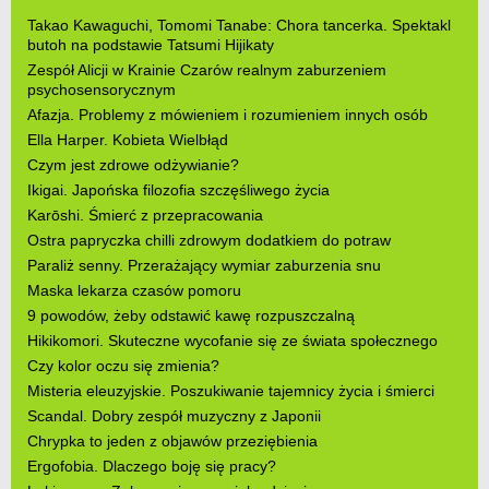
Takao Kawaguchi, Tomomi Tanabe: Chora tancerka. Spektakl
butoh na podstawie Tatsumi Hijikaty
Zespół Alicji w Krainie Czarów realnym zaburzeniem
psychosensorycznym
Afazja. Problemy z mówieniem i rozumieniem innych osób
Ella Harper. Kobieta Wielbłąd
Czym jest zdrowe odżywianie?
Ikigai. Japońska filozofia szczęśliwego życia
Karōshi. Śmierć z przepracowania
Ostra papryczka chilli zdrowym dodatkiem do potraw
Paraliż senny. Przerażający wymiar zaburzenia snu
Maska lekarza czasów pomoru
9 powodów, żeby odstawić kawę rozpuszczalną
Hikikomori. Skuteczne wycofanie się ze świata społecznego
Czy kolor oczu się zmienia?
Misteria eleuzyjskie. Poszukiwanie tajemnicy życia i śmierci
Scandal. Dobry zespół muzyczny z Japonii
Chrypka to jeden z objawów przeziębienia
Ergofobia. Dlaczego boję się pracy?