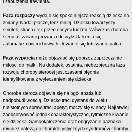
i zaburzenia trawienia.
Faza rozpaczy
wydaje się spokojniejszą reakcją dziecka na
zmiany. Nadal płacze, lecz mniej. Dziecku towarzyszy
smutek, strach i lęk przed obcymi ludźmi. Wówczas choroba
sieroca czasami prowadzi do wykształcenia się
automatyzmów ruchowych - kiwanie się lub ssanie palca.
Faza wyparcia
może objawiać się poprzez zaprzeczanie
miłości do matki. Na dodatek, ostatnia, niebezpieczna faza
rozwoju choroby sierocej jest czasami błędnie
identyfikowana z wyleczeniem się dziecka.
Choroba sieroca objawia się na ogół apatią lub
nadpobudliwością. Dziecko traci dystans do wielu
nieistotnych spraw, traci apetyt, moczy się w nocy. Najłatwiej
zaobserwować jednak charakterystyczne, rytmiczne kiwanie
się dziecka. Samookaleczenia oraz obgryzanie paznokci
również należą do charakterystycznych syndromów choroby