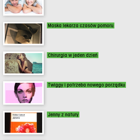
Maska lekarza czasów pomoru
Chirurgia w jeden dzień
Twiggy i potrzeba nowego porządku
Jenny z natury