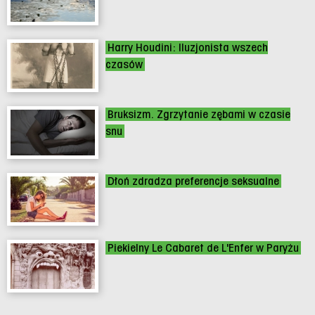
Harry Houdini: Iluzjonista wszech
czasów
Bruksizm. Zgrzytanie zębami w czasie
snu
Dłoń zdradza preferencje seksualne
Piekielny Le Cabaret de L'Enfer w Paryżu