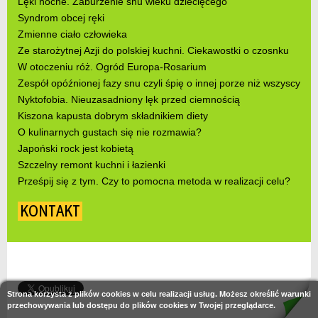
Lęki nocne. Zaburzenie snu wieku dziecięcego
Syndrom obcej ręki
Zmienne ciało człowieka
Ze starożytnej Azji do polskiej kuchni. Ciekawostki o czosnku
W otoczeniu róż. Ogród Europa-Rosarium
Zespół opóźnionej fazy snu czyli śpię o innej porze niż wszyscy
Nyktofobia. Nieuzasadniony lęk przed ciemnością
Kiszona kapusta dobrym składnikiem diety
O kulinarnych gustach się nie rozmawia?
Japoński rock jest kobietą
Szczelny remont kuchni i łazienki
Prześpij się z tym. Czy to pomocna metoda w realizacji celu?
KONTAKT
Strona korzysta z plików cookies w celu realizacji usług. Możesz określić warunki
przechowywania lub dostępu do plików cookies w Twojej przeglądarce.