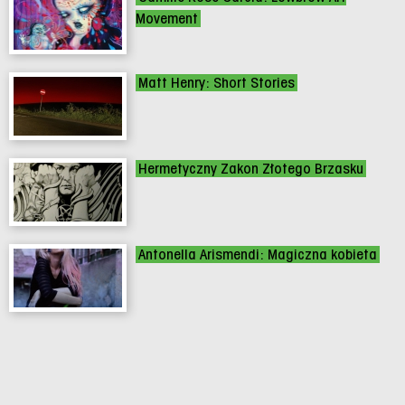
Movement
Matt Henry: Short Stories
Hermetyczny Zakon Złotego Brzasku
Antonella Arismendi: Magiczna kobieta