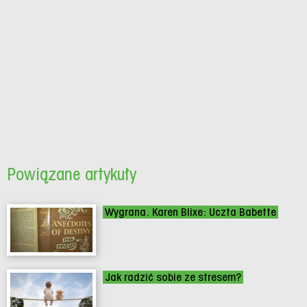
Powiązane artykuły
Wygrana. Karen Blixe: Uczta Babette
Jak radzić sobie ze stresem?