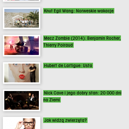
Knut Egil Wang: Norweskie wakacje
Mecz Zombie (2014): Benjamin Rocher,
Thierry Poiraud
Hubert de Lartigue: Usta
Nick Cave i jego dobry stan: 20 000 dni
na Ziemi
Jak widzą zwierzęta?