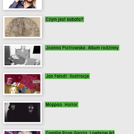
Czym jest kabała?
Joanna Piotrowska: Album rodzinny
Jan Feindt: Ilustracje
Moppaa: Horror
Camille Rose Garcia: Lowbrow Art