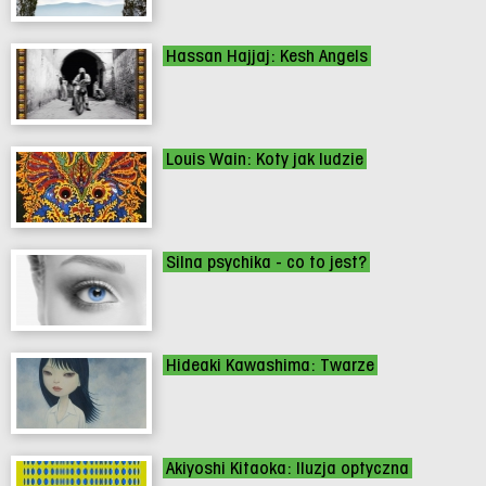
Hassan Hajjaj: Kesh Angels
Louis Wain: Koty jak ludzie
Silna psychika - co to jest?
Hideaki Kawashima: Twarze
Akiyoshi Kitaoka: Iluzja optyczna