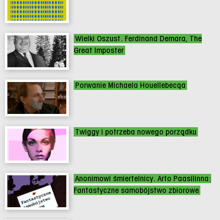
Wielki Oszust. Ferdinand Demara, The
Great Imposter
Porwanie Michaela Houellebecqa
Twiggy i potrzeba nowego porządku
Anonimowi śmiertelnicy. Arto Paasilinna:
Fantastyczne samobójstwo zbiorowe