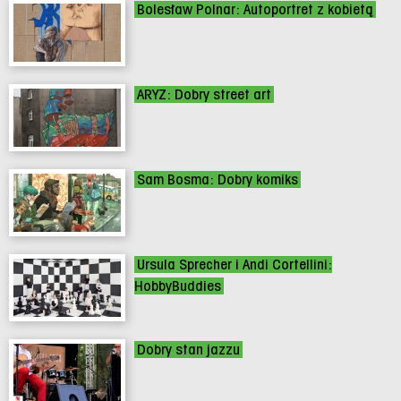
Bolesław Polnar: Autoportret z kobietą
ARYZ: Dobry street art
Sam Bosma: Dobry komiks
Ursula Sprecher i Andi Cortellini:
HobbyBuddies
Dobry stan jazzu