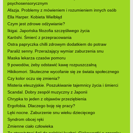
psychosensorycznym
Afazja. Problemy z mówieniem i rozumieniem innych osób
Ella Harper. Kobieta Wielbłąd
Czym jest zdrowe odżywianie?
Ikigai. Japońska filozofia szczęśliwego życia
Karōshi. Śmierć z przepracowania
Ostra papryczka chilli zdrowym dodatkiem do potraw
Paraliż senny. Przerażający wymiar zaburzenia snu
Maska lekarza czasów pomoru
9 powodów, żeby odstawić kawę rozpuszczalną
Hikikomori. Skuteczne wycofanie się ze świata społecznego
Czy kolor oczu się zmienia?
Misteria eleuzyjskie. Poszukiwanie tajemnicy życia i śmierci
Scandal. Dobry zespół muzyczny z Japonii
Chrypka to jeden z objawów przeziębienia
Ergofobia. Dlaczego boję się pracy?
Lęki nocne. Zaburzenie snu wieku dziecięcego
Syndrom obcej ręki
Zmienne ciało człowieka
Ze starożytnej Azji do polskiej kuchni. Ciekawostki o czosnku