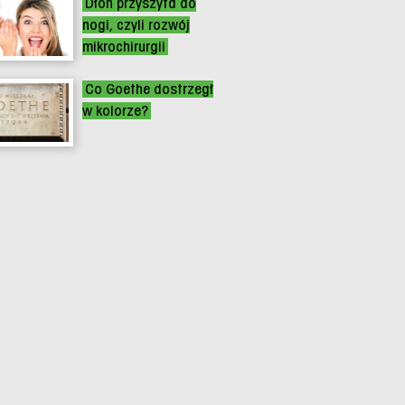
Dłoń przyszyta do
nogi, czyli rozwój
mikrochirurgii
Co Goethe dostrzegł
w kolorze?