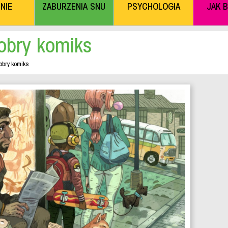
NIE
ZABURZENIA SNU
PSYCHOLOGIA
JAK 
bry komiks
bry komiks