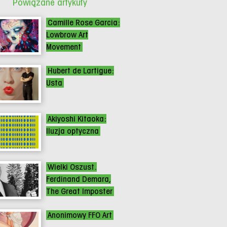
Powiązane artykuły
Camille Rose Garcia:
Lowbrow Art
Movement
Hubert de Lartigue:
Usta
Akiyoshi Kitaoka:
Iluzja optyczna
Wielki Oszust.
Ferdinand Demara,
The Great Imposter
Anonimowy FFO Art