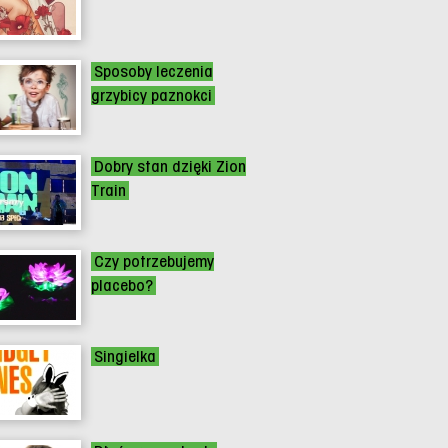
Sposoby leczenia
grzybicy paznokci
Dobry stan dzięki Zion
Train
Czy potrzebujemy
placebo?
Singielka