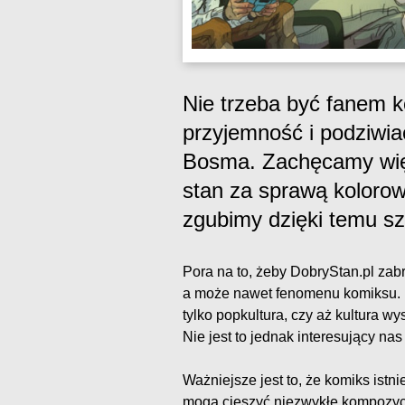
Nie trzeba być fanem k
przyjemność i podziwiać
Bosma. Zachęcamy więc 
stan za sprawą kolorow
zgubimy dzięki temu sz
Pora na to, żeby DobryStan.pl zabr
a może nawet fenomenu komiksu. N
tylko popkultura, czy aż kultura wy
Nie jest to jednak interesujący n
Ważniejsze jest to, że komiks istn
mogą cieszyć niezwykłe kompozycje