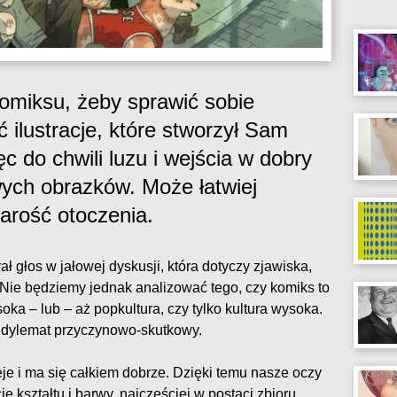
omiksu, żeby sprawić sobie
 ilustracje, które stworzył Sam
do chwili luzu i wejścia w dobry
ych obrazków. Może łatwiej
arość otoczenia.
ał głos w jałowej dyskusji, która dotyczy zjawiska,
ie będziemy jednak analizować tego, czy komiks to
soka – lub – aż popkultura, czy tylko kultura wysoka.
as dylemat przyczynowo-skutkowy.
ieje i ma się całkiem dobrze. Dzięki temu nasze oczy
 kształtu i barwy, najczęściej w postaci zbioru