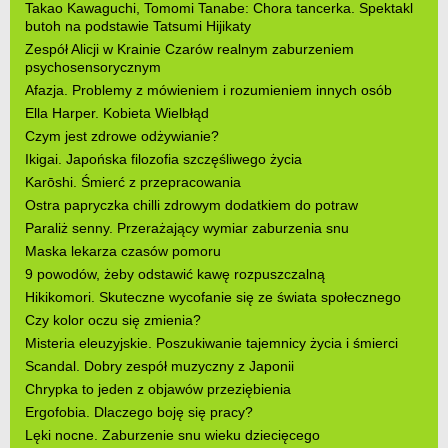
Takao Kawaguchi, Tomomi Tanabe: Chora tancerka. Spektakl
butoh na podstawie Tatsumi Hijikaty
Zespół Alicji w Krainie Czarów realnym zaburzeniem
psychosensorycznym
Afazja. Problemy z mówieniem i rozumieniem innych osób
Ella Harper. Kobieta Wielbłąd
Czym jest zdrowe odżywianie?
Ikigai. Japońska filozofia szczęśliwego życia
Karōshi. Śmierć z przepracowania
Ostra papryczka chilli zdrowym dodatkiem do potraw
Paraliż senny. Przerażający wymiar zaburzenia snu
Maska lekarza czasów pomoru
9 powodów, żeby odstawić kawę rozpuszczalną
Hikikomori. Skuteczne wycofanie się ze świata społecznego
Czy kolor oczu się zmienia?
Misteria eleuzyjskie. Poszukiwanie tajemnicy życia i śmierci
Scandal. Dobry zespół muzyczny z Japonii
Chrypka to jeden z objawów przeziębienia
Ergofobia. Dlaczego boję się pracy?
Lęki nocne. Zaburzenie snu wieku dziecięcego