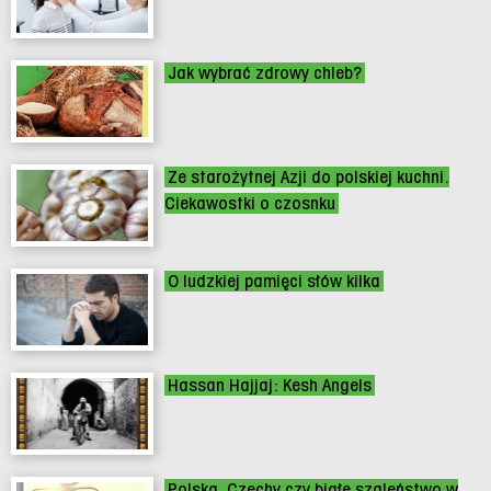
Jak wybrać zdrowy chleb?
Ze starożytnej Azji do polskiej kuchni.
Ciekawostki o czosnku
O ludzkiej pamięci słów kilka
Hassan Hajjaj: Kesh Angels
Polska, Czechy czy białe szaleństwo w