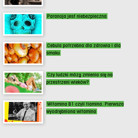
Paranoja jest niebezpieczna
Cebula potrzebna dla zdrowia i dla
smaku
Czy ludzki mózg zmienia się na
przestrzeni wieków?
Witamina B1 czyli tiamina. Pierwsza
wyodrębniona witamina