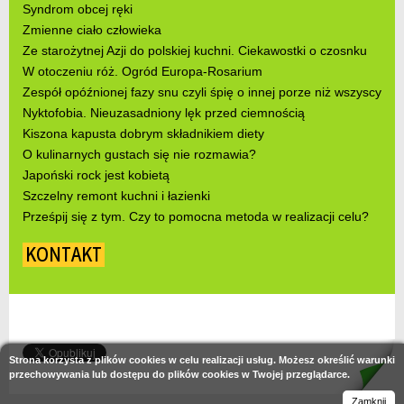
Syndrom obcej ręki
Zmienne ciało człowieka
Ze starożytnej Azji do polskiej kuchni. Ciekawostki o czosnku
W otoczeniu róż. Ogród Europa-Rosarium
Zespół opóźnionej fazy snu czyli śpię o innej porze niż wszyscy
Nyktofobia. Nieuzasadniony lęk przed ciemnością
Kiszona kapusta dobrym składnikiem diety
O kulinarnych gustach się nie rozmawia?
Japoński rock jest kobietą
Szczelny remont kuchni i łazienki
Prześpij się z tym. Czy to pomocna metoda w realizacji celu?
KONTAKT
Strona korzysta z plików cookies w celu realizacji usług. Możesz określić warunki
przechowywania lub dostępu do plików cookies w Twojej przeglądarce.
Zamknij