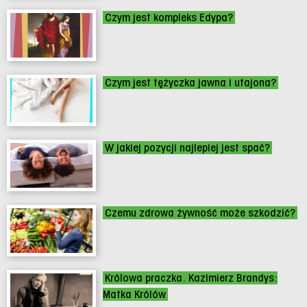
Czym jest kompleks Edypa?
Czym jest tężyczka jawna i utajona?
W jakiej pozycji najlepiej jest spać?
Czemu zdrowa żywność może szkodzić?
Królowa praczka. Kazimierz Brandys:
Matka Królów