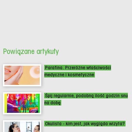
Powiązane artykuły
Parafina. Przeróżne właściwości
medyczne i kosmetyczne
Śpij regularnie, podobną ilość godzin snu
na dobę
Okulista - kim jest, jak wygląda wizyta?