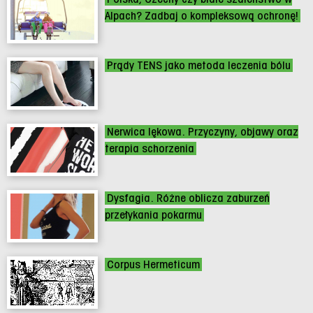
Alpach? Zadbaj o kompleksową ochronę!
Prądy TENS jako metoda leczenia bólu
Nerwica lękowa. Przyczyny, objawy oraz
terapia schorzenia
Dysfagia. Różne oblicza zaburzeń
przełykania pokarmu
Corpus Hermeticum