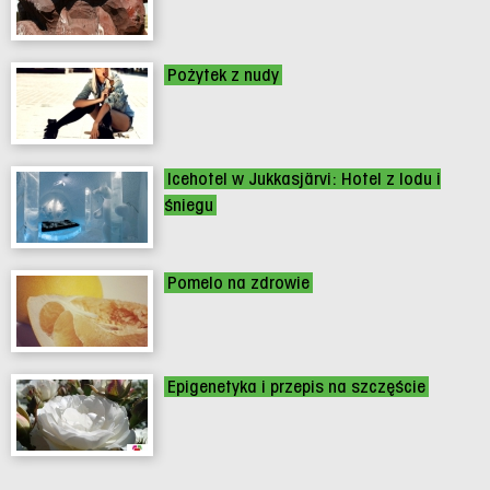
Pożytek z nudy
Icehotel w Jukkasjärvi: Hotel z lodu i
śniegu
Pomelo na zdrowie
Epigenetyka i przepis na szczęście