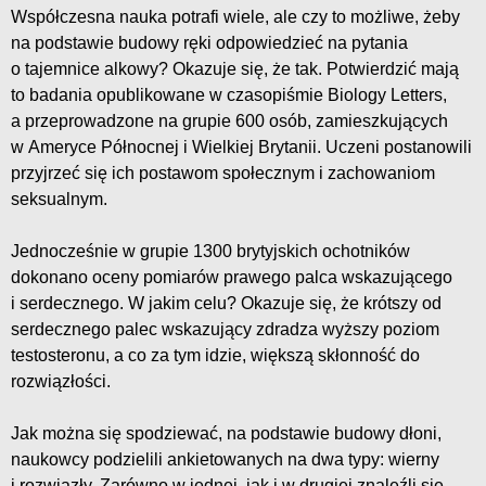
Współczesna nauka potrafi wiele, ale czy to możliwe, żeby
na podstawie budowy ręki odpowiedzieć na pytania
o tajemnice alkowy? Okazuje się, że tak. Potwierdzić mają
to badania opublikowane w czasopiśmie Biology Letters,
a przeprowadzone na grupie 600 osób, zamieszkujących
w Ameryce Północnej i Wielkiej Brytanii. Uczeni postanowili
przyjrzeć się ich postawom społecznym i zachowaniom
seksualnym.
Jednocześnie w grupie 1300 brytyjskich ochotników
dokonano oceny pomiarów prawego palca wskazującego
i serdecznego. W jakim celu? Okazuje się, że krótszy od
serdecznego palec wskazujący zdradza wyższy poziom
testosteronu, a co za tym idzie, większą skłonność do
rozwiązłości.
Jak można się spodziewać, na podstawie budowy dłoni,
naukowcy podzielili ankietowanych na dwa typy: wierny
i rozwiązły. Zarówno w jednej, jak i w drugiej znaleźli się