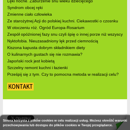
Lęki nocne. Zaburzenie snu wieku dziecięcego
Syndrom obcej ręki
Zmienne ciało człowieka
Ze starożytnej Azji do polskiej kuchni. Ciekawostki o czosnku
W otoczeniu róż. Ogród Europa-Rosarium
Zespół opóźnionej fazy snu czyli śpię o innej porze niż wszyscy
Nyktofobia. Nieuzasadniony lęk przed ciemnością
Kiszona kapusta dobrym składnikiem diety
O kulinarnych gustach się nie rozmawia?
Japoński rock jest kobietą
Szczelny remont kuchni i łazienki
Prześpij się z tym. Czy to pomocna metoda w realizacji celu?
KONTAKT
Strona korzysta z plików cookies w celu realizacji usług. Możesz określić warunki
przechowywania lub dostępu do plików cookies w Twojej przeglądarce.