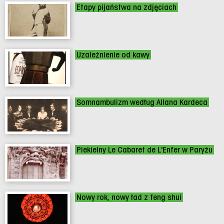
Etapy pijaństwa na zdjęciach
Uzależnienie od kawy
Somnambulizm według Allana Kardeca
Piekielny Le Cabaret de L'Enfer w Paryżu
Nowy rok, nowy ład z feng shui