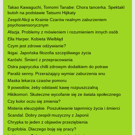
Takao Kawaguchi, Tomomi Tanabe: Chora tancerka. Spektakl
butoh na podstawie Tatsumi Hijikaty
Zespół Alicji w Krainie Czarów realnym zaburzeniem
psychosensorycznym
Afazja. Problemy z mówieniem i rozumieniem innych osób
Ella Harper. Kobieta Wielbłąd
Czym jest zdrowe odżywianie?
Ikigai. Japońska filozofia szczęśliwego życia
Karōshi. Śmierć z przepracowania
Ostra papryczka chilli zdrowym dodatkiem do potraw
Paraliż senny. Przerażający wymiar zaburzenia snu
Maska lekarza czasów pomoru
9 powodów, żeby odstawić kawę rozpuszczalną
Hikikomori. Skuteczne wycofanie się ze świata społecznego
Czy kolor oczu się zmienia?
Misteria eleuzyjskie. Poszukiwanie tajemnicy życia i śmierci
Scandal. Dobry zespół muzyczny z Japonii
Chrypka to jeden z objawów przeziębienia
Ergofobia. Dlaczego boję się pracy?