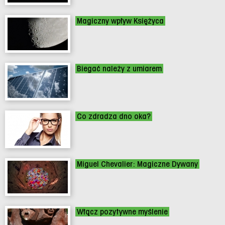
Magiczny wpływ Księżyca
Biegać należy z umiarem
Co zdradza dno oka?
Miguel Chevalier: Magiczne Dywany
Włącz pozytywne myślenie