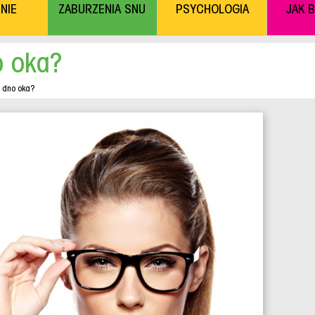
NIE
ZABURZENIA SNU
PSYCHOLOGIA
JAK 
o oka?
 dno oka?