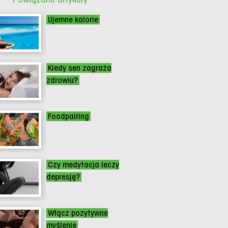
Ujemne kalorie
Kiedy sen zagraża
zdrowiu?
Foodpairing
Czy medytacja leczy
depresję?
Włącz pozytywne
myślenie