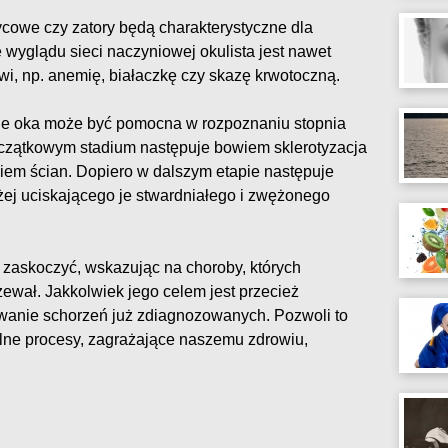
cowe czy zatory będą charakterystyczne dla
 wyglądu sieci naczyniowej okulista jest nawet
i, np. anemię, białaczkę czy skazę krwotoczną.
e oka może być pomocna w rozpoznaniu stopnia
zątkowym stadium następuje bowiem sklerotyzacja
iem ścian. Dopiero w dalszym etapie następuje
ej uciskającego je stwardniałego i zwężonego
zaskoczyć, wskazując na choroby, których
zewał. Jakkolwiek jego celem jest przecież
owanie schorzeń już zdiagnozowanych. Pozwoli to
lne procesy, zagrażające naszemu zdrowiu,