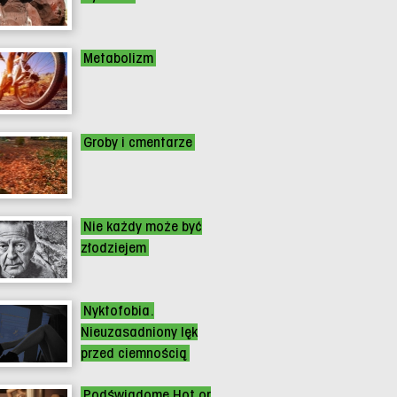
Metabolizm
Groby i cmentarze
Nie każdy może być
złodziejem
Nyktofobia.
Nieuzasadniony lęk
przed ciemnością
Podświadome Hot or