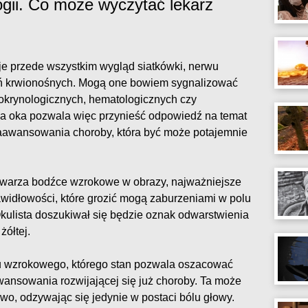
ogii. Co może wyczytać lekarz
je przede wszystkim wygląd siatkówki, nerwu
ń krwionośnych. Mogą one bowiem sygnalizować
dokrynologicznych, hematologicznych czy
 oka pozwala więc przynieść odpowiedź na temat
zaawansowania choroby, która być może potajemnie
etwarza bodźce wzrokowe w obrazy, najważniejsze
awidłowości, które grozić mogą zaburzeniami w polu
Okulista doszukiwał się będzie oznak odwarstwienia
żółtej.
wu wzrokowego, którego stan pozwala oszacować
wansowania rozwijającej się już choroby. Ta może
o, odzywając się jedynie w postaci bólu głowy.