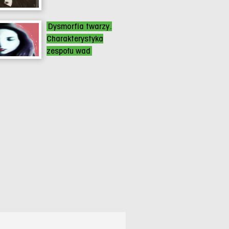
Dysmorfia twarzy.
Charakterystyka
zespołu wad