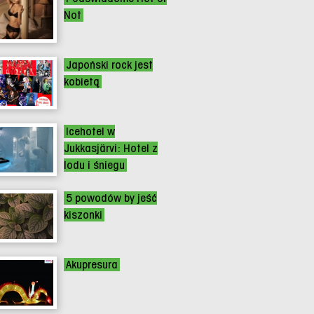
Not
Japoński rock jest
kobietą
Icehotel w
Jukkasjärvi: Hotel z
lodu i śniegu
5 powodów by jeść
kiszonki
Akupresura