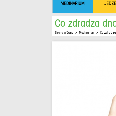
MEDINARIUM
JEDZE
Co zdradza dn
Strona główna
>
Medinarium
>
Co zdradza