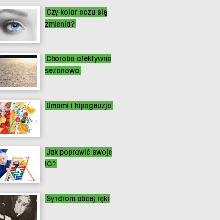
Czy kolor oczu się
zmienia?
Choroba afektywna
sezonowa
Umami i hipogeuzja
Jak poprawić swoje
IQ?
Syndrom obcej ręki