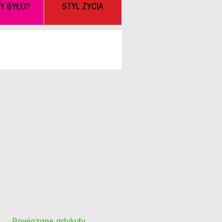
BY BYŁO?
STYL ŻYCIA
Powiązane artykuły