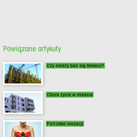
Powiązane artykuły
Czy należy bać się śmierci?
Chore życie w mieście
Potrzeba inicjacji