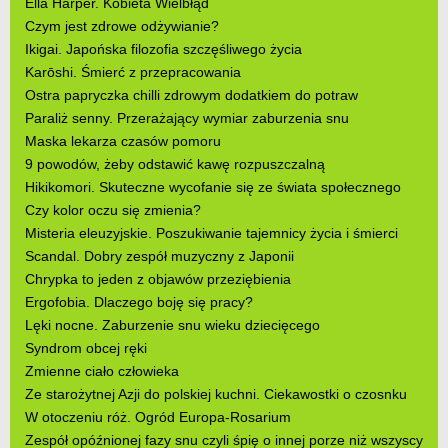
Ella Harper. Kobieta Wielbłąd
Czym jest zdrowe odżywianie?
Ikigai. Japońska filozofia szczęśliwego życia
Karōshi. Śmierć z przepracowania
Ostra papryczka chilli zdrowym dodatkiem do potraw
Paraliż senny. Przerażający wymiar zaburzenia snu
Maska lekarza czasów pomoru
9 powodów, żeby odstawić kawę rozpuszczalną
Hikikomori. Skuteczne wycofanie się ze świata społecznego
Czy kolor oczu się zmienia?
Misteria eleuzyjskie. Poszukiwanie tajemnicy życia i śmierci
Scandal. Dobry zespół muzyczny z Japonii
Chrypka to jeden z objawów przeziębienia
Ergofobia. Dlaczego boję się pracy?
Lęki nocne. Zaburzenie snu wieku dziecięcego
Syndrom obcej ręki
Zmienne ciało człowieka
Ze starożytnej Azji do polskiej kuchni. Ciekawostki o czosnku
W otoczeniu róż. Ogród Europa-Rosarium
Zespół opóźnionej fazy snu czyli śpię o innej porze niż wszyscy