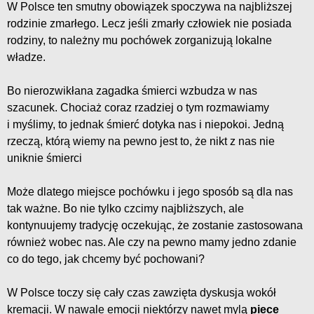
W Polsce ten smutny obowiązek spoczywa na najbliższej
rodzinie zmarłego. Lecz jeśli zmarły człowiek nie posiada
rodziny, to należny mu pochówek zorganizują lokalne
władze.
Bo nierozwikłana zagadka śmierci wzbudza w nas
szacunek. Chociaż coraz rzadziej o tym rozmawiamy
i myślimy, to jednak śmierć dotyka nas i niepokoi. Jedną
rzeczą, którą wiemy na pewno jest to, że nikt z nas nie
uniknie śmierci
Może dlatego miejsce pochówku i jego sposób są dla nas
tak ważne. Bo nie tylko czcimy najbliższych, ale
kontynuujemy tradycję oczekując, że zostanie zastosowana
również wobec nas. Ale czy na pewno mamy jedno zdanie
co do tego, jak chcemy być pochowani?
W Polsce toczy się cały czas zawzięta dyskusja wokół
kremacji. W nawale emocji niektórzy nawet mylą
piece