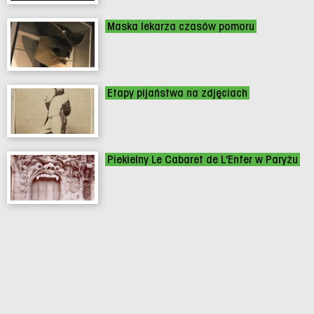
Maska lekarza czasów pomoru
Etapy pijaństwa na zdjęciach
Piekielny Le Cabaret de L'Enfer w Paryżu