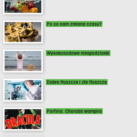
Po co nam zmiana czasu?
Wysokosodowe niespodzianki
Dobre tłuszcze i złe tłuszcze
Porfiria. Choroba wampira