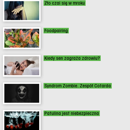
Zło czai się w mroku
Foodpairing
Kiedy sen zagraża zdrowiu?
Syndrom Zombie. Zespół Cotarda
Patulina jest niebezpieczna