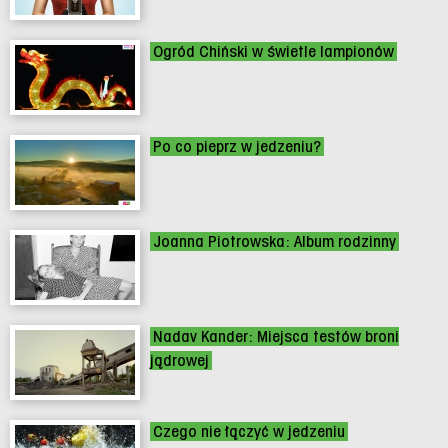
Ogród Chiński w świetle lampionów
Po co pieprz w jedzeniu?
Joanna Piotrowska: Album rodzinny
Nadav Kander: Miejsca testów broni
jądrowej
Czego nie łączyć w jedzeniu