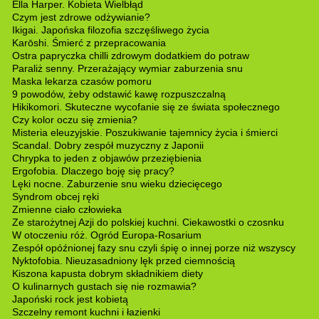
Ella Harper. Kobieta Wielbłąd
Czym jest zdrowe odżywianie?
Ikigai. Japońska filozofia szczęśliwego życia
Karōshi. Śmierć z przepracowania
Ostra papryczka chilli zdrowym dodatkiem do potraw
Paraliż senny. Przerażający wymiar zaburzenia snu
Maska lekarza czasów pomoru
9 powodów, żeby odstawić kawę rozpuszczalną
Hikikomori. Skuteczne wycofanie się ze świata społecznego
Czy kolor oczu się zmienia?
Misteria eleuzyjskie. Poszukiwanie tajemnicy życia i śmierci
Scandal. Dobry zespół muzyczny z Japonii
Chrypka to jeden z objawów przeziębienia
Ergofobia. Dlaczego boję się pracy?
Lęki nocne. Zaburzenie snu wieku dziecięcego
Syndrom obcej ręki
Zmienne ciało człowieka
Ze starożytnej Azji do polskiej kuchni. Ciekawostki o czosnku
W otoczeniu róż. Ogród Europa-Rosarium
Zespół opóźnionej fazy snu czyli śpię o innej porze niż wszyscy
Nyktofobia. Nieuzasadniony lęk przed ciemnością
Kiszona kapusta dobrym składnikiem diety
O kulinarnych gustach się nie rozmawia?
Japoński rock jest kobietą
Szczelny remont kuchni i łazienki