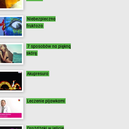
Niebezpieczna
fruktoza
7 sposobów na piękną
skórę
Akupresura
Leczenie pijawkami
Drożdżaki w jelicie