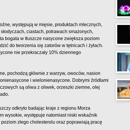
roźne, występują w mięsie, produktach mlecznych,
 słodyczach, ciastach, potrawach smażonych,
ieta bogata w tłuszcze nasycone zwiększa poziom
zić do tworzenia się zatorów w tętnicach i żyłach.
asycone nie przekraczały 10% dziennego
one, pochodzą głównie z warzyw, owoców, nasion
dnonienasycone i wielonienasycone. Dobrymi źródłami
zowych są oliwa z oliwek, orzeszki ziemne, olej
kado.
szczy odkryto badając kraje z regionu Morza
am wysokie, występuje natomiast niski wskaźnik
ą poziom złego cholesterolu oraz poprawiają pracę