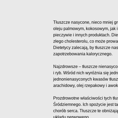
Tłuszcze nasycone, nieco mniej g
oleju palmowym, kokosowym, jak i
pieczywie i innych produktach. D
złego cholesterolu, co może prowad
Dietetycy zalecają, by tłuszcze n
zapotrzebowania kalorycznego.
Najzdrowsze – tłuszcze nienasyc
i ryb. Wśród nich wyróżnia się je
jednonienasyconych kwasów tłuszc
arachidowy, olej rzepakowy i awo
Prozdrowotne właściwości tych tłu
Śródziemnego. Ich spożycie jest t
chorób serca. Tłuszcze te obniżaj
układu nerwowego.