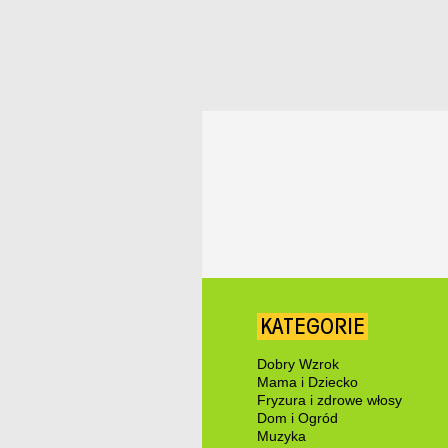
KATEGORIE
Dobry Wzrok
Mama i Dziecko
Fryzura i zdrowe włosy
Dom i Ogród
Muzyka