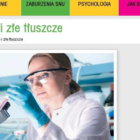
NIE
ZABURZENIA SNU
PSYCHOLOGIA
JAK 
i złe tłuszcze
 i złe tłuszcze