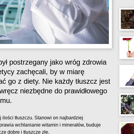
 był postrzegany jako wróg zdrowia
tetycy zachęcali, by w miarę
 go z diety. Nie każdy tłuszcz jest
ą wręcz niezbędne do prawidłowego
zmu.
ilości tłuszczu. Stanowi on najbardziej
prawia wchłanianie witamin i minerałów, buduje
e dobre i tłuszcze złe.