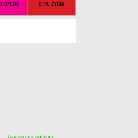
BY BYŁO?
STYL ŻYCIA
Powiązane artykuły