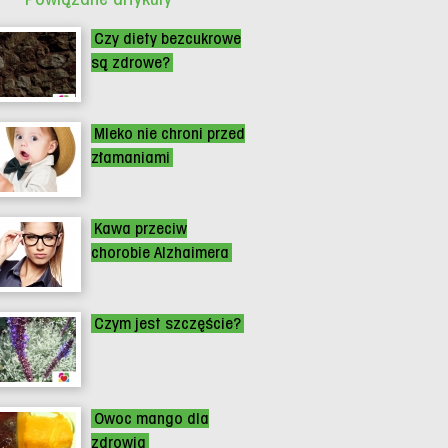
Czy diety bezcukrowe
są zdrowe?
Mleko nie chroni przed
złamaniami
Kawa przeciw
chorobie Alzhaimera
Czym jest szczęście?
Owoc mango dla
zdrowia