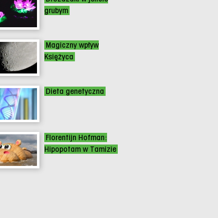
grubym
Magiczny wpływ
Księżyca
Dieta genetyczna
Florentijn Hofman:
Hipopotam w Tamizie