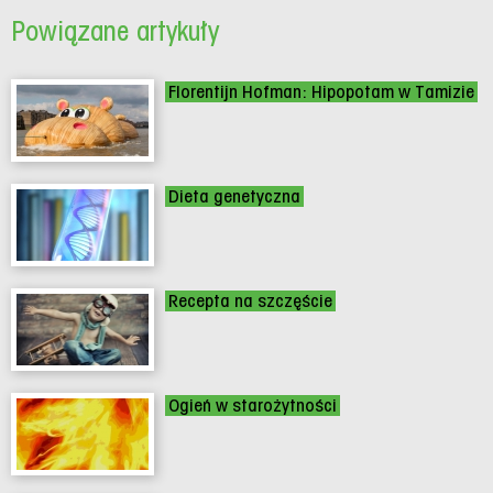
Powiązane artykuły
Florentijn Hofman: Hipopotam w Tamizie
Dieta genetyczna
Recepta na szczęście
Ogień w starożytności