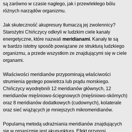
są zarówno w czasie nagłego, jak i przewlekłego bólu
różnych narządów organizmu.
Jak skuteczność akupresury tłumaczą jej zwolennicy?
Starożytni Chińczycy odkryli w ludzkim ciele kanały
energetyczne, które nazwali
meridianami
. Kanały te są
w bardzo istotny sposób powiązane ze strukturą ludzkiego
organizmu, a przede wszystkim ze znajdującymi się w ciele
organami.
Właściwości meridianów przypominają właściwości
strumienia gęstego powietrza lub prądu morskiego.
Chińczycy wyodrębnili 12 meridianów głównych, 12
meridianów mięśniowo-ścięgnowych (mięśniowo-skórnych)
oraz 8 meridianów dodatkowych (cudownych), kolaterale
oraz sieć wiążących je mniejszych mikromeridianów.
Popularną metodą udrażniania meridianów znajdujących
się w organizmie jest akupunktura. Efekt przynosi