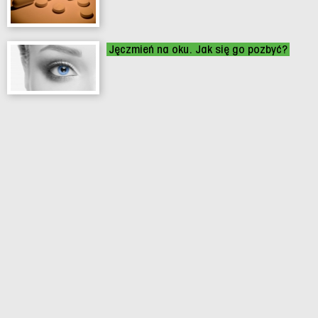
Jęczmień na oku. Jak się go pozbyć?