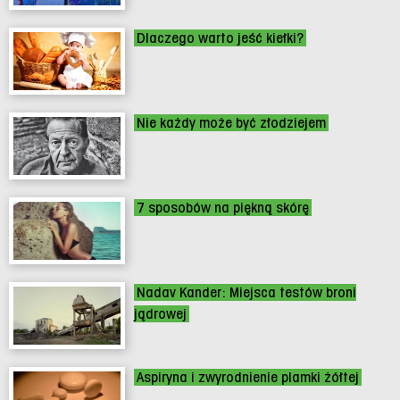
Dlaczego warto jeść kiełki?
Nie każdy może być złodziejem
7 sposobów na piękną skórę
Nadav Kander: Miejsca testów broni
jądrowej
Aspiryna i zwyrodnienie plamki żółtej