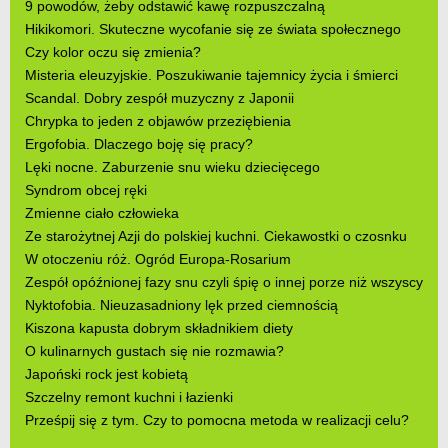
9 powodów, żeby odstawić kawę rozpuszczalną
Hikikomori. Skuteczne wycofanie się ze świata społecznego
Czy kolor oczu się zmienia?
Misteria eleuzyjskie. Poszukiwanie tajemnicy życia i śmierci
Scandal. Dobry zespół muzyczny z Japonii
Chrypka to jeden z objawów przeziębienia
Ergofobia. Dlaczego boję się pracy?
Lęki nocne. Zaburzenie snu wieku dziecięcego
Syndrom obcej ręki
Zmienne ciało człowieka
Ze starożytnej Azji do polskiej kuchni. Ciekawostki o czosnku
W otoczeniu róż. Ogród Europa-Rosarium
Zespół opóźnionej fazy snu czyli śpię o innej porze niż wszyscy
Nyktofobia. Nieuzasadniony lęk przed ciemnością
Kiszona kapusta dobrym składnikiem diety
O kulinarnych gustach się nie rozmawia?
Japoński rock jest kobietą
Szczelny remont kuchni i łazienki
Prześpij się z tym. Czy to pomocna metoda w realizacji celu?