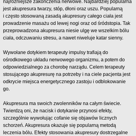
najróżniejsze zakończenia nerwowe. Najbardziej popularna
jest akupresura twarzy, stóp, dłoni oraz uszu. Popularną
i często stosowaną zasadą akupresury całego ciała jest
prowadzenie masażu od lewej nogi oraz od śródstopia. Tak
przeprowadzona akupresura niesie ulgę we wszelkim bólu
ciała, odczuwaniu stresu, a nawet niweluje katar sienny.
Wywołane dotykiem terapeuty impulsy trafiają do
ośrodkowego układu nerwowego organizmu, a potem do
odpowiedzialnego za chorobę narządu. Celem terapeuty
stosującego akupresurę na potrzeby i na ciele pacjenta jest
odkrycie miejsca energetycznego zastoju i odblokowanie
go.
Akupresura ma swoich zwolenników na całym świecie.
Twierdzą oni, że nacisk i dotykanie przynosi efekty,
szczególnie wywołując cofanie się objawów licznych
schorzeń. Akupresura okazuje się popularną metodą
leczenia bólu. Efekty stosowania akupresury dostrzegalne