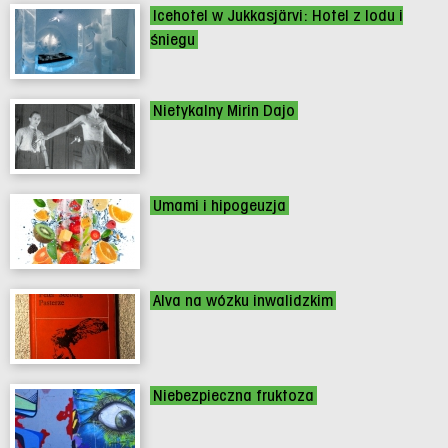
Icehotel w Jukkasjärvi: Hotel z lodu i
śniegu
Nietykalny Mirin Dajo
Umami i hipogeuzja
Alva na wózku inwalidzkim
Niebezpieczna fruktoza