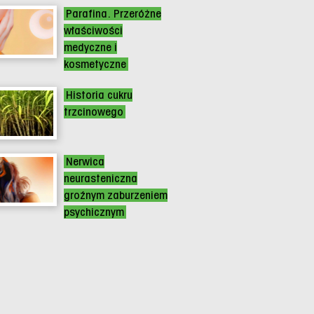
Parafina. Przeróżne
właściwości
medyczne i
kosmetyczne
Historia cukru
trzcinowego
Nerwica
neurasteniczna
groźnym zaburzeniem
psychicznym