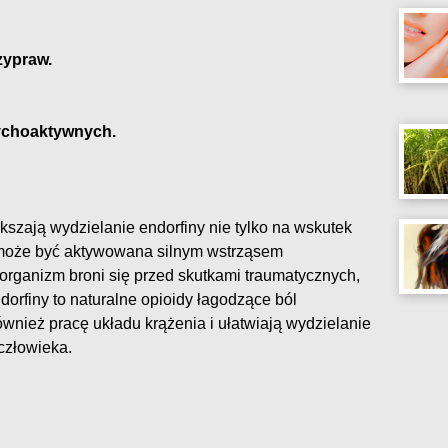
zypraw.
sychoaktywnych.
kszają wydzielanie endorfiny nie tylko na wskutek
 może być aktywowana silnym wstrząsem
organizm broni się przed skutkami traumatycznych,
orfiny to naturalne opioidy łagodzące ból
również pracę układu krążenia i ułatwiają wydzielanie
człowieka.