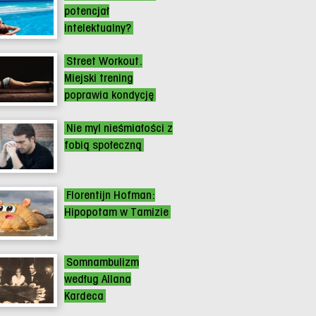
potencjał
intelektualny?
Street Workout.
Miejski trening
poprawia kondycję
Nie myl nieśmiałości z
fobią społeczną
Florentijn Hofman:
Hipopotam w Tamizie
Somnambulizm
według Allana
Kardeca