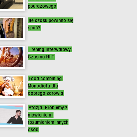
pourazowego
Ile czasu powinno się
spać?
Trening interwałowy.
Czas na HIIT
Food combining.
Monodieta dla
dobrego zdrowia
Afazja. Problemy z
mówieniem i
rozumieniem innych
osób