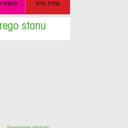
BY BYŁO?
STYL ŻYCIA
brego stanu
Powiązane artykuły