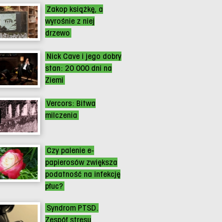
Zakop książkę, a
wyrośnie z niej
drzewo
Nick Cave i jego dobry
stan: 20 000 dni na
Ziemi
Vercors: Bitwa
milczenia
Czy palenie e-
papierosów zwiększa
podatność na infekcję
płuc?
Syndrom PTSD.
Zespół stresu