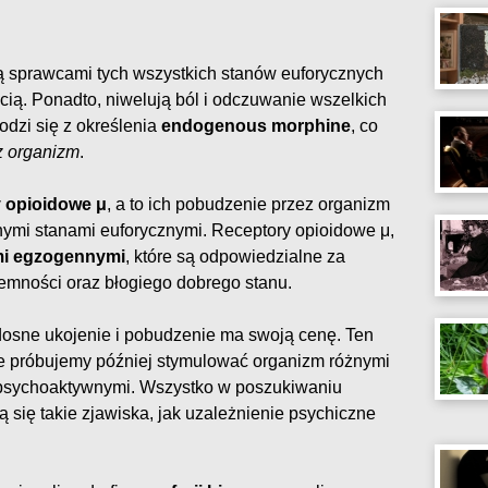
są sprawcami tych wszystkich stanów euforycznych
cią. Ponadto, niwelują ból i odczuwanie wszelkich
dzi się z określenia
endogenous morphine
, co
z organizm
.
y opioidowe μ
, a to ich pobudzenie przez organizm
nnymi stanami euforycznymi. Receptory opioidowe μ,
mi egzogennymi
, które są odpowiedzialne za
emności oraz błogiego dobrego stanu.
adosne ukojenie i pobudzenie ma swoją cenę. Ten
że próbujemy później stymulować organizm różnymi
psychoaktywnymi. Wszystko w poszukiwaniu
 się takie zjawiska, jak uzależnienie psychiczne