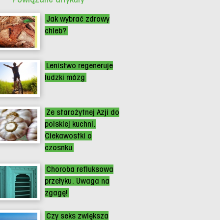
Jak wybrać zdrowy
chleb?
Lenistwo regeneruje
ludzki mózg
Ze starożytnej Azji do
polskiej kuchni.
Ciekawostki o
czosnku
Choroba refluksowa
przełyku. Uwaga na
zgagę!
Czy seks zwiększa