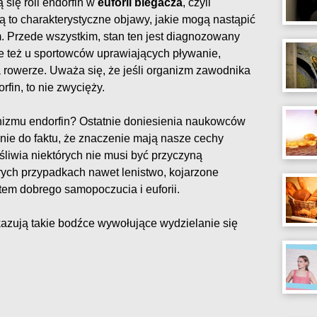
 się roli endorfin w
euforii biegacza
, czyli
ą to charakterystyczne objawy, jakie mogą nastąpić
. Przede wszystkim, stan ten jest diagnozowany
e też u sportowców uprawiających pływanie,
 rowerze. Uważa się, że jeśli organizm zawodnika
fin, to nie zwycięży.
nizmu endorfin? Ostatnie doniesienia naukowców
nie do faktu, że znaczenie mają nasze cechy
śliwia niektórych nie musi być przyczyną
órych przypadkach nawet lenistwo, kojarzone
em dobrego samopoczucia i euforii.
kazują takie bodźce wywołujące wydzielanie się