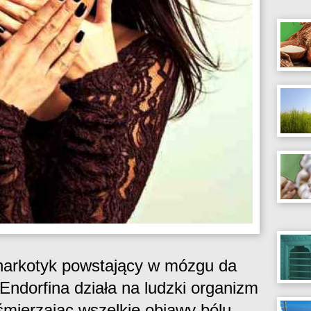
 narkotyk powstający w mózgu da
ndorfina działa na ludzki organizm
śmierzając wszelkie objawy bólu