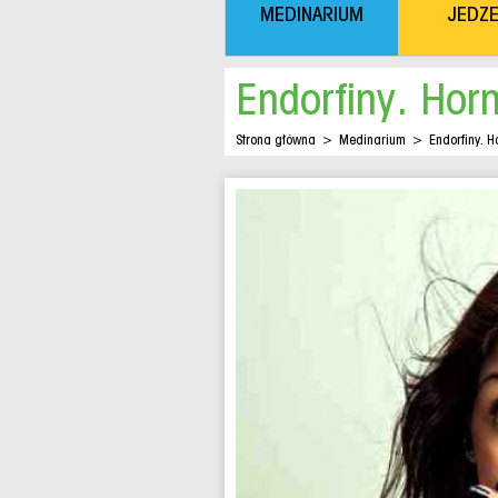
MEDINARIUM
JEDZE
Endorfiny. Hor
Strona główna
>
Medinarium
>
Endorfiny. 