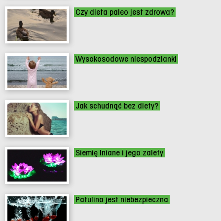
Czy dieta paleo jest zdrowa?
Wysokosodowe niespodzianki
Jak schudnąć bez diety?
Siemię lniane i jego zalety
Patulina jest niebezpieczna