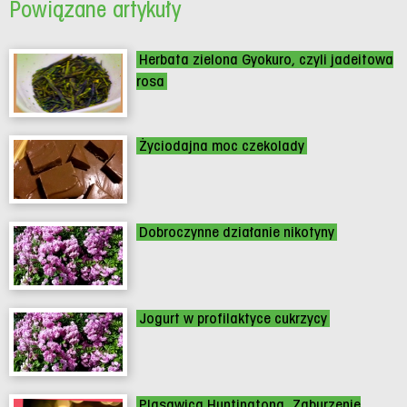
Powiązane artykuły
Herbata zielona Gyokuro, czyli jadeitowa
rosa
Życiodajna moc czekolady
Dobroczynne działanie nikotyny
Jogurt w profilaktyce cukrzycy
Pląsawica Huntingtona. Zaburzenie