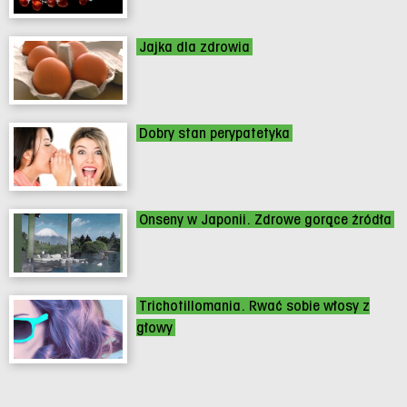
Jajka dla zdrowia
Dobry stan perypatetyka
Onseny w Japonii. Zdrowe gorące źródła
Trichotillomania. Rwać sobie włosy z
głowy