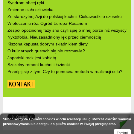
Syndrom obcej ręki
Zmienne ciało człowieka
Ze starożytnej Azji do polskiej kuchni. Ciekawostki o czosnku
W otoczeniu róż. Ogród Europa-Rosarium
Zespół opóźnionej fazy snu czyli śpię o innej porze niż wszyscy
Nyktofobia. Nieuzasadniony lęk przed ciemnością
Kiszona kapusta dobrym składnikiem diety
O kulinarnych gustach się nie rozmawia?
Japoński rock jest kobietą
Szczelny remont kuchni i łazienki
Prześpij się z tym. Czy to pomocna metoda w realizacji celu?
KONTAKT
Strona korzysta z plików cookies w celu realizacji usług. Możesz określić warunki
przechowywania lub dostępu do plików cookies w Twojej przeglądarce.
Zamknij