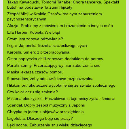
Takao Kawaguchi, Tomomi Tanabe: Chora tancerka. Spektakl
butoh na podstawie Tatsumi Hijikaty
Zespół Alicji w Krainie Czarów realnym zaburzeniem
psychosensorycznym
Afazja. Problemy z mówieniem i rozumieniem innych osób
Ella Harper. Kobieta Wielbłąd
Czym jest zdrowe odżywianie?
Ikigai. Japońska filozofia szczęśliwego życia
Karōshi. Śmierć z przepracowania
Ostra papryczka chilli zdrowym dodatkiem do potraw
Paraliż senny. Przerażający wymiar zaburzenia snu
Maska lekarza czasów pomoru
9 powodów, żeby odstawić kawę rozpuszczalną
Hikikomori. Skuteczne wycofanie się ze świata społecznego
Czy kolor oczu się zmienia?
Misteria eleuzyjskie. Poszukiwanie tajemnicy życia i śmierci
Scandal. Dobry zespół muzyczny z Japonii
Chrypka to jeden z objawów przeziębienia
Ergofobia. Dlaczego boję się pracy?
Lęki nocne. Zaburzenie snu wieku dziecięcego