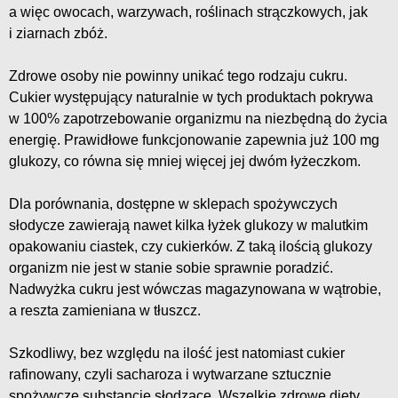
a więc owocach, warzywach, roślinach strączkowych, jak
i ziarnach zbóż.
Zdrowe osoby nie powinny unikać tego rodzaju cukru.
Cukier występujący naturalnie w tych produktach pokrywa
w 100% zapotrzebowanie organizmu na niezbędną do życia
energię. Prawidłowe funkcjonowanie zapewnia już 100 mg
glukozy, co równa się mniej więcej jej dwóm łyżeczkom.
Dla porównania, dostępne w sklepach spożywczych
słodycze zawierają nawet kilka łyżek glukozy w malutkim
opakowaniu ciastek, czy cukierków. Z taką ilością glukozy
organizm nie jest w stanie sobie sprawnie poradzić.
Nadwyżka cukru jest wówczas magazynowana w wątrobie,
a reszta zamieniana w tłuszcz.
Szkodliwy, bez względu na ilość jest natomiast cukier
rafinowany, czyli sacharoza i wytwarzane sztucznie
spożywcze substancje słodzące. Wszelkie zdrowe diety