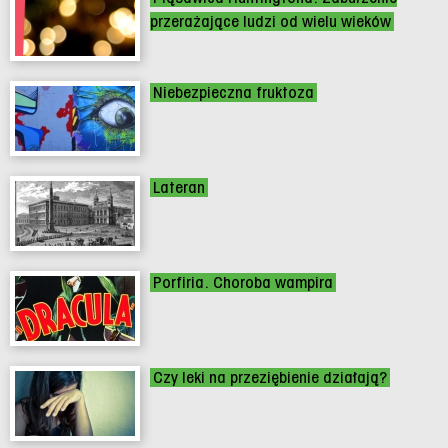
przerażające ludzi od wielu wieków
Niebezpieczna fruktoza
Lateran
Porfiria. Choroba wampira
Czy leki na przeziębienie działają?