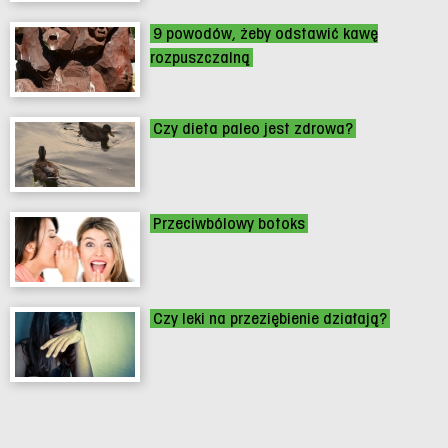
9 powodów, żeby odstawić kawę
rozpuszczalną
Czy dieta paleo jest zdrowa?
Przeciwbólowy botoks
Czy leki na przeziębienie działają?