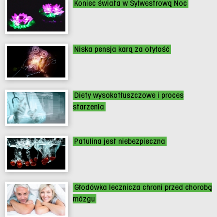
Koniec świata w Sylwestrową Noc
Niska pensja karą za otyłość
Diety wysokotłuszczowe i proces
starzenia
Patulina jest niebezpieczna
Głodówka lecznicza chroni przed chorobą
mózgu