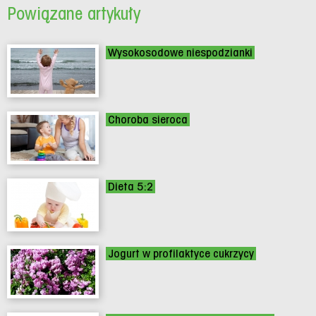
Powiązane artykuły
Wysokosodowe niespodzianki
Choroba sieroca
Dieta 5:2
Jogurt w profilaktyce cukrzycy