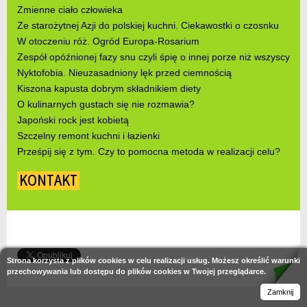
Zmienne ciało człowieka
Ze starożytnej Azji do polskiej kuchni. Ciekawostki o czosnku
W otoczeniu róż. Ogród Europa-Rosarium
Zespół opóźnionej fazy snu czyli śpię o innej porze niż wszyscy
Nyktofobia. Nieuzasadniony lęk przed ciemnością
Kiszona kapusta dobrym składnikiem diety
O kulinarnych gustach się nie rozmawia?
Japoński rock jest kobietą
Szczelny remont kuchni i łazienki
Prześpij się z tym. Czy to pomocna metoda w realizacji celu?
KONTAKT
Strona korzysta z plików cookies w celu realizacji usług. Możesz określić warunki
przechowywania lub dostępu do plików cookies w Twojej przeglądarce.
Zamknij