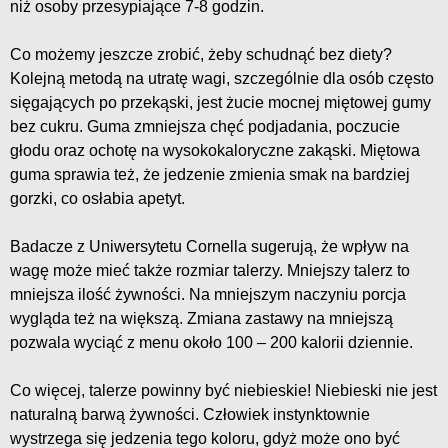
niż osoby przesypiające 7-8 godzin.
Co możemy jeszcze zrobić, żeby schudnąć bez diety?
Kolejną metodą na utratę wagi, szczególnie dla osób często
sięgających po przekąski, jest żucie mocnej miętowej gumy
bez cukru. Guma zmniejsza chęć podjadania, poczucie
głodu oraz ochotę na wysokokaloryczne zakąski. Miętowa
guma sprawia też, że jedzenie zmienia smak na bardziej
gorzki, co osłabia apetyt.
Badacze z Uniwersytetu Cornella sugerują, że wpływ na
wagę może mieć także rozmiar talerzy. Mniejszy talerz to
mniejsza ilość żywności. Na mniejszym naczyniu porcja
wygląda też na większą. Zmiana zastawy na mniejszą
pozwala wyciąć z menu około 100 – 200 kalorii dziennie.
Co więcej, talerze powinny być niebieskie! Niebieski nie jest
naturalną barwą żywności. Człowiek instynktownie
wystrzega się jedzenia tego koloru, gdyż może ono być