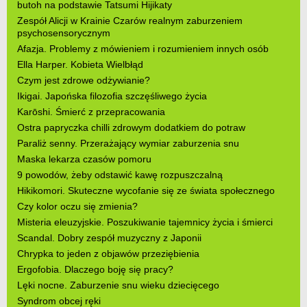
butoh na podstawie Tatsumi Hijikaty
Zespół Alicji w Krainie Czarów realnym zaburzeniem
psychosensorycznym
Afazja. Problemy z mówieniem i rozumieniem innych osób
Ella Harper. Kobieta Wielbłąd
Czym jest zdrowe odżywianie?
Ikigai. Japońska filozofia szczęśliwego życia
Karōshi. Śmierć z przepracowania
Ostra papryczka chilli zdrowym dodatkiem do potraw
Paraliż senny. Przerażający wymiar zaburzenia snu
Maska lekarza czasów pomoru
9 powodów, żeby odstawić kawę rozpuszczalną
Hikikomori. Skuteczne wycofanie się ze świata społecznego
Czy kolor oczu się zmienia?
Misteria eleuzyjskie. Poszukiwanie tajemnicy życia i śmierci
Scandal. Dobry zespół muzyczny z Japonii
Chrypka to jeden z objawów przeziębienia
Ergofobia. Dlaczego boję się pracy?
Lęki nocne. Zaburzenie snu wieku dziecięcego
Syndrom obcej ręki