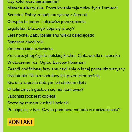
Czy kolor oczu się zmienia?
Misteria eleuzyjskie. Poszukiwanie tajemnicy życia i śmierci
Scandal. Dobry zespół muzyczny z Japonii
Chrypka to jeden z objawów przeziębienia
Ergofobia. Dlaczego boję się pracy?
Lęki nocne. Zaburzenie snu wieku dziecięcego
Syndrom obcej ręki
Zmienne ciało człowieka
Ze starożytnej Azji do polskiej kuchni. Ciekawostki o czosnku
W otoczeniu róż. Ogród Europa-Rosarium
Zespół opóźnionej fazy snu czyli śpię o innej porze niż wszyscy
Nyktofobia. Nieuzasadniony lęk przed ciemnością
Kiszona kapusta dobrym składnikiem diety
O kulinarnych gustach się nie rozmawia?
Japoński rock jest kobietą
Szczelny remont kuchni i łazienki
Prześpij się z tym. Czy to pomocna metoda w realizacji celu?
KONTAKT