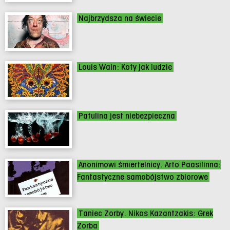
Najbrzydsza na świecie
Louis Wain: Koty jak ludzie
Patulina jest niebezpieczna
Anonimowi śmiertelnicy. Arto Paasilinna:
Fantastyczne samobójstwo zbiorowe
Taniec Zorby. Nikos Kazantzakis: Grek
Zorba