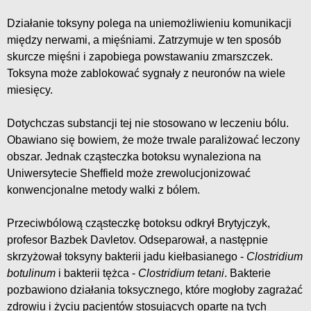
Działanie toksyny polega na uniemożliwieniu komunikacji
między nerwami, a mięśniami. Zatrzymuje w ten sposób
skurcze mięśni i zapobiega powstawaniu zmarszczek.
Toksyna może zablokować sygnały z neuronów na wiele
miesięcy.
Dotychczas substancji tej nie stosowano w leczeniu bólu.
Obawiano się bowiem, że może trwale paraliżować leczony
obszar. Jednak cząsteczka botoksu wynaleziona na
Uniwersytecie Sheffield może zrewolucjonizować
konwencjonalne metody walki z bólem.
Przeciwbólową cząsteczkę botoksu odkrył Brytyjczyk,
profesor Bazbek Davletov. Odseparował, a następnie
skrzyżował toksyny bakterii jadu kiełbasianego -
Clostridium
botulinum
i bakterii tężca -
Clostridium tetani
. Bakterie
pozbawiono działania toksycznego, które mogłoby zagrażać
zdrowiu i życiu pacjentów stosujących oparte na tych