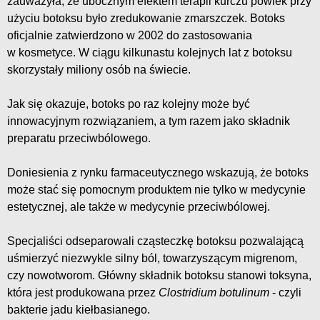
zauważyła, że ubocznym efektem terapii kurczu powiek przy
użyciu botoksu było zredukowanie zmarszczek. Botoks
oficjalnie zatwierdzono w 2002 do zastosowania
w kosmetyce. W ciągu kilkunastu kolejnych lat z botoksu
skorzystały miliony osób na świecie.
Jak się okazuje, botoks po raz kolejny może być
innowacyjnym rozwiązaniem, a tym razem jako składnik
preparatu przeciwbólowego.
Doniesienia z rynku farmaceutycznego wskazują, że botoks
może stać się pomocnym produktem nie tylko w medycynie
estetycznej, ale także w medycynie przeciwbólowej.
Specjaliści odseparowali cząsteczkę botoksu pozwalającą
uśmierzyć niezwykle silny ból, towarzyszącym migrenom,
czy nowotworom. Główny składnik botoksu stanowi toksyna,
która jest produkowana przez
Clostridium botulinum
- czyli
bakterie jadu kiełbasianego.