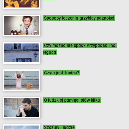
Sposoby leczenia grzybicy paznokci
Czy można nie spać? Przypadek Thai
Ngoca
Czym jest taniec?
O ludzkiej pamięci słów kilka
Szczury i ludzie