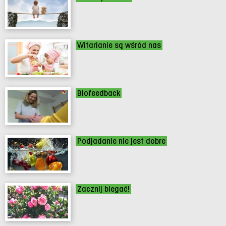
Witarianie są wśród nas
Biofeedback
Podjadanie nie jest dobre
Zacznij biegać!