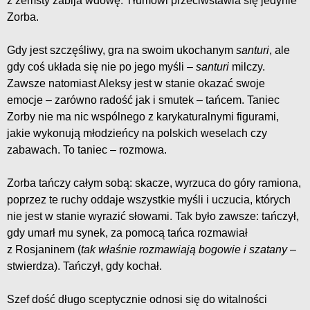
z zemsty zabija wdowę. Tłumowi przeciwstawia się jedynie
Zorba.
Gdy jest szczęśliwy, gra na swoim ukochanym
santuri
, ale
gdy coś układa się nie po jego myśli –
santuri
milczy.
Zawsze natomiast Aleksy jest w stanie okazać swoje
emocje – zarówno radość jak i smutek – tańcem. Taniec
Zorby nie ma nic wspólnego z karykaturalnymi figurami,
jakie wykonują młodzieńcy na polskich weselach czy
zabawach. To taniec – rozmowa.
Zorba tańczy całym sobą: skacze, wyrzuca do góry ramiona,
poprzez te ruchy oddaje wszystkie myśli i uczucia, których
nie jest w stanie wyrazić słowami. Tak było zawsze: tańczył,
gdy umarł mu synek, za pomocą tańca rozmawiał
z Rosjaninem (
tak właśnie rozmawiają bogowie i szatany
–
stwierdza). Tańczył, gdy kochał.
Szef dość długo sceptycznie odnosi się do witalności