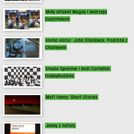
Mały alfabet Magdy i Andrzeja
Dudzińskich
Homo viator. John Steinbeck: Podróże z
Charleyem
Ursula Sprecher i Andi Cortellini:
HobbyBuddies
Matt Henry: Short Stories
Jenny z natury