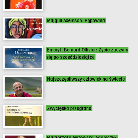
Majgull Axelsson: Pępowina
Emeryt. Bernard Ollivier: Życie zaczyna
się po sześćdziesiątce
Najszczęśliwszy człowiek na świecie
Zwycięska przegrana
Małgorzata Gutowska-Adamczyk.