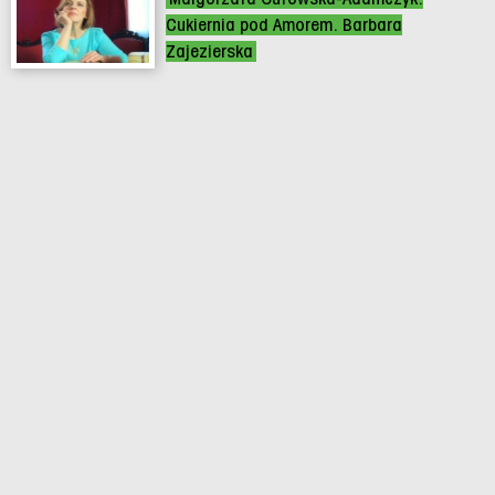
Cukiernia pod Amorem. Barbara
Zajezierska