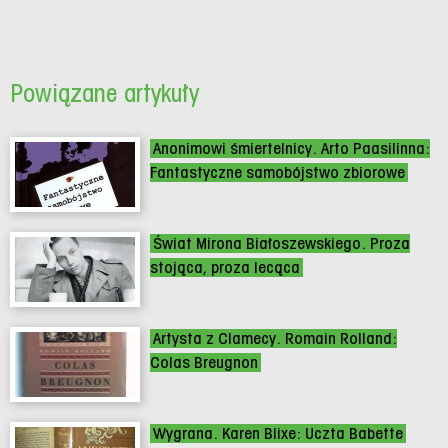
Powiązane artykuły
Anonimowi śmiertelnicy. Arto Paasilinna:
Fantastyczne samobójstwo zbiorowe
Świat Mirona Białoszewskiego. Proza
stojąca, proza lecąca
Artysta z Clamecy. Romain Rolland:
Colas Breugnon
Wygrana. Karen Blixe: Uczta Babette