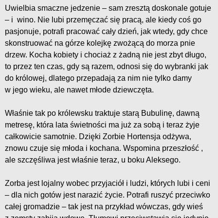
Uwielbia smaczne jedzenie – sam zresztą doskonale gotuje
– i wino. Nie lubi przemęczać się pracą, ale kiedy coś go
pasjonuje, potrafi pracować cały dzień, jak wtedy, gdy chce
skonstruować na górze kolejkę zwożącą do morza pnie
drzew. Kocha kobiety i chociaż z żadną nie jest zbyt długo,
to przez ten czas, gdy są razem, odnosi się do wybranki jak
do królowej, dlatego przepadają za nim nie tylko damy
w jego wieku, ale nawet młode dziewczęta.
Właśnie tak po królewsku traktuje starą Bubulinę, dawną
metresę, która lata świetności ma już za sobą i teraz żyje
całkowicie samotnie. Dzięki Zorbie Hortensja odżywa,
znowu czuje się młoda i kochana. Wspomina przeszłość ,
ale szczęśliwa jest właśnie teraz, u boku Aleksego.
Zorba jest lojalny wobec przyjaciół i ludzi, których lubi i ceni
– dla nich gotów jest narazić życie. Potrafi ruszyć przeciwko
całej gromadzie – tak jest na przykład wówczas, gdy wieś