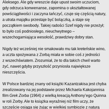
Aleksego. Ale gdy wreszcie daje upust swoim uczuciom,
gdy odrzuca konwenanse, zapomina o ukształtowanej
powściągliwości i zaczyna tańczyć, czuje się częścią natury,
a utrata majątku przestaje być bolączką, a staje się
początkiem swobody. Takiej radości Szef nigdy nie przeżył;
to było coś podniosłego, nieuchwytnego –
wszechogarniająca wesołość, prawdziwy dobry stan.
Nigdy też wcześniej nie smakowało mu tak kreteńskie wino,
a uczta spożywana z Zorbą miała w sobie coś z jedności
z wszechświatem. Zrozumiał, że to dla takich chwil warto
żyć, nawet gdyby przyszłość przyniosła największe
nieszczęścia.
W Polsce bardziej znany od książki Kazantzakisa jest chyba
zrealizowany na jej podstawie przez Michaela Kakojannisa
film
Grek Zorba
(1964) z wielką kreacją Anthony’ego Quinna
w roli Zorby. Ale to książka wyraźniej niż film uczy, że
szczęście osiąga się żyjąc w wielkiej symbiozie z naturą