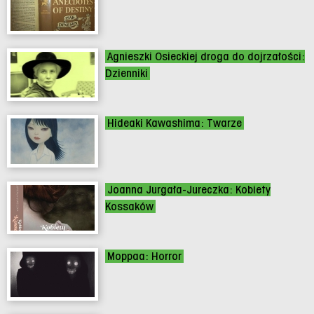
Agnieszki Osieckiej droga do dojrzałości:
Dzienniki
Hideaki Kawashima: Twarze
Joanna Jurgała-Jureczka: Kobiety
Kossaków
Moppaa: Horror