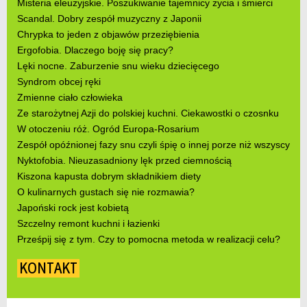
Misteria eleuzyjskie. Poszukiwanie tajemnicy życia i śmierci
Scandal. Dobry zespół muzyczny z Japonii
Chrypka to jeden z objawów przeziębienia
Ergofobia. Dlaczego boję się pracy?
Lęki nocne. Zaburzenie snu wieku dziecięcego
Syndrom obcej ręki
Zmienne ciało człowieka
Ze starożytnej Azji do polskiej kuchni. Ciekawostki o czosnku
W otoczeniu róż. Ogród Europa-Rosarium
Zespół opóźnionej fazy snu czyli śpię o innej porze niż wszyscy
Nyktofobia. Nieuzasadniony lęk przed ciemnością
Kiszona kapusta dobrym składnikiem diety
O kulinarnych gustach się nie rozmawia?
Japoński rock jest kobietą
Szczelny remont kuchni i łazienki
Prześpij się z tym. Czy to pomocna metoda w realizacji celu?
KONTAKT