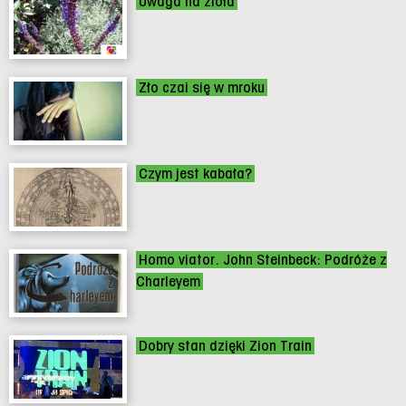
Uwaga na zioła
Zło czai się w mroku
Czym jest kabała?
Homo viator. John Steinbeck: Podróże z
Charleyem
Dobry stan dzięki Zion Train