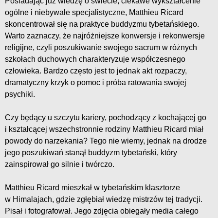
Posiadając już wiedzę o świecie, ciekawe wykształcenie
ogólne i niebywałe specjalistyczne, Matthieu Ricard
skoncentrował się na praktyce buddyzmu tybetańskiego.
Warto zaznaczy, że najróżniejsze konwersje i rekonwersje
religijne, czyli poszukiwanie swojego sacrum w różnych
szkołach duchowych charakteryzuje współczesnego
człowieka. Bardzo często jest to jednak akt rozpaczy,
dramatyczny krzyk o pomoc i próba ratowania swojej
psychiki.
Czy będący u szczytu kariery, pochodzący z kochającej go
i kształcącej wszechstronnie rodziny Matthieu Ricard miał
powody do narzekania? Tego nie wiemy, jednak na drodze
jego poszukiwań stanął buddyzm tybetański, który
zainspirował go silnie i twórczo.
Matthieu Ricard mieszkał w tybetańskim klasztorze
w Himalajach, gdzie zgłębiał wiedzę mistrzów tej tradycji.
Pisał i fotografował. Jego zdjęcia obiegały media całego