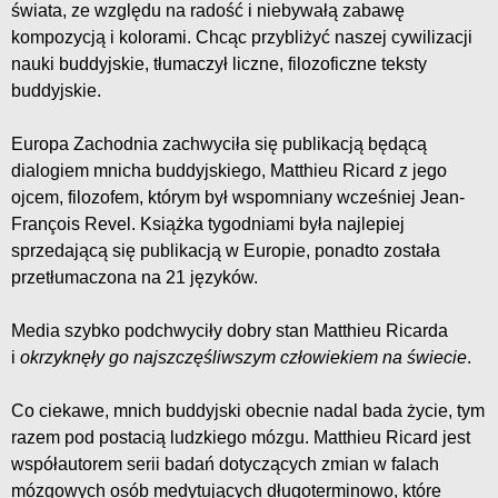
świata, ze względu na radość i niebywałą zabawę
kompozycją i kolorami. Chcąc przybliżyć naszej cywilizacji
nauki buddyjskie, tłumaczył liczne, filozoficzne teksty
buddyjskie.
Europa Zachodnia zachwyciła się publikacją będącą
dialogiem mnicha buddyjskiego, Matthieu Ricard z jego
ojcem, filozofem, którym był wspomniany wcześniej Jean-
François Revel. Książka tygodniami była najlepiej
sprzedającą się publikacją w Europie, ponadto została
przetłumaczona na 21 języków.
Media szybko podchwyciły dobry stan Matthieu Ricarda
i
okrzyknęły go najszczęśliwszym człowiekiem na świecie
.
Co ciekawe, mnich buddyjski obecnie nadal bada życie, tym
razem pod postacią ludzkiego mózgu. Matthieu Ricard jest
współautorem serii badań dotyczących zmian w falach
mózgowych osób medytujących długoterminowo, które