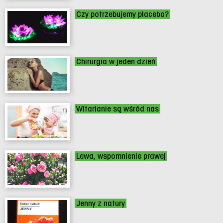
Czy potrzebujemy placebo?
Chirurgia w jeden dzień
Witarianie są wśród nas
Lewa, wspomnienie prawej
Jenny z natury