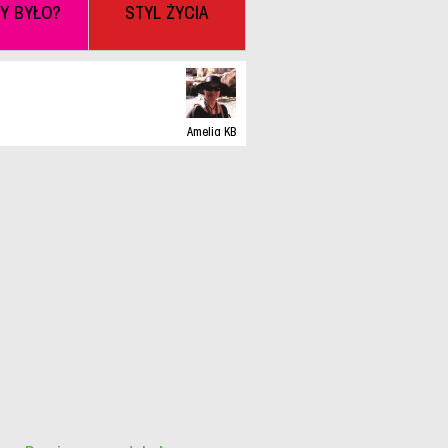
BY BYŁO?
STYL ŻYCIA
Amelia KB