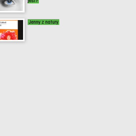
jest?
Jenny z natury