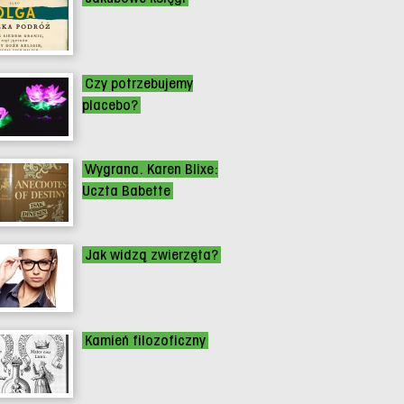
Czy potrzebujemy
placebo?
Wygrana. Karen Blixe:
Uczta Babette
Jak widzą zwierzęta?
Kamień filozoficzny