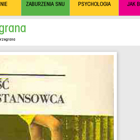
NIE
ZABURZENIA SNU
PSYCHOLOGIA
JAK 
grana
przegrana