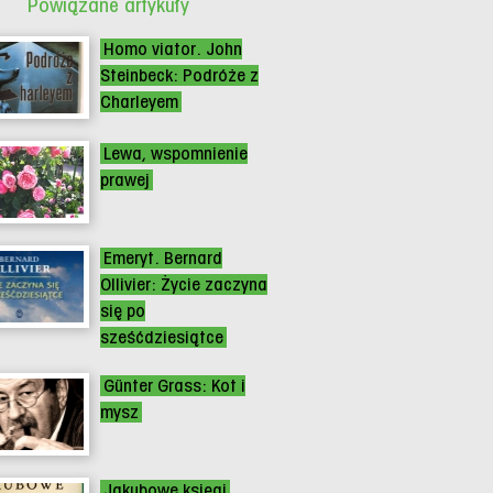
Powiązane artykuły
Homo viator. John
Steinbeck: Podróże z
Charleyem
Lewa, wspomnienie
prawej
Emeryt. Bernard
Ollivier: Życie zaczyna
się po
sześćdziesiątce
Günter Grass: Kot i
mysz
Jakubowe księgi