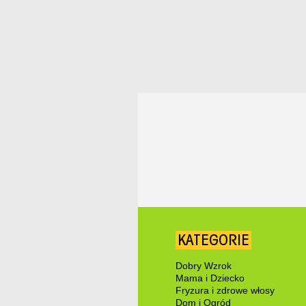
KATEGORIE
Dobry Wzrok
Mama i Dziecko
Fryzura i zdrowe włosy
Dom i Ogród