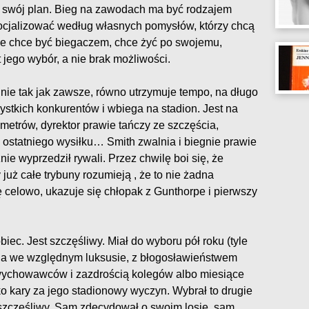
je swój plan. Bieg na zawodach ma być rodzajem
socjalizować według własnych pomysłów, którzy chcą
nie chce być biegaczem, chce żyć po swojemu,
 jego wybór, a nie brak możliwości.
nie tak jak zawsze, równo utrzymuje tempo, na długo
stkich konkurentów i wbiega na stadion. Jest na
metrów, dyrektor prawie tańczy ze szczęścia,
o ostatniego wysiłku… Smith zwalnia i biegnie prawie
nie wyprzedził rywali. Przez chwilę boi się, że
y już całe trybuny rozumieją , że to nie żadna
ę celowo, ukazuje się chłopak z Gunthorpe i pierwszy
iec. Jest szczęśliwy. Miał do wyboru pół roku (tyle
cia we względnym luksusie, z błogosławieństwem
 wychowawców i zazdrością kolegów albo miesiące
ko kary za jego stadionowy wyczyn. Wybrał to drugie
i szczęśliwy. Sam zdecydował o swoim losie, sam