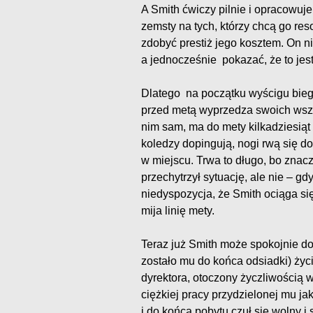
A Smith ćwiczy pilnie i opracowu
zemsty na tych, którzy chcą go re
zdobyć prestiż jego kosztem. On 
a jednocześnie pokazać, że to jest
Dlatego na początku wyścigu bieg
przed metą wyprzedza swoich wszy
nim sam, ma do mety kilkadziesiąt 
koledzy dopingują, nogi rwą się d
w miejscu. Trwa to długo, bo znacz
przechytrzył sytuację, ale nie – gd
niedyspozycja, że Smith ociąga si
mija linię mety.
Teraz już Smith może spokojnie dob
zostało mu do końca odsiadki) ży
dyrektora, otoczony życzliwością
ciężkiej pracy przydzielonej mu ja
i do końca pobytu czuł się wolny 