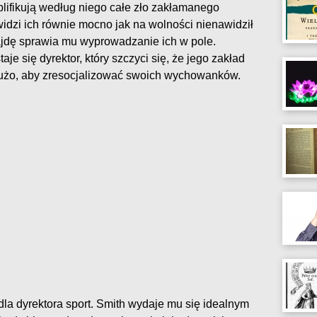
ifikują według niego całe zło zakłamanego
widzi ich równie mocno jak na wolności nienawidził
rajdę sprawia mu wyprowadzanie ich w pole.
je się dyrektor, który szczyci się, że jego zakład
i dużo, aby zresocjalizować swoich wychowanków.
 dla dyrektora sport. Smith wydaje mu się idealnym