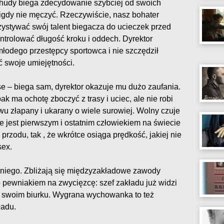
 chudy biega zdecydowanie szybciej od swoich
nigdy nie męczyć. Rzeczywiście, nasz bohater
zystywać swój talent biegacza do ucieczek przed
kontrolować długość kroku i oddech. Dyrektor
łodego przestępcy sportowca i nie szczędził
ć swoje umiejętności.
se – biega sam, dyrektor okazuje mu dużo zaufania.
 ma ochotę zboczyć z trasy i uciec, ale nie robi
wu złapany i ukarany o wiele surowiej. Wolny czuje
e jest pierwszym i ostatnim człowiekiem na świecie
 przodu, tak , że wkrótce osiąga prędkość, jakiej nie
sex.
z niego. Zbliżają się międzyzakładowe zawody
o pewniakiem na zwycięzcę: szef zakładu już widzi
 swoim biurku. Wygrana wychowanka to też
ładu.