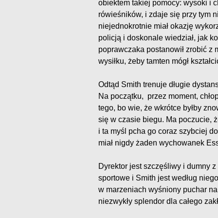
obiektem takiej pomocy: wysoki i
rówieśników, i zdaje się przy tym 
niejednokrotnie miał okazję wykor
policją i doskonale wiedział, jak 
poprawczaka postanowił zrobić z m
wysiłku, żeby tamten mógł kształci
Odtąd Smith trenuje długie dystan
Na początku, przez moment, chłopak
tego, bo wie, że wkrótce byłby zno
się w czasie biegu. Ma poczucie, ż
i ta myśl pcha go coraz szybciej do
miał nigdy żaden wychowanek Es
Dyrektor jest szczęśliwy i dumny 
sportowe i Smith jest według nieg
w marzeniach wyśniony puchar na
niezwykły splendor dla całego zak