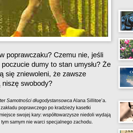
 w poprawczaku? Czemu nie, jeśli
 i poczucie dumy to stan umysłu? Że
ją się zniewoleni, że zawsze
ą niszę swobody?
ter
Samotności długodystansowca
Alana Sillitoe’a.
o zakładu poprawczego po kradzieży kasetki
miejsce swojej kary: współtowarzysze niedoli wydają
o i tym samym nie warci specjalnego zachodu.