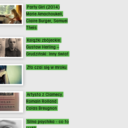
Party Girl (2014)
Marie Amachoukeli,
Claire Burger, Samuel
Theis
Książki zbójeckie:
Gustaw Herling –
Grudziński: Inny świat
Zło czai się w mroku
Artysta z Clamecy.
Romain Rolland:
Colas Breugnon
Silna psychika - co to