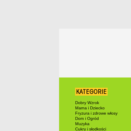
KATEGORIE
Dobry Wzrok
Mama i Dziecko
Fryzura i zdrowe włosy
Dom i Ogród
Muzyka
Cukry i słodkości