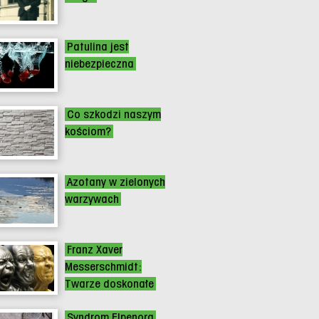
Patulina jest
niebezpieczna
Co szkodzi naszym
kościom?
Azotany w zielonych
warzywach
Franz Xaver
Messerschmidt:
Twarze doskonałe
Syndrom Elpenora