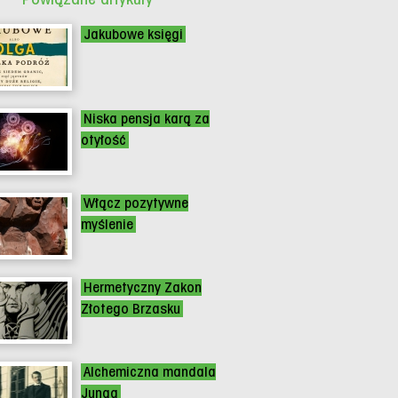
Jakubowe księgi
Niska pensja karą za
otyłość
Włącz pozytywne
myślenie
Hermetyczny Zakon
Złotego Brzasku
Alchemiczna mandala
Junga