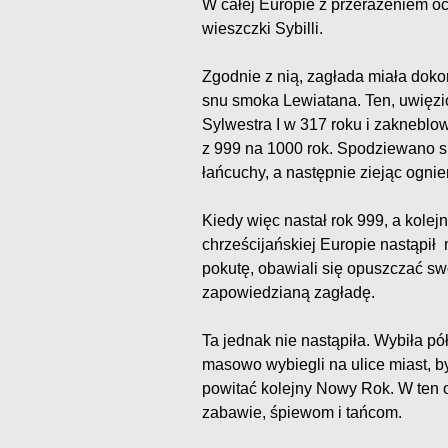
W całej Europie z przerażeniem o
wieszczki Sybilli.
Zgodnie z nią, zagłada miała do
snu smoka Lewiatana. Ten, uwięzi
Sylwestra I w 317 roku i zakneblo
z 999 na 1000 rok. Spodziewano s
łańcuchy, a następnie ziejąc ogniem
Kiedy więc nastał rok 999, a kolejn
chrześcijańskiej Europie nastąpił m
pokutę, obawiali się opuszczać s
zapowiedzianą zagładę.
Ta jednak nie nastąpiła. Wybiła pół
masowo wybiegli na ulice miast, by
powitać kolejny Nowy Rok. W ten o
zabawie, śpiewom i tańcom.