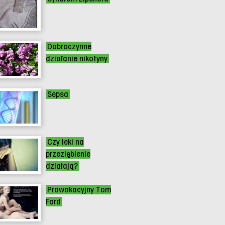
Dobroczynne
działanie nikotyny
Sepsa
Czy leki na
przeziębienie
działają?
Prowokacyjny Tom
Ford