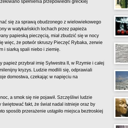
czekiwano spełnienia przepowiedni greckiej
konać się za sprawą obudzonego z wielowiekowego
ony w watykańskich lochach przez papieża
wany papieską pieczęcią, miał zbudzić się w nocy
ię więc, że potwór skruszy Pieczęć Rybaka, zerwie
 i siarką spali niebo i ziemię.
y papież przybrał imię Sylwestra II, w Rzymie i całej
ilenijny kryzys. Ludzie modlili się, odprawiali
woje domostwa, czekając w napięciu na
noc, a smok się nie pojawił. Szczęśliwi ludzie
 świętować fakt, że świat nadal istnieje oraz by
to sposób przerażenie ustąpiło miejsca beztroskiej