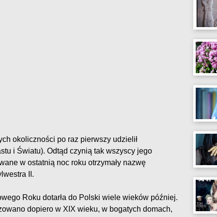
ch okoliczności po raz pierwszy udzielił
stu i Światu). Odtąd czynią tak wszyscy jego
owane w ostatnią noc roku otrzymały nazwę
westra II.
owego Roku dotarła do Polski wiele wieków później.
izowano dopiero w XIX wieku, w bogatych domach,