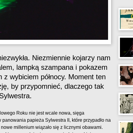
 niezwykła. Niezmiennie kojarzy nam
alem, lampką szampana i pokazem
h z wybiciem północy. Moment ten
ję, by przypomnieć, dlaczego tak
Sylwestra.
Nowego Roku nie jest wcale nowa, sięga
w panowania papieża Sylwestra II, które przypadło na
e w nowe millenium wiązało się z licznymi obawami.