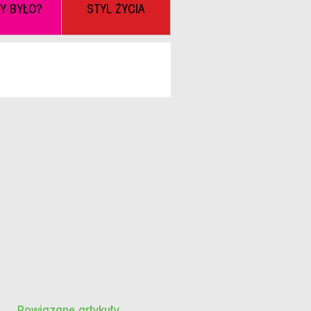
BY BYŁO?
STYL ŻYCIA
Powiązane artykuły