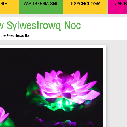
NIE
ZABURZENIA SNU
PSYCHOLOGIA
JAK 
w Sylwestrową Noc
ta w Sylwestrową Noc