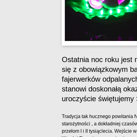
Ostatnia noc roku jest
się z obowiązkowym b
fajerwerków odpalanyc
stanowi doskonałą okaz
uroczyście świętujemy 
Tradycja tak hucznego powitania 
starożytności , a dokładniej czasó
przełom I i II tysiąclecia. Wejści