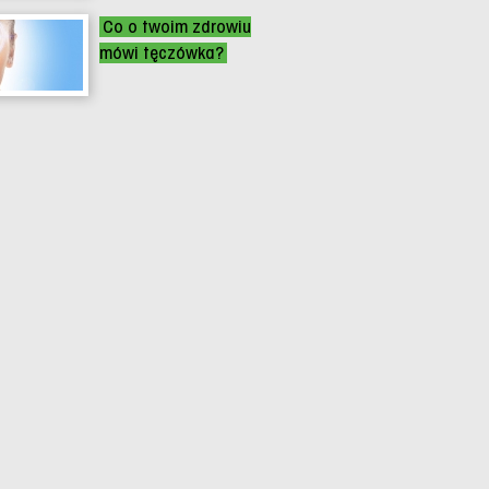
Co o twoim zdrowiu
mówi tęczówka?