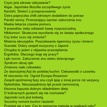
Czym jest zdrowe odżywianie?
Ikigai. Japońska filozofia szczęśliwego życia
Karōshi. Śmierć z przepracowania
Ostra papryczka chilli zdrowym dodatkiem do potraw
Paraliż senny. Przerażający wymiar zaburzenia snu
Maska lekarza czasów pomoru
9 powodów, żeby odstawić kawę rozpuszczalną
Hikikomori. Skuteczne wycofanie się ze świata społecznego
Czy kolor oczu się zmienia?
Misteria eleuzyjskie. Poszukiwanie tajemnicy życia i śmierci
Scandal. Dobry zespół muzyczny z Japonii
Chrypka to jeden z objawów przeziębienia
Ergofobia. Dlaczego boję się pracy?
Lęki nocne. Zaburzenie snu wieku dziecięcego
Syndrom obcej ręki
Zmienne ciało człowieka
Ze starożytnej Azji do polskiej kuchni. Ciekawostki o czosnku
W otoczeniu róż. Ogród Europa-Rosarium
Zespół opóźnionej fazy snu czyli śpię o innej porze niż wszyscy
Nyktofobia. Nieuzasadniony lęk przed ciemnością
Kiszona kapusta dobrym składnikiem diety
O kulinarnych gustach się nie rozmawia?
Japoński rock jest kobietą
Szczelny remont kuchni i łazienki
Prześpij się z tym. Czy to pomocna metoda w realizacji celu?