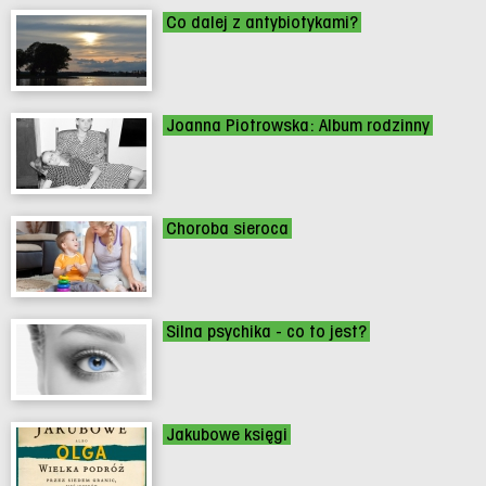
Co dalej z antybiotykami?
Joanna Piotrowska: Album rodzinny
Choroba sieroca
Silna psychika - co to jest?
Jakubowe księgi