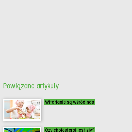
Powiązane artykuły
Witarianie są wśród nas
Czy cholesterol jest zły?