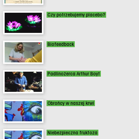
Czy potrzebujemy placebo?
Biofeedback
Padlinożerca Arthur Boyt
Obrońcy w naszej krwi
Niebezpieczna fruktoza