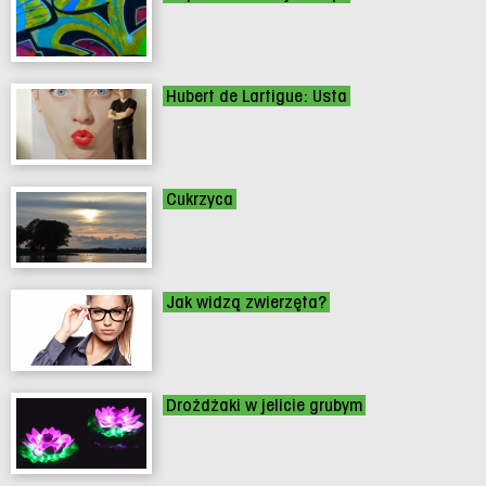
Hubert de Lartigue: Usta
Cukrzyca
Jak widzą zwierzęta?
Drożdżaki w jelicie grubym