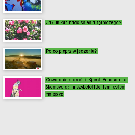
Jak unikać nadciśnienia tętniczego?
Po co pieprz w jedzeniu?
Oswajanie starości. Kjersti Annesdatter
Skomsvold: Im szybciej idę, tym jestem
mniejsza