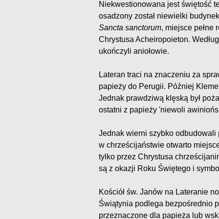
Niekwestionowana jest świętość te
osadzony został niewielki budynek
Sancta sanctorum
, miejsce pełne 
Chrystusa Acheiropoieton. Według
ukończyli aniołowie.
Lateran traci na znaczeniu za spra
papieży do Perugii. Później Kleme
Jednak prawdziwą klęską był pożar
ostatni z papieży 'niewoli awinioń
Jednak wierni szybko odbudowali p
w chrześcijaństwie otwarto miejsc
tylko przez Chrystusa chrześcijan
są z okazji Roku Świętego i symbo
Kościół św. Janów na Lateranie nos
Świątynia podlega bezpośrednio pap
przeznaczone dla papieża lub wsk