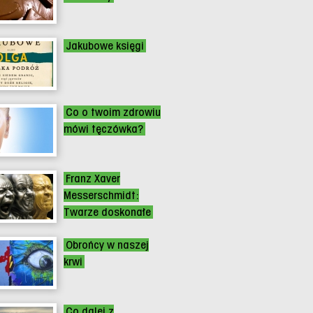
Jakubowe księgi
Co o twoim zdrowiu
mówi tęczówka?
Franz Xaver
Messerschmidt:
Twarze doskonałe
Obrońcy w naszej
krwi
Co dalej z