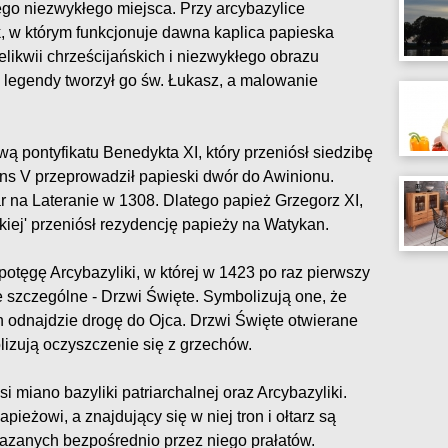
go niezwykłego miejsca. Przy arcybazylice
, w którym funkcjonuje dawna kaplica papieska
relikwii chrześcijańskich i niezwykłego obrazu
 legendy tworzył go św. Łukasz, a malowanie
wą pontyfikatu Benedykta XI, który przeniósł siedzibę
ns V przeprowadził papieski dwór do Awinionu.
 na Lateranie w 1308. Dlatego papież Grzegorz XI,
skiej' przeniósł rezydencję papieży na Watykan.
otęgę Arcybazyliki, w której w 1423 po raz pierwszy
e szczególne - Drzwi Święte. Symbolizują one, że
in odnajdzie drogę do Ojca. Drzwi Święte otwierane
lizują oczyszczenie się z grzechów.
i miano bazyliki patriarchalnej oraz Arcybazyliki.
ieżowi, a znajdujący się w niej tron i ołtarz są
azanych bezpośrednio przez niego prałatów.