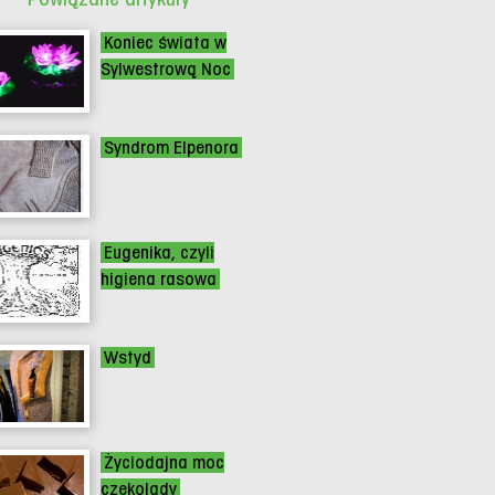
Koniec świata w
Sylwestrową Noc
Syndrom Elpenora
Eugenika, czyli
higiena rasowa
Wstyd
Życiodajna moc
czekolady