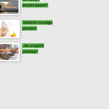
antybiotykami?
Syndrom nocnego
jedzenia
Jak urządzić
jadalnię?