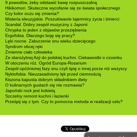
9 powodów, żeby odstawić kawę rozpuszczalną
Hikikomori. Skuteczne wycofanie się ze świata społecznego
Czy kolor oczu się zmienia?
Misteria eleuzyjskie. Poszukiwanie tajemnicy życia i śmierci
Scandal. Dobry zespół muzyczny z Japonii
Chrypka to jeden z objawów przeziębienia
Ergofobia. Dlaczego boję się pracy?
Lęki nocne. Zaburzenie snu wieku dziecięcego
Syndrom obcej ręki
Zmienne ciało człowieka
Ze starożytnej Azji do polskiej kuchni. Ciekawostki o czosnku
W otoczeniu róż. Ogród Europa-Rosarium
Zespół opóźnionej fazy snu czyli śpię o innej porze niż wszyscy
Nyktofobia. Nieuzasadniony lęk przed ciemnością
Kiszona kapusta dobrym składnikiem diety
O kulinarnych gustach się nie rozmawia?
Japoński rock jest kobietą
Szczelny remont kuchni i łazienki
Prześpij się z tym. Czy to pomocna metoda w realizacji celu?