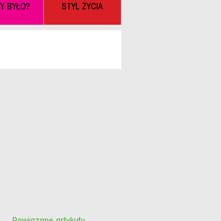
BY BYŁO?
STYL ŻYCIA
Powiązane artykuły