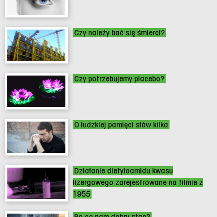
Czy należy bać się śmierci?
Czy potrzebujemy placebo?
O ludzkiej pamięci słów kilka
Działanie dietyloamidu kwasu
lizergowego zarejestrowane na filmie z
1955
Po co nam dobry stan?