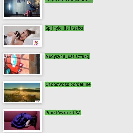
Śpij tyle, ile trzeba
Medycyna jest sztuką
Osobowość borderline
Pocztówka z USA