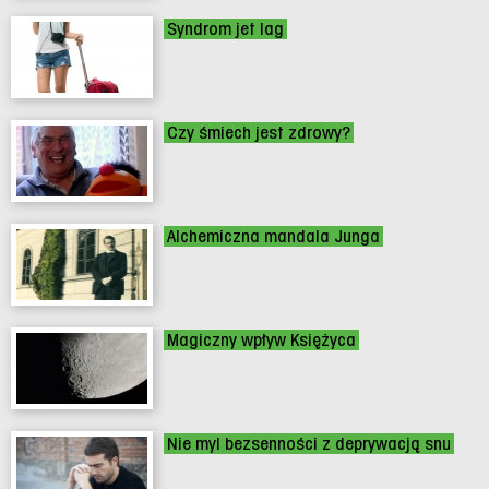
Syndrom jet lag
Czy śmiech jest zdrowy?
Alchemiczna mandala Junga
Magiczny wpływ Księżyca
Nie myl bezsenności z deprywacją snu