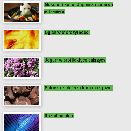
Masanori Kono: Japońska zabawa
jedzeniem
Ogień w starożytności
Jogurt w profilaktyce cukrzycy
Palacze z cieńszą korą mózgową
Rozedma płuc