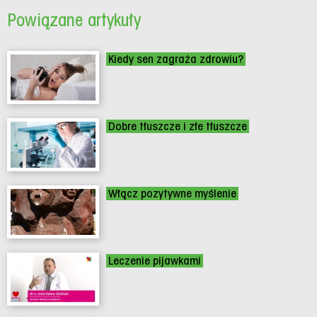
Powiązane artykuły
Kiedy sen zagraża zdrowiu?
Dobre tłuszcze i złe tłuszcze
Włącz pozytywne myślenie
Leczenie pijawkami