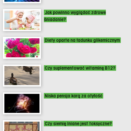
Jak powinno wyglądać zdrowe
śniadanie?
Diety oparte na ładunku glikemicznym
Czy suplementować witaminę B12?
Niska pensja karą za otyłość
Czy siemię lniane jest toksyczne?