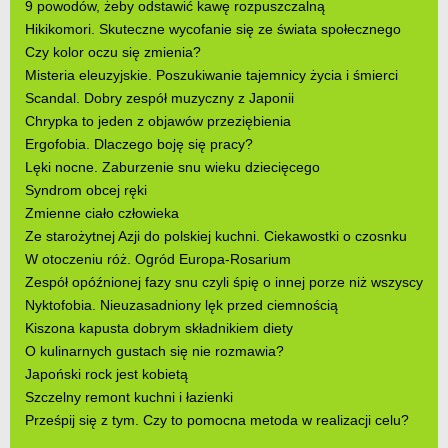
9 powodów, żeby odstawić kawę rozpuszczalną
Hikikomori. Skuteczne wycofanie się ze świata społecznego
Czy kolor oczu się zmienia?
Misteria eleuzyjskie. Poszukiwanie tajemnicy życia i śmierci
Scandal. Dobry zespół muzyczny z Japonii
Chrypka to jeden z objawów przeziębienia
Ergofobia. Dlaczego boję się pracy?
Lęki nocne. Zaburzenie snu wieku dziecięcego
Syndrom obcej ręki
Zmienne ciało człowieka
Ze starożytnej Azji do polskiej kuchni. Ciekawostki o czosnku
W otoczeniu róż. Ogród Europa-Rosarium
Zespół opóźnionej fazy snu czyli śpię o innej porze niż wszyscy
Nyktofobia. Nieuzasadniony lęk przed ciemnością
Kiszona kapusta dobrym składnikiem diety
O kulinarnych gustach się nie rozmawia?
Japoński rock jest kobietą
Szczelny remont kuchni i łazienki
Prześpij się z tym. Czy to pomocna metoda w realizacji celu?