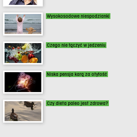
Wysokosodowe niespodzianki
Czego nie łączyć w jedzeniu
Niska pensja karą za otyłość
Czy dieta paleo jest zdrowa?