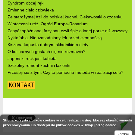
Syndrom obcej ręki
Zmienne ciało człowieka
Ze starożytnej Azji do polskiej kuchni. Ciekawostki o czosnku
W otoczeniu róż. Ogród Europa-Rosarium
Zespół opóźnionej fazy snu czyli śpię o innej porze niż wszyscy
Nyktofobia. Nieuzasadniony lęk przed ciemnością
Kiszona kapusta dobrym składnikiem diety
O kulinarnych gustach się nie rozmawia?
Japoński rock jest kobietą
Szczelny remont kuchni i łazienki
Prześpij się z tym. Czy to pomocna metoda w realizacji celu?
KONTAKT
Strona korzysta z plików cookies w celu realizacji usług. Możesz określić warunki
przechowywania lub dostępu do plików cookies w Twojej przeglądarce.
Zamknij