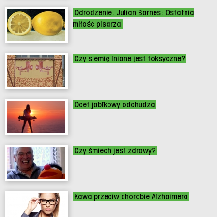
Odrodzenie. Julian Barnes: Ostatnia
miłość pisarza
Czy siemię lniane jest toksyczne?
Ocet jabłkowy odchudza
Czy śmiech jest zdrowy?
Kawa przeciw chorobie Alzhaimera