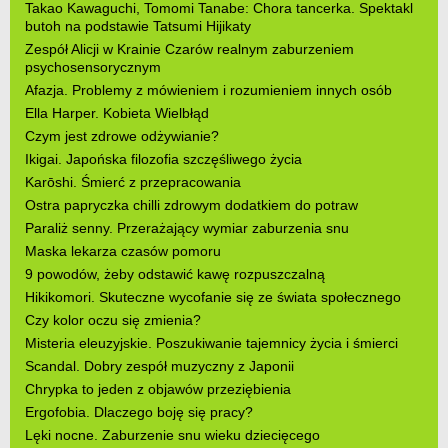
Takao Kawaguchi, Tomomi Tanabe: Chora tancerka. Spektakl
butoh na podstawie Tatsumi Hijikaty
Zespół Alicji w Krainie Czarów realnym zaburzeniem
psychosensorycznym
Afazja. Problemy z mówieniem i rozumieniem innych osób
Ella Harper. Kobieta Wielbłąd
Czym jest zdrowe odżywianie?
Ikigai. Japońska filozofia szczęśliwego życia
Karōshi. Śmierć z przepracowania
Ostra papryczka chilli zdrowym dodatkiem do potraw
Paraliż senny. Przerażający wymiar zaburzenia snu
Maska lekarza czasów pomoru
9 powodów, żeby odstawić kawę rozpuszczalną
Hikikomori. Skuteczne wycofanie się ze świata społecznego
Czy kolor oczu się zmienia?
Misteria eleuzyjskie. Poszukiwanie tajemnicy życia i śmierci
Scandal. Dobry zespół muzyczny z Japonii
Chrypka to jeden z objawów przeziębienia
Ergofobia. Dlaczego boję się pracy?
Lęki nocne. Zaburzenie snu wieku dziecięcego