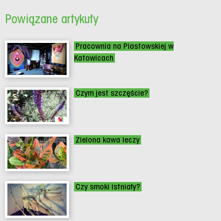
Powiązane artykuły
Pracownia na Piastowskiej w
Katowicach
Czym jest szczęście?
Zielona kawa leczy
Czy smoki istniały?