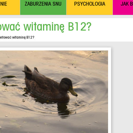
NIE
ZABURZENIA SNU
PSYCHOLOGIA
JAK 
ować witaminę B12?
entować witaminę B12?