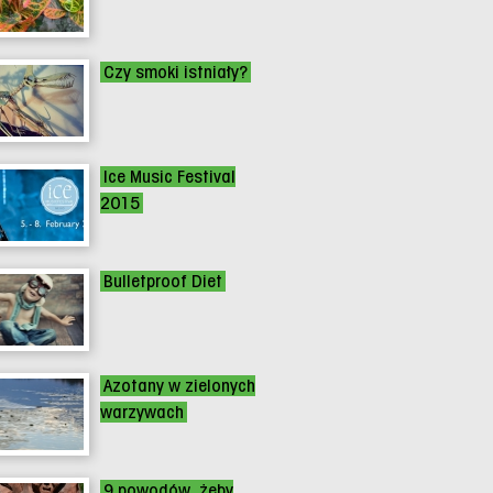
Czy smoki istniały?
Ice Music Festival
2015
Bulletproof Diet
Azotany w zielonych
warzywach
9 powodów, żeby