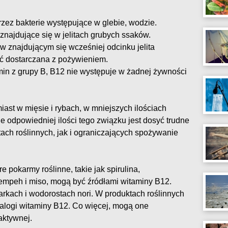
zez bakterie występujące w glebie, wodzie.
znajdujące się w jelitach grubych ssaków.
 znajdującym się wcześniej odcinku jelita
być dostarczana z pożywieniem.
min z grupy B, B12 nie występuje w żadnej żywności
miast w mięsie i rybach, w mniejszych ilościach
ie odpowiedniej ilości tego związku jest dosyć trudne
tach roślinnych, jak i ograniczających spożywanie
e pokarmy roślinne, takie jak spirulina,
empeh i miso, mogą być źródłami witaminy B12.
zarkach i wodorostach nori. W produktach roślinnych
nalogi witaminy B12. Co więcej, mogą one
aktywnej.