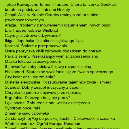
Takao Kawaguchi, Tomomi Tanabe: Chora tancerka. Spektakl
butoh na podstawie Tatsumi Hijikaty
Zespół Alicji w Krainie Czarów realnym zaburzeniem
psychosensorycznym
Afazja. Problemy z mówieniem i rozumieniem innych osób
Ella Harper. Kobieta Wielbłąd
Czym jest zdrowe odżywianie?
Ikigai. Japońska filozofia szczęśliwego życia
Karōshi. Śmierć z przepracowania
Ostra papryczka chilli zdrowym dodatkiem do potraw
Paraliż senny. Przerażający wymiar zaburzenia snu
Maska lekarza czasów pomoru
9 powodów, żeby odstawić kawę rozpuszczalną
Hikikomori. Skuteczne wycofanie się ze świata społecznego
Czy kolor oczu się zmienia?
Misteria eleuzyjskie. Poszukiwanie tajemnicy życia i śmierci
Scandal. Dobry zespół muzyczny z Japonii
Chrypka to jeden z objawów przeziębienia
Ergofobia. Dlaczego boję się pracy?
Lęki nocne. Zaburzenie snu wieku dziecięcego
Syndrom obcej ręki
Zmienne ciało człowieka
Ze starożytnej Azji do polskiej kuchni. Ciekawostki o czosnku
W otoczeniu róż. Ogród Europa-Rosarium
Zespół opóźnionej fazy snu czyli śpię o innej porze niż wszyscy