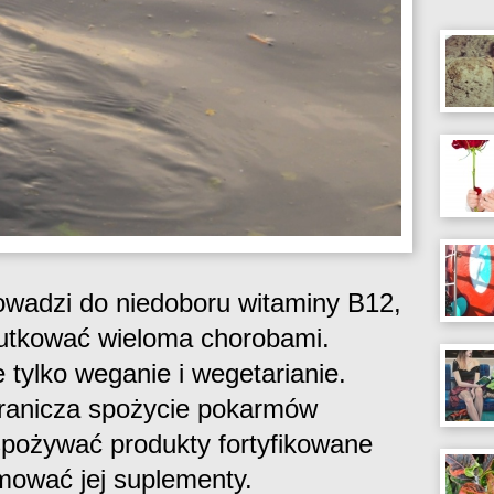
prowadzi do niedoboru witaminy B12,
kutkować wieloma chorobami.
 tylko weganie i wegetarianie.
granicza spożycie pokarmów
spożywać produkty fortyfikowane
mować jej suplementy.