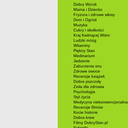
Dobry Wzrok
Mama i Dziecko
Fryzura i zdrowe włosy
Dom i Ogród
Muzyka
Cukry i słodkości
Kraj Kwitnącej Wiśni
Ludzki mózg
Witaminy
Piękny Stan
Medinarium
Jedzenie
Zaburzenia snu
Zdrowe owoce
Recenzje książek
Dobre pszczoły
Zioła dla zdrowia
Psychologia
Styl życia
Medycyna niekonwencjonalna
Recenzje filmów
Kocie historie
Dobra krew
Filmy DobryStan.pl
Sylwetki