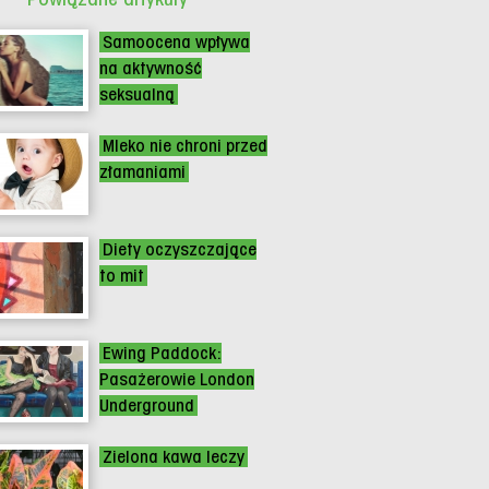
Samoocena wpływa
na aktywność
seksualną
Mleko nie chroni przed
złamaniami
Diety oczyszczające
to mit
Ewing Paddock:
Pasażerowie London
Underground
Zielona kawa leczy