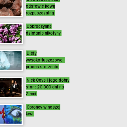
odstawić kawę
rozpuszczalną
Dobroczynne
działanie nikotyny
Diety
wysokotłuszczowe i
proces starzenia
Nick Cave i jego dobry
stan: 20 000 dni na
Ziemi
Obrońcy w naszej
krwi