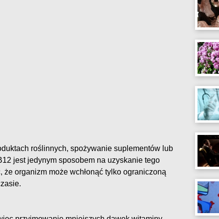
roduktach roślinnych, spożywanie suplementów lub
 B12 jest jedynym sposobem na uzyskanie tego
ć, że organizm może wchłonąć tylko ograniczoną
zasie.
i więc przyjmowanie mniejszych dawek witaminy