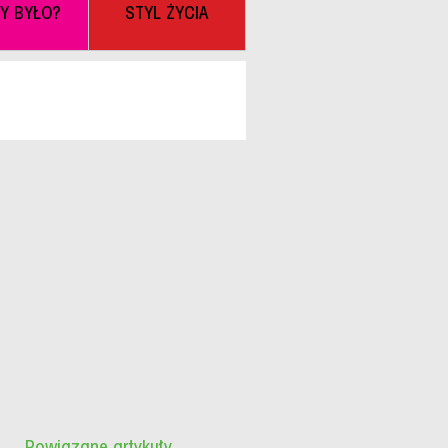
BY BYŁO?
STYL ŻYCIA
Powiązane artykuły