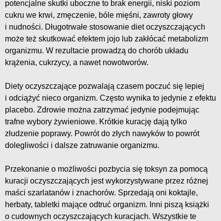
potencjalne skutki uboczne to brak energii, niski poziom
cukru we krwi, zmęczenie, bóle mięśni, zawroty głowy
i nudności. Długotrwałe stosowanie diet oczyszczających
może też skutkować efektem jojo lub zakłócać metabolizm
organizmu. W rezultacie prowadzą do chorób układu
krążenia, cukrzycy, a nawet nowotworów.
Diety oczyszczające pozwalają czasem poczuć się lepiej
i odciążyć nieco organizm. Często wynika to jedynie z efektu
placebo. Zdrowie można zatrzymać jedynie podejmując
trafne wybory żywieniowe. Krótkie kurację dają tylko
złudzenie poprawy. Powrót do złych nawyków to powrót
dolegliwości i dalsze zatruwanie organizmu.
Przekonanie o możliwości pozbycia się toksyn za pomocą
kuracji oczyszczających jest wykorzystywane przez różnej
maści szarlatanów i znachorów. Sprzedają oni koktajle,
herbaty, tabletki mające odtruć organizm. Inni piszą książki
o cudownych oczyszczających kuracjach. Wszystkie te