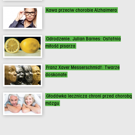
Kawa przeciw chorobie Alzhaimera
Odrodzenie. Julian Barnes: Ostatnia
miłość pisarza
Franz Xaver Messerschmidt: Twarze
doskonałe
Głodówka lecznicza chroni przed chorobą
mózgu