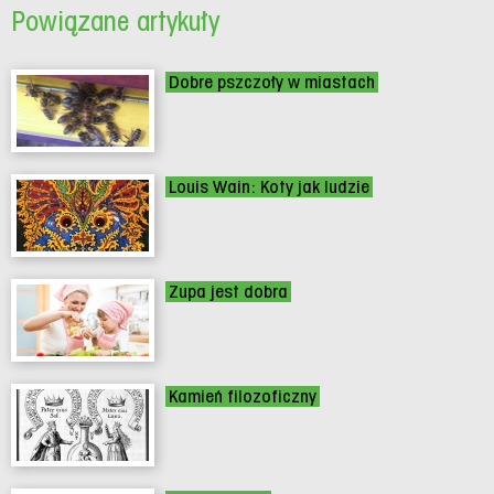
Powiązane artykuły
Dobre pszczoły w miastach
Louis Wain: Koty jak ludzie
Zupa jest dobra
Kamień filozoficzny