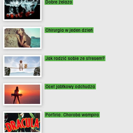
Dobre żelazo
Chirurgia w jeden dzień
Jak radzić sobie ze stresem?
Ocet jabłkowy odchudza
Porfiria. Choroba wampira