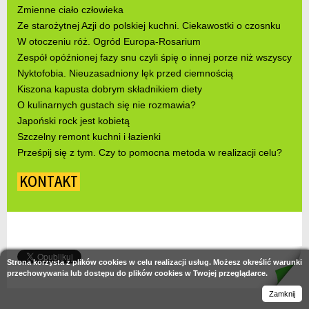
Zmienne ciało człowieka
Ze starożytnej Azji do polskiej kuchni. Ciekawostki o czosnku
W otoczeniu róż. Ogród Europa-Rosarium
Zespół opóźnionej fazy snu czyli śpię o innej porze niż wszyscy
Nyktofobia. Nieuzasadniony lęk przed ciemnością
Kiszona kapusta dobrym składnikiem diety
O kulinarnych gustach się nie rozmawia?
Japoński rock jest kobietą
Szczelny remont kuchni i łazienki
Prześpij się z tym. Czy to pomocna metoda w realizacji celu?
KONTAKT
Strona korzysta z plików cookies w celu realizacji usług. Możesz określić warunki
przechowywania lub dostępu do plików cookies w Twojej przeglądarce.
Zamknij