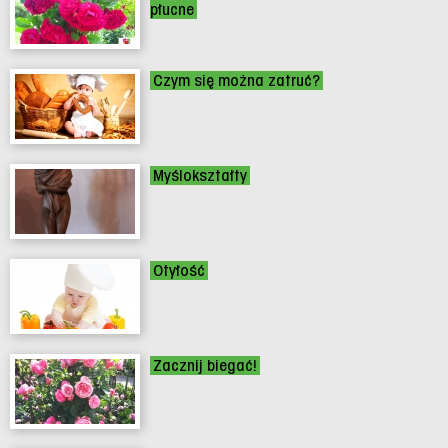
płucne
Czym się można zatruć?
Myślokształty
Otyłość
Zacznij biegać!