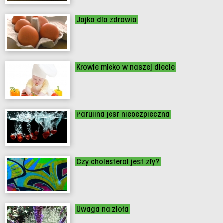
Jajka dla zdrowia
Krowie mleko w naszej diecie
Patulina jest niebezpieczna
Czy cholesterol jest zły?
Uwaga na zioła