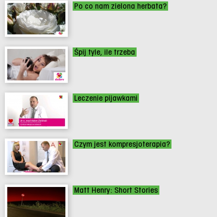
Po co nam zielona herbata?
Śpij tyle, ile trzeba
Leczenie pijawkami
Czym jest kompresjoterapia?
Matt Henry: Short Stories