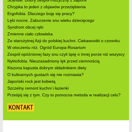
Scandal. Dobry zespół muzyczny z Japonii
Chrypka to jeden z objawów przeziębienia
Ergofobia. Dlaczego boję się pracy?
Lęki nocne. Zaburzenie snu wieku dziecięcego
Syndrom obcej ręki
Zmienne ciało człowieka
Ze starożytnej Azji do polskiej kuchni. Ciekawostki o czosnku
W otoczeniu róż. Ogród Europa-Rosarium
Zespół opóźnionej fazy snu czyli śpię o innej porze niż wszyscy
Nyktofobia. Nieuzasadniony lęk przed ciemnością
Kiszona kapusta dobrym składnikiem diety
O kulinarnych gustach się nie rozmawia?
Japoński rock jest kobietą
Szczelny remont kuchni i łazienki
Prześpij się z tym. Czy to pomocna metoda w realizacji celu?
KONTAKT