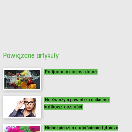
Powiązane artykuły
Podjadanie nie jest dobre
Na świeżym powietrzu unikniesz
krótkowzroczności
Niebezpieczne nadciśnienie tętnicze