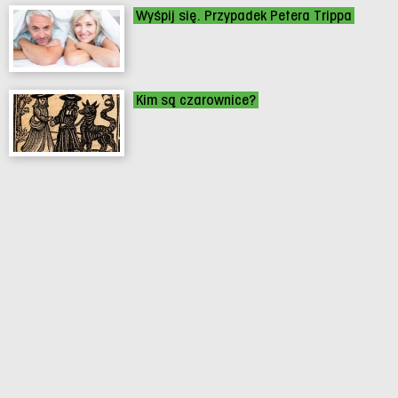
Wyśpij się. Przypadek Petera Trippa
Kim są czarownice?