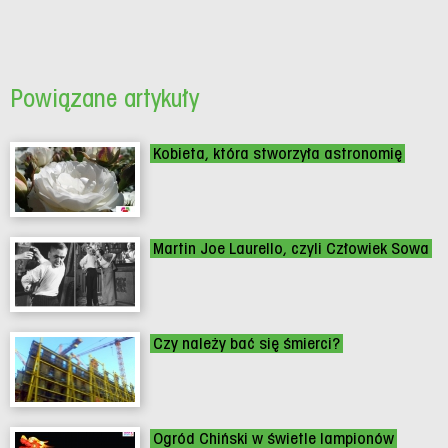
Powiązane artykuły
Kobieta, która stworzyła astronomię
Martin Joe Laurello, czyli Człowiek Sowa
Czy należy bać się śmierci?
Ogród Chiński w świetle lampionów