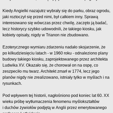
Kiedy Angielki nazajutrz wybrały się do parku, obraz ogrodu,
jaki roztoczył się przed nimi, był całkiem inny. Sprawą
interesowano się wówczas przez chwilę, zaczęto ją badać,
lecz historycy szybko udowodnili, że takiego kiosku, jak
kobiety opisały, nigdy w Trianon nie zbudowano.
Ezoterycznego wymiaru zdarzeniu nadało skojarzenie, że
po kilkudziesięciu latach - w 1960 roku - odnaleziono plany
budowy takiego kiosku, zaprojektowanego przez architekta
Ludwika XV. Okazało się, że chorował on na ospę, co
zeszpeciło mu twarz. Architekt zmarł w 1774, lecz jego
planów nigdy nie zrealizowano, istniały tylko w myślach i na
rysunkach.
Pod wpływem tej historii, nagłośniono pod koniec lat 60. XX
wieku próbę wytłumaczenia fenomenu myślokształtów
i duchów żywiołów podjętą w Anglii przez emerytowanego