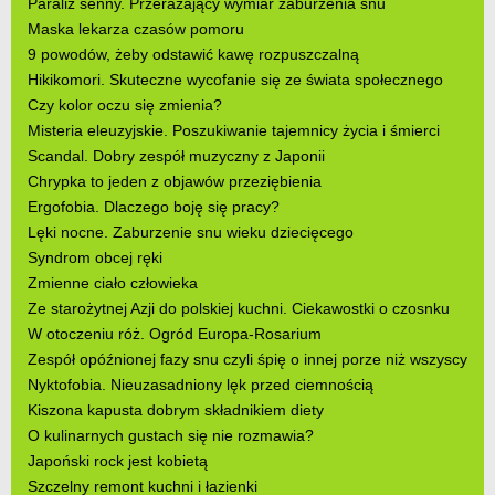
Paraliż senny. Przerażający wymiar zaburzenia snu
Maska lekarza czasów pomoru
9 powodów, żeby odstawić kawę rozpuszczalną
Hikikomori. Skuteczne wycofanie się ze świata społecznego
Czy kolor oczu się zmienia?
Misteria eleuzyjskie. Poszukiwanie tajemnicy życia i śmierci
Scandal. Dobry zespół muzyczny z Japonii
Chrypka to jeden z objawów przeziębienia
Ergofobia. Dlaczego boję się pracy?
Lęki nocne. Zaburzenie snu wieku dziecięcego
Syndrom obcej ręki
Zmienne ciało człowieka
Ze starożytnej Azji do polskiej kuchni. Ciekawostki o czosnku
W otoczeniu róż. Ogród Europa-Rosarium
Zespół opóźnionej fazy snu czyli śpię o innej porze niż wszyscy
Nyktofobia. Nieuzasadniony lęk przed ciemnością
Kiszona kapusta dobrym składnikiem diety
O kulinarnych gustach się nie rozmawia?
Japoński rock jest kobietą
Szczelny remont kuchni i łazienki