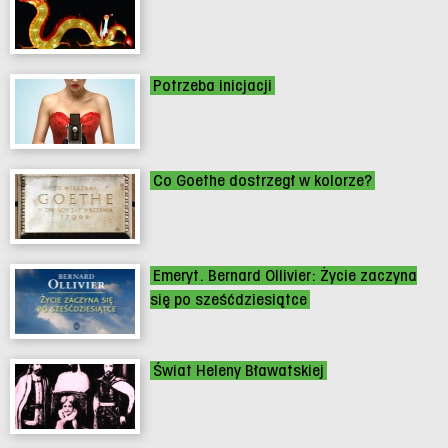
Potrzeba inicjacji
Co Goethe dostrzegł w kolorze?
Emeryt. Bernard Ollivier: Życie zaczyna
się po sześćdziesiątce
Świat Heleny Bławatskiej