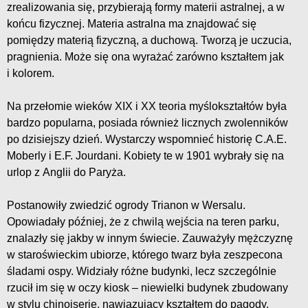
zrealizowania się, przybierają formy materii astralnej, a w
końcu fizycznej. Materia astralna ma znajdować się
pomiędzy materią fizyczną, a duchową. Tworzą je uczucia,
pragnienia. Może się ona wyrażać zarówno kształtem jak
i kolorem.
Na przełomie wieków XIX i XX teoria myślokształtów była
bardzo popularna, posiada również licznych zwolenników
po dzisiejszy dzień. Wystarczy wspomnieć historię C.A.E.
Moberly i E.F. Jourdani. Kobiety te w 1901 wybrały się na
urlop z Anglii do Paryża.
Postanowiły zwiedzić ogrody Trianon w Wersalu.
Opowiadały później, że z chwilą wejścia na teren parku,
znalazły się jakby w innym świecie. Zauważyły mężczyznę
w staroświeckim ubiorze, którego twarz była zeszpecona
śladami ospy. Widziały różne budynki, lecz szczególnie
rzucił im się w oczy kiosk – niewielki budynek zbudowany
w stylu chinoiserie, nawiązujący kształtem do pagody.