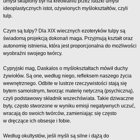
umysł skupiony był na kreowaniu przez ludzki umysł
ideoplastycznych istot, ożywionych myślokształtów, czyli
tulp.
Czym są tulpy? Dla XIX wiecznych ezoteryków tulpy są
świadomą projekcją dokonań maga. Przyjmują kształt oraz
autonomię istnienia, która jest proporcjonalna do możliwości
wyobraźni swojego twórcy.
Cypryjski mag, Daskalos o myślokształtach mówił duchy
żywiołów. Są one, według niego, refleksem naszego życia
wewnętrznego. Odbite w lustrze rzeczywistości stają się
bytem samoistnym, tworząc materię netyczną (psychiczną),
czyli podstawowy składnik wszechświata. Takie dziwaczne
byty, często stworzone w wyniku emisji negatywnych uczuć,
wracają do swoich twórców, zamieniając się często
w dręczące ich obsesje i fobie.
Według okultystów, jeśli myśli są silne i dążą do