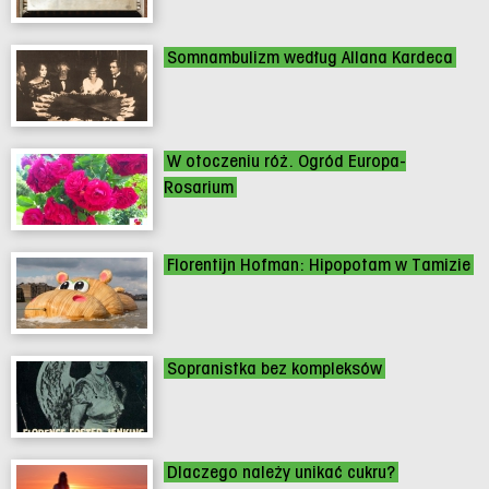
Somnambulizm według Allana Kardeca
W otoczeniu róż. Ogród Europa-
Rosarium
Florentijn Hofman: Hipopotam w Tamizie
Sopranistka bez kompleksów
Dlaczego należy unikać cukru?