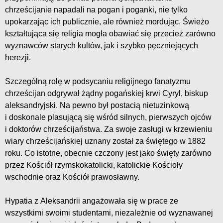
chrześcijanie napadali na pogan i poganki, nie tylko
upokarzając ich publicznie, ale również mordując. Świeżo
kształtująca się religia mogła obawiać się przecież zarówno
wyznawców starych kultów, jak i szybko pęczniejących
herezji.
Szczególną rolę w podsycaniu religijnego fanatyzmu
chrześcijan odgrywał żądny pogańskiej krwi Cyryl, biskup
aleksandryjski. Na pewno był postacią nietuzinkową
i doskonale plasującą się wśród silnych, pierwszych ojców
i doktorów chrześcijaństwa. Za swoje zasługi w krzewieniu
wiary chrześcijańskiej uznany został za świętego w 1882
roku. Co istotne, obecnie czczony jest jako święty zarówno
przez Kościół rzymskokatolicki, katolickie Kościoły
wschodnie oraz Kościół prawosławny.
Hypatia z Aleksandrii angażowała się w prace ze
wszystkimi swoimi studentami, niezależnie od wyznawanej