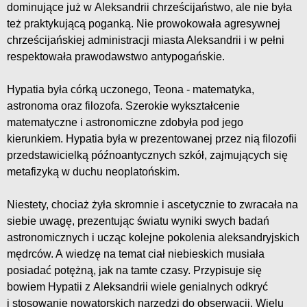
dominujące już w Aleksandrii chrześcijaństwo, ale nie była
też praktykującą poganką. Nie prowokowała agresywnej
chrześcijańskiej administracji miasta Aleksandrii i w pełni
respektowała prawodawstwo antypogańskie.
Hypatia była córką uczonego, Teona - matematyka,
astronoma oraz filozofa. Szerokie wykształcenie
matematyczne i astronomiczne zdobyła pod jego
kierunkiem. Hypatia była w prezentowanej przez nią filozofii
przedstawicielką późnoantycznych szkół, zajmujących się
metafizyką w duchu neoplatońskim.
Niestety, chociaż żyła skromnie i ascetycznie to zwracała na
siebie uwagę, prezentując światu wyniki swych badań
astronomicznych i ucząc kolejne pokolenia aleksandryjskich
mędrców. A wiedzę na temat ciał niebieskich musiała
posiadać potężną, jak na tamte czasy. Przypisuje się
bowiem Hypatii z Aleksandrii wiele genialnych odkryć
i stosowanie nowatorskich narzędzi do obserwacji. Wielu