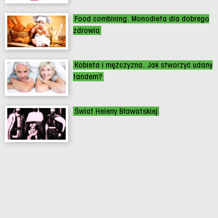
Food combining. Monodieta dla dobrego
zdrowia
Kobieta i mężczyzna. Jak stworzyć udany
tandem?
Świat Heleny Bławatskiej