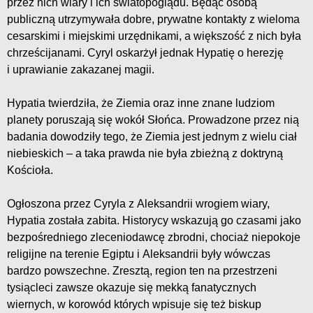
przez nich wiary i ich światopoglądu. Będąc osobą
publiczną utrzymywała dobre, prywatne kontakty z wieloma
cesarskimi i miejskimi urzędnikami, a większość z nich była
chrześcijanami. Cyryl oskarżył jednak Hypatię o herezję
i uprawianie zakazanej magii.
Hypatia twierdziła, że Ziemia oraz inne znane ludziom
planety poruszają się wokół Słońca. Prowadzone przez nią
badania dowodziły tego, że Ziemia jest jednym z wielu ciał
niebieskich – a taka prawda nie była zbieżną z doktryną
Kościoła.
Ogłoszona przez Cyryla z Aleksandrii wrogiem wiary,
Hypatia została zabita. Historycy wskazują go czasami jako
bezpośredniego zleceniodawcę zbrodni, chociaż niepokoje
religijne na terenie Egiptu i Aleksandrii były wówczas
bardzo powszechne. Zresztą, region ten na przestrzeni
tysiącleci zawsze okazuje się mekką fanatycznych
wiernych, w korowód których wpisuje się też biskup