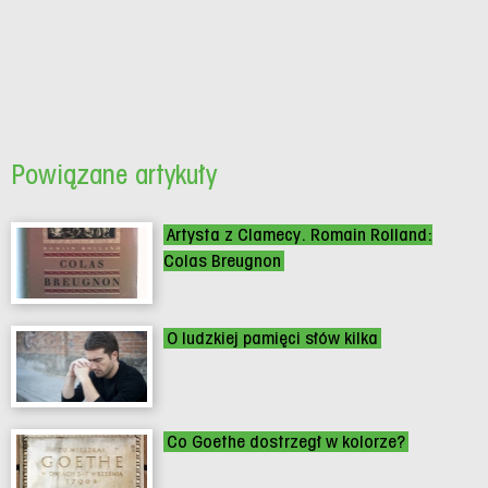
Powiązane artykuły
Artysta z Clamecy. Romain Rolland:
Colas Breugnon
O ludzkiej pamięci słów kilka
Co Goethe dostrzegł w kolorze?