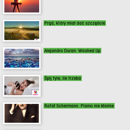
Prąd, który miał dać szczęście
Alejandro Duran: Washed Up
Śpij tyle, ile trzeba
Rafał Schermann: Pismo nie kłamie