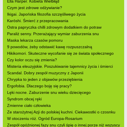
Ella Harper. Kobieta Wielbłąd
Czym jest zdrowe odżywianie?
Ikigai. Japońska filozofia szczęśliwego życia
Karōshi. Śmierć z przepracowania
Ostra papryczka chilli zdrowym dodatkiem do potraw
Paraliż senny. Przerażający wymiar zaburzenia snu
Maska lekarza czasów pomoru
9 powodów, żeby odstawić kawę rozpuszczalną
Hikikomori. Skuteczne wycofanie się ze świata społecznego
Czy kolor oczu się zmienia?
Misteria eleuzyjskie. Poszukiwanie tajemnicy życia i śmierci
Scandal. Dobry zespół muzyczny z Japonii
Chrypka to jeden z objawów przeziębienia
Ergofobia. Dlaczego boję się pracy?
Lęki nocne. Zaburzenie snu wieku dziecięcego
Syndrom obcej ręki
Zmienne ciało człowieka
Ze starożytnej Azji do polskiej kuchni. Ciekawostki o czosnku
W otoczeniu róż. Ogród Europa-Rosarium
Zespół opóźnionej fazy snu czyli śpię o innej porze niż wszyscy