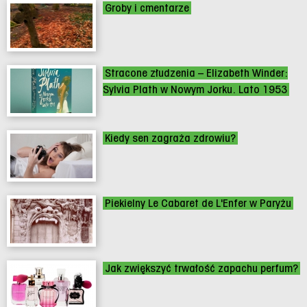
Groby i cmentarze
Stracone złudzenia – Elizabeth Winder:
Sylvia Plath w Nowym Jorku. Lato 1953
Kiedy sen zagraża zdrowiu?
Piekielny Le Cabaret de L'Enfer w Paryżu
Jak zwiększyć trwałość zapachu perfum?