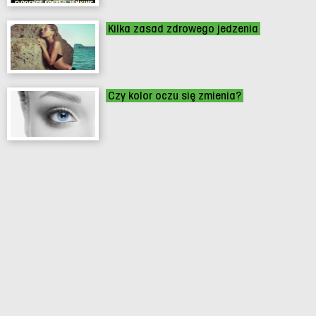
Kilka zasad zdrowego jedzenia
Czy kolor oczu się zmienia?