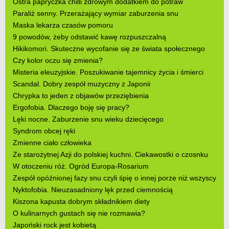
Ostra papryczka chilli zdrowym dodatkiem do potraw
Paraliż senny. Przerażający wymiar zaburzenia snu
Maska lekarza czasów pomoru
9 powodów, żeby odstawić kawę rozpuszczalną
Hikikomori. Skuteczne wycofanie się ze świata społecznego
Czy kolor oczu się zmienia?
Misteria eleuzyjskie. Poszukiwanie tajemnicy życia i śmierci
Scandal. Dobry zespół muzyczny z Japonii
Chrypka to jeden z objawów przeziębienia
Ergofobia. Dlaczego boję się pracy?
Lęki nocne. Zaburzenie snu wieku dziecięcego
Syndrom obcej ręki
Zmienne ciało człowieka
Ze starożytnej Azji do polskiej kuchni. Ciekawostki o czosnku
W otoczeniu róż. Ogród Europa-Rosarium
Zespół opóźnionej fazy snu czyli śpię o innej porze niż wszyscy
Nyktofobia. Nieuzasadniony lęk przed ciemnością
Kiszona kapusta dobrym składnikiem diety
O kulinarnych gustach się nie rozmawia?
Japoński rock jest kobietą