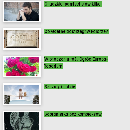
O ludzkiej pamięci słów kilka
Co Goethe dostrzegł w kolorze?
W otoczeniu róż. Ogród Europa-
Rosarium
Szczury i ludzie
Sopranistka bez kompleksów