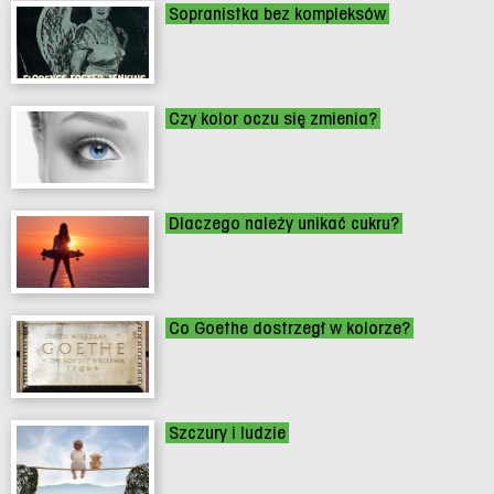
Sopranistka bez kompleksów
Czy kolor oczu się zmienia?
Dlaczego należy unikać cukru?
Co Goethe dostrzegł w kolorze?
Szczury i ludzie