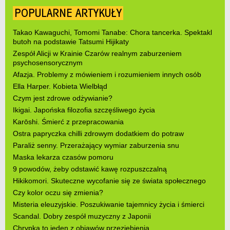
POPULARNE ARTYKUŁY
Takao Kawaguchi, Tomomi Tanabe: Chora tancerka. Spektakl
butoh na podstawie Tatsumi Hijikaty
Zespół Alicji w Krainie Czarów realnym zaburzeniem
psychosensorycznym
Afazja. Problemy z mówieniem i rozumieniem innych osób
Ella Harper. Kobieta Wielbłąd
Czym jest zdrowe odżywianie?
Ikigai. Japońska filozofia szczęśliwego życia
Karōshi. Śmierć z przepracowania
Ostra papryczka chilli zdrowym dodatkiem do potraw
Paraliż senny. Przerażający wymiar zaburzenia snu
Maska lekarza czasów pomoru
9 powodów, żeby odstawić kawę rozpuszczalną
Hikikomori. Skuteczne wycofanie się ze świata społecznego
Czy kolor oczu się zmienia?
Misteria eleuzyjskie. Poszukiwanie tajemnicy życia i śmierci
Scandal. Dobry zespół muzyczny z Japonii
Chrypka to jeden z objawów przeziębienia