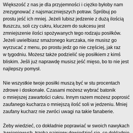
Większość z nas je dla przyjemności i ciężko byłoby nam
zrezygnować z najsmaczniejszych potraw. Spróbuj po
prostu jeść ich mniej. Jeżeli lubisz jedzenie z dużą ilością
tłuszczu, soli czy cukru, kluczem do sukcesu jest
zmniejszenie ilości spożywanych tego rodzaju posiłków.
Jeżeli uwielbiasz smażonego kurczaka, nie musisz go
wyrzucać z menu, po prostu jedz go nie częściej, jak raz
w tygodniu. Możesz także podzielić się posiłkiem z kimś
bliskim. Jeśli już naprawdę musisz jeść mięso, bo to nie jest
najlepszy pomysł.
Nie wszystkie twoje posiłki muszą być w stu procentach
zdrowe i doskonałe. Czasami możesz wybrać batonik
o mniejszej zawartości cukru. Innym razem możesz poprosić
zaufanego kucharza o mniejszą ilość soli w jedzeniu. Mniej
zaufany kucharz nie zwróci uwagi na takie fanaberie.
Żeby wiedzieć, co dokładnie poprawiać w swoich nawykach
żywieniowych, trzeba najpierw dowiedzieć się, co dokładnie