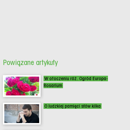
Powiązane artykuły
W otoczeniu róż. Ogród Europa-
Rosarium
O ludzkiej pamięci słów kilka