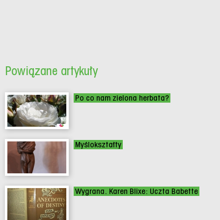
Powiązane artykuły
Po co nam zielona herbata?
Myślokształty
Wygrana. Karen Blixe: Uczta Babette