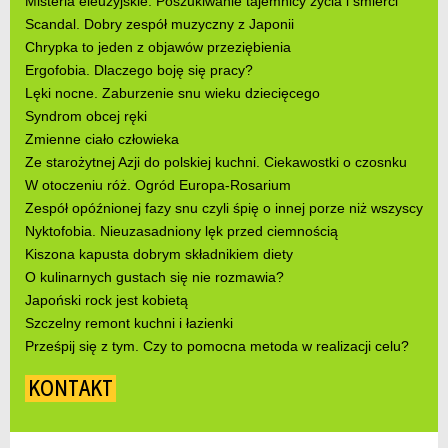
Misteria eleuzyjskie. Poszukiwanie tajemnicy życia i śmierci
Scandal. Dobry zespół muzyczny z Japonii
Chrypka to jeden z objawów przeziębienia
Ergofobia. Dlaczego boję się pracy?
Lęki nocne. Zaburzenie snu wieku dziecięcego
Syndrom obcej ręki
Zmienne ciało człowieka
Ze starożytnej Azji do polskiej kuchni. Ciekawostki o czosnku
W otoczeniu róż. Ogród Europa-Rosarium
Zespół opóźnionej fazy snu czyli śpię o innej porze niż wszyscy
Nyktofobia. Nieuzasadniony lęk przed ciemnością
Kiszona kapusta dobrym składnikiem diety
O kulinarnych gustach się nie rozmawia?
Japoński rock jest kobietą
Szczelny remont kuchni i łazienki
Prześpij się z tym. Czy to pomocna metoda w realizacji celu?
KONTAKT