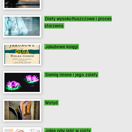
Diety wysokotłuszczowe i proces
starzenia
Jakubowe księgi
Siemię lniane i jego zalety
Wstyd
Jakie ryby jeść w ciąży