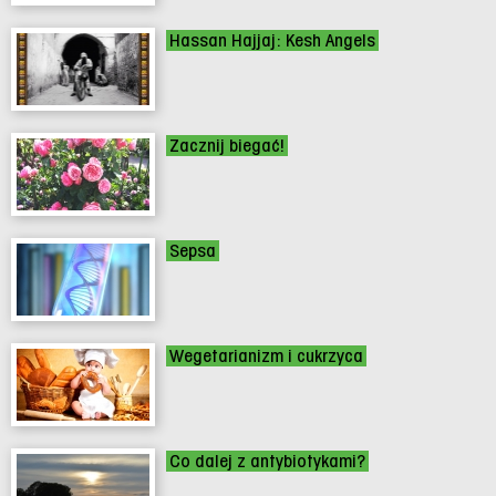
Hassan Hajjaj: Kesh Angels
Zacznij biegać!
Sepsa
Wegetarianizm i cukrzyca
Co dalej z antybiotykami?